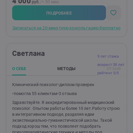
4 000
подойдёт лично Вам.Главным в своей работе я
руб.
/≈ 50 мин.
считаю возможность открытого проявления эмоций
— в особенности таких, которые могут показаться
ПОДРОБНЕЕ
"неправильными". Ваше доверие многое значит для
меня, и я буду рада, если Вы дадите мне возможность
Записаться на 20-минутную консультацию бесплатно
познакомиться с тем, что Вас тревожит, и помочь
разобраться в ситуации.
Светлана
9 лет стажа
возраст 38 лет
О СЕБЕ
МЕТОДЫ
ОТЗЫВ
рейтинг 5/5
Клинический психолог
диплом проверен
помогла 55 клиентам
3 отзыва
Здравствуйте. Я аккредитированный медицинский
психолог. Опытом работы более 10 лет.Работу строю
в интегративном подходе, разделяя идеи
экзистенциально-гуманистической школы. Такой
подход хорош тем, что позволяет подобрать
психотерапевтические техники и методы под