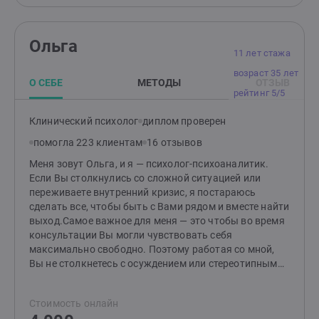
Ольга
11 лет стажа
возраст 35 лет
О СЕБЕ
МЕТОДЫ
ОТЗЫВ
рейтинг 5/5
Клинический психолог
диплом проверен
помогла 223 клиентам
16 отзывов
Меня зовут Ольга, и я — психолог-психоаналитик.
Если Вы столкнулись со сложной ситуацией или
переживаете внутренний кризис, я постараюсь
сделать все, чтобы быть с Вами рядом и вместе найти
выход.Самое важное для меня — это чтобы во время
консультации Вы могли чувствовать себя
максимально свободно. Поэтому работая со мной,
Вы не столкнетесь с осуждением или стереотипным
восприятием. Для людей, которые ко мне
обращаются, я стремлюсь создавать пространство
Стоимость онлайн
безопасности и поддержки — и именно такое, которое