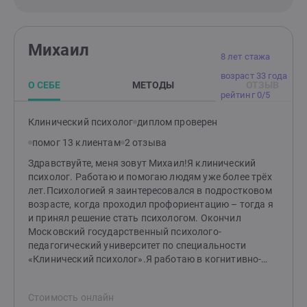
Михаил
8 лет стажа
возраст 33 года
О СЕБЕ
МЕТОДЫ
ОТЗЫВ
рейтинг 0/5
Клинический психолог
диплом проверен
помог 13 клиентам
2 отзыва
Здравствуйте, меня зовут Михаил!Я клинический
психолог. Работаю и помогаю людям уже более трёх
лет.Психологией я заинтересовался в подростковом
возрасте, когда проходил профориентацию – тогда я
и принял решение стать психологом. Окончил
Московский государственный психолого-
педагогический университет по специальности
«Клинический психолог».Я работаю в когнитивно-
поведенческом подходе (КПТ), который является
научно доказанным и показывает свою
Стоимость онлайн
эффективность во множестве запросов. Суть этого