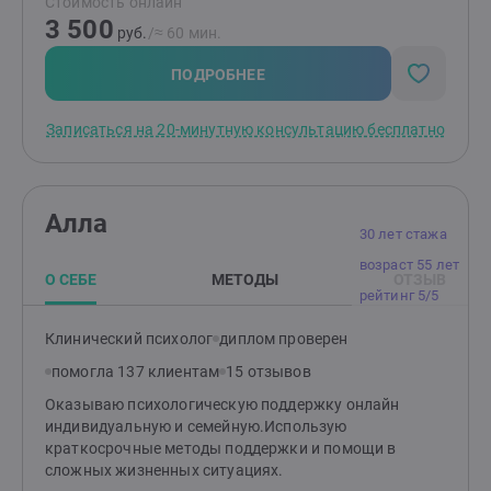
Стоимость онлайн
сейчас;)При обращении ко мне создаю пространство
3 500
для открытости и принятия,роста и развития, вместе
руб.
/≈ 60 мин.
преодолеем и разрешим)Считаю профессия
психолога непрерывно развивается, поэтому я
ПОДРОБНЕЕ
регулярно обучаюсь и делюсь своими знаниями и
опытом.
Записаться на 20-минутную консультацию бесплатно
Алла
30 лет стажа
возраст 55 лет
О СЕБЕ
МЕТОДЫ
ОТЗЫВ
рейтинг 5/5
Клинический психолог
диплом проверен
помогла 137 клиентам
15 отзывов
Оказываю психологическую поддержку онлайн
индивидуальную и семейную.Использую
краткосрочные методы поддержки и помощи в
сложных жизненных ситуациях.