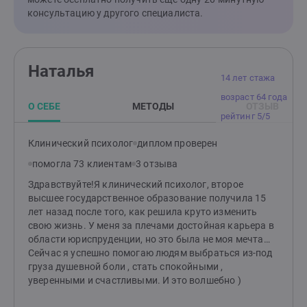
партнераСложности в проявлении внимания, заботы,
консультацию у другого специалиста.
любви к партнеру или детям* Значительные
перемены в жизниПотеря/смерть близкого
человекаСложные переживания более года после
смерти близкого человекаПотеря работы, дохода,
Наталья
имущества, переездТяжёлые жизненные ситуации,
14 лет стажа
кризисыРазвод, расставание с партнеромВесть о
возраст 64 года
тяжелом/неизлечимом диагнозе* Психологические
О СЕБЕ
МЕТОДЫ
ОТЗЫВ
рейтинг 5/5
травмы во взрослом возрасте, в том числеопасные
для жизни, или воспринимаемые таковыми,
Клинический психолог
диплом проверен
ситуацииэмоциональное, физическое, сексуальное
насилиемедицинские манипуляции, операции,
помогла 73 клиентам
3 отзыва
наркоз* Психологические травмы детства,
Здравствуйте!Я клинический психолог, второе
мешающие во взрослой жизниотсутствие,
высшее государственное образование получила 15
недоступность или эмоциональная холодность
лет назад после того, как решила круто изменить
одного из родителейнасилие со стороны взрослых и
свою жизнь. У меня за плечами достойная карьера в
братьев/сестер: эмоциональное, физическое,
области юриспруденции, но это была не моя мечта…
сексуальноедефицит или отсутствие родительского
Сейчас я успешно помогаю людям выбраться из-под
внимания в детствесмерть значимого
груза душевной боли , стать спокойными ,
взрослоговзрослые дети из деструктивных семей
уверенными и счастливыми. И это волшебно )