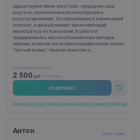
Здравствуйте! Меня зовут Олег, предлагаю свои
услуги по психологической психотерапии и
консультированию. По образованию я клинический
психолог, в данный момент заканчивающий
магистратуру по психологии. В работе я
придерживаюсь научно-обоснованных методов
терапии, включая когнитивно-поведенческие школы
"третьей волны": терапия принятия и
ответственности, когнитивная терапия на основе
осознанности. Имею проф.переподготовку в
Стоимость онлайн
экзистенциальной терапии и философском
2 500
консультировании. Занимаюсь исследованиями в
руб.
/≈ 60 мин.
области жизнестойкости личности и
экзистенциальной психологии. Веду свой блог в
ПОДРОБНЕЕ
телеграме, где исследую восточные и западные
способы духовного развития и личностного роста.В
Записаться на 20-минутную консультацию бесплатно
своей работе я стараюсь соединить полезные и
научно-обоснованные способы работы с психикой,
здравый смысл и свою профессиональную
интуицию.Обращайтесь ко мне, если хотите повысить
Антон
качество своей жизни, обрести уверенность в себе,
5 лет стажа
стать эмоционально устойчивым. Обещаю, что на