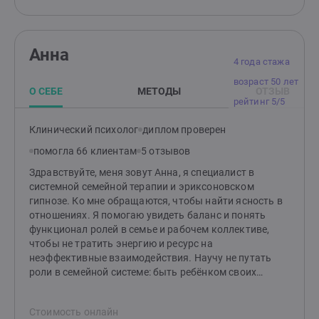
Анна
4 года стажа
возраст 50 лет
О СЕБЕ
МЕТОДЫ
ОТЗЫВ
рейтинг 5/5
Клинический психолог
диплом проверен
помогла 66 клиентам
5 отзывов
Здравствуйте, меня зовут Анна, я специалист в
системной семейной терапии и эриксоновском
гипнозе. Ко мне обращаются, чтобы найти ясность в
отношениях. Я помогаю увидеть баланс и понять
функционал ролей в семье и рабочем коллективе,
чтобы не тратить энергию и ресурс на
неэффективные взаимодействия. Научу не путать
роли в семейной системе: быть ребёнком своих
родителей и родителем своих детей. Помогу
разобраться в желаниях, чтобы сделать правильный
Стоимость онлайн
для вас выбор в сложных ситуациях. Системная