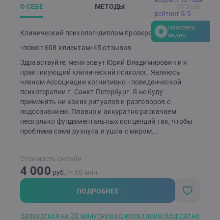
О СЕБЕ
МЕТОДЫ
ОТЗЫВ
рейтинг 5/5
смотреть
Клинический психолог
диплом проверен
видео
помог 608 клиентам
45 отзывов
Здравствуйте, меня зовут Юрий Владимирович и я
практикующий клинический психолог. Являюсь
членом Ассоциации когнитивно - поведенческой
психотерапии г. Санкт Петербург. Я не буду
применять ни каких ритуалов и разговоров с
подсознанием. Плавно и аккуратно раскачаем
несколько фундаментальных концепций так, чтобы
проблема сама рухнула и ушла с миром.
Специализация: • Неуверенность в себе и проблемы
самооценки• Страхи и тревога• Панические атаки•
Стоимость онлайн
Нежелательное эмоциональное состояние (чувство
4 000
вины, гнева, обиды и др.)• Проблемы в общении с
руб.
/≈ 60 мин.
людьми• Семейные конфликты• Проблемы на работе•
Вредные привычки и зависимости (алкоголь,
ПОДРОБНЕЕ
наркотики, игра, РПП)• Любовная зависимость•
Стресс и выгорание• Самоопределение и развитие•
Записаться на 20-минутную консультацию бесплатно
Выбор и достижение цели