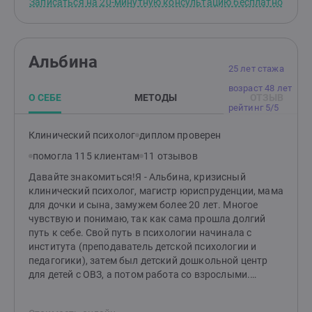
Записаться на 20-минутную консультацию бесплатно
месяцев работы - восстановила силы и энергию и
глубокое понимание работы психики. Мой взгляд
поняла, что хочет дальше продолжить учиться в
дополнен знаниями в биологии и педагогике, это
магистратуре и стать преподавателем по химии.
позволяет видеть ситуацию целостно.Если вам нужна
Подала документы!Через 7 месяцев - устроилась
поддержка на этом пути — давайте начнём разговор.
Альбина
преподавателем в колледж
Вы можете написать мне, чтобы договориться о
25 лет стажа
первой встрече. Это будет время, посвящённое
возраст 48 лет
только вам и вашему запросу, без осуждения и с
О СЕБЕ
МЕТОДЫ
ОТЗЫВ
полным принятием.Работаю онлайн. Есть
рейтинг 5/5
возможность оплаты из-за рубежа (через банк Wise и
Revolut)
Клинический психолог
диплом проверен
помогла 115 клиентам
11 отзывов
Давайте знакомиться!Я - Альбина, кризисный
клинический психолог, магистр юриспруденции, мама
для дочки и сына, замужем более 20 лет. Многое
чувствую и понимаю, так как сама прошла долгий
путь к себе. Свой путь в психологии начинала с
института (преподаватель детской психологии и
педагогики), затем был детский дошкольной центр
для детей с ОВЗ, а потом работа со взрослыми.
Знание детской психологии очень помогает мне в
моей практике (каждый родом из детства, а живём