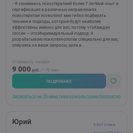
–Я занимаюсь психотерапией более 7 летМой опыт и
сертификация в различных направлениях
психотерапии позволяют мне гибко подбирать
техники и подходы, которые будут наиболее
эффективны именно для вас, потому чтоКаждая
сессия — это:Индивидуальный подход: Я
разрабатываю психотехнологии специально для вас,
опираясь на ваши запросы, цели и
особенности.Бережное отношение: Вы можете быть
уверены, что ваш внутренний мир встретит здесь
Стоимость онлайн
только поддержку и понимание. Никакого давления
9 000
или осуждения.Быстрые результаты: Вместо
руб.
/≈ 70 мин.
затяжных разговоров, мы работаем через
проверенные техники, чтобы изменения наступали
ПОДРОБНЕЕ
максимально быстро.Если вы готовы начать путь к
изменениям, напишите. Я помогу подобрать
Записаться на 20-минутную консультацию бесплатно
подходящий метод и начать движение к жизни,
которую вы хотите
Юрий
9 лет стажа
возраст 52 года