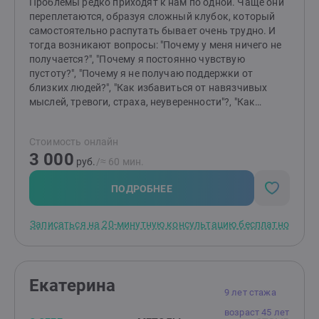
Вместе мы найдём ответы и сделаем вашу жизнь
Проблемы редко приходят к нам по одной. Чаще они
легче, гармоничнее и счастливее. Готовы к первым
переплетаются, образуя сложный клубок, который
шагам? Создайте заявку, и мы начнём ваш путь к
самостоятельно распутать бывает очень трудно. И
переменам!
тогда возникают вопросы: "Почему у меня ничего не
получается?", "Почему я постоянно чувствую
пустоту?", "Почему я не получаю поддержки от
близких людей?", "Как избавиться от навязчивых
мыслей, тревоги, страха, неуверенности"?, "Как
отпустить обиду?", "Как перестать страдать от
измены или потери?" и т.д.Я помогаю распутать этот
Стоимость онлайн
клубок, найти причину "негативных сценариев",
3 000
научиться понимать себя и свои состояния,
руб.
/≈ 60 мин.
выстраивать здоровые отношения с близкими
людьми и окружающими, выйти из замкнутого круга,
ПОДРОБНЕЕ
делать свою жизнь лучше и получать от нее
радость.Основные принципы моей работы -
Записаться на 20-минутную консультацию бесплатно
поддержка, понимание, принятие, осознание.
действие, результат.
Екатерина
9 лет стажа
возраст 45 лет