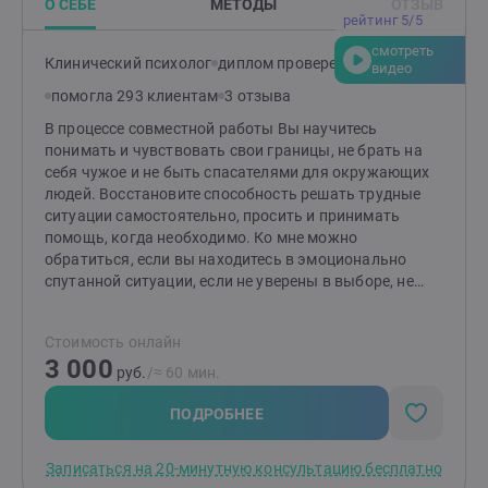
О СЕБЕ
МЕТОДЫ
ОТЗЫВ
рейтинг 5/5
смотреть
Клинический психолог
диплом проверен
видео
помогла 293 клиентам
3 отзыва
В процессе совместной работы Вы научитесь
понимать и чувствовать свои границы, не брать на
себя чужое и не быть спасателями для окружающих
людей. Восстановите способность решать трудные
ситуации самостоятельно, просить и принимать
помощь, когда необходимо. Ко мне можно
обратиться, если вы находитесь в эмоционально
спутанной ситуации, если не уверены в выборе, не
знаете, как лучше поступить. Если чувствуете, что
проблем слишком много, а сил мало.
Стоимость онлайн
3 000
руб.
/≈ 60 мин.
ПОДРОБНЕЕ
Записаться на 20-минутную консультацию бесплатно