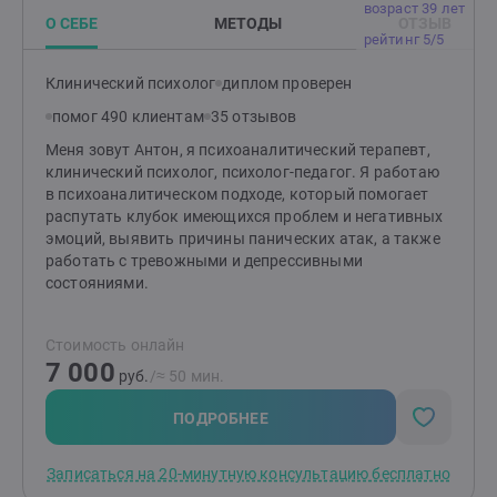
возраст 39 лет
пути вашего личностного развития ответственно
О СЕБЕ
МЕТОДЫ
ОТЗЫВ
смогу сопровождать вас, используя свои
рейтинг 5/5
профессиональные знания и навыки, опираясь на
научные данные в области психотерапии и
Клинический психолог
диплом проверен
консультирования, искреннее желая вам здоровья.
помог 490 клиентам
35 отзывов
Меня зовут Антон, я психоаналитический терапевт,
клинический психолог, психолог-педагог. Я работаю
в психоаналитическом подходе, который помогает
распутать клубок имеющихся проблем и негативных
эмоций, выявить причины панических атак, а также
работать с тревожными и депрессивными
состояниями.
Стоимость онлайн
7 000
руб.
/≈ 50 мин.
ПОДРОБНЕЕ
Записаться на 20-минутную консультацию бесплатно