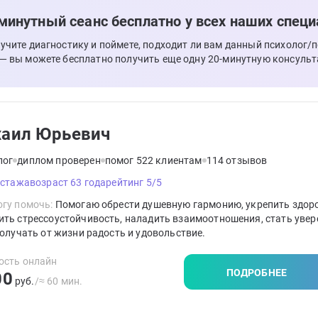
минутный сеанс бесплатно у всех наших специ
лучите диагностику и поймете, подходит ли вам данный психолог/
 — вы можете бесплатно получить еще одну 20-минутную консульт
аил Юрьевич
лог
диплом проверен
помог 522 клиентам
114 отзывов
 стажа
возраст 63 года
рейтинг 5/5
гу помочь:
Помогаю обрести душевную гармонию, укрепить здоро
ть стрессоустойчивость, наладить взаимоотношения, стать увер
получать от жизни радость и удовольствие.
ость онлайн
ПОДРОБНЕЕ
00
руб.
/≈ 60 мин.