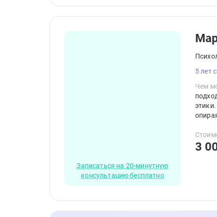
Мар
Психо
5 лет 
Чем мо
подхо
этики.
опира
и помо
Стоим
3 0
Записаться на 20-минутную
консультацию бесплатно