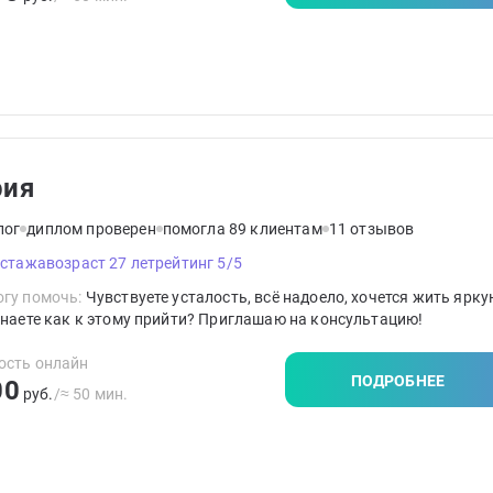
рия
лог
диплом проверен
помогла 89 клиентам
11 отзывов
 стажа
возраст 27 лет
рейтинг 5/5
гу помочь:
Чувствуете усталость, всё надоело, хочется жить ярку
знаете как к этому прийти? Приглашаю на консультацию!
ость онлайн
ПОДРОБНЕЕ
00
руб.
/≈ 50 мин.