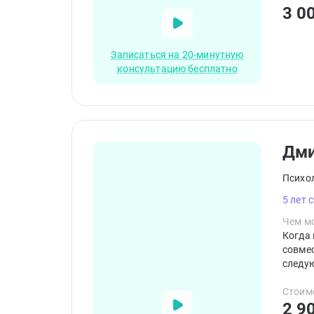
3 0
Записаться на 20-минутную
консультацию бесплатно
Дм
Психо
5 лет 
Чем мо
Когда 
совме
следую
квалиф
терапи
Стоим
2 9
принци