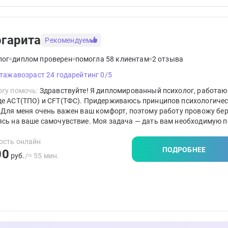
гарита
Рекомендуем
лог
диплом проверен
помогла 58 клиентам
2 отзыва
стажа
возраст 24 года
рейтинг 0/5
гу помочь:
Здравствуйте! Я дипломированный психолог, работаю
де ACT(ТПО) и CFT(ТФС). Придерживаюсь принципов психологиче
 Для меня очень важен ваш комфорт, поэтому работу провожу бе
ясь на ваше самочувствие. Моя задача — дать вам необходимую 
чь стать автором собственной жизни.
ость онлайн
ПОДРОБНЕЕ
00
руб.
/≈ 55 мин.