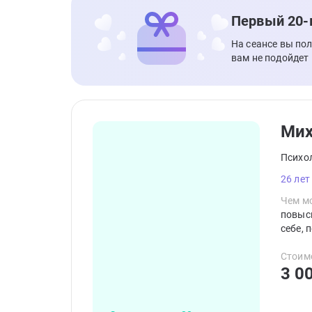
Первый 20-
На сеансе вы по
вам не подойдет
Мих
Психо
26 лет
Чем мо
повыси
себе, 
Стоим
3 0