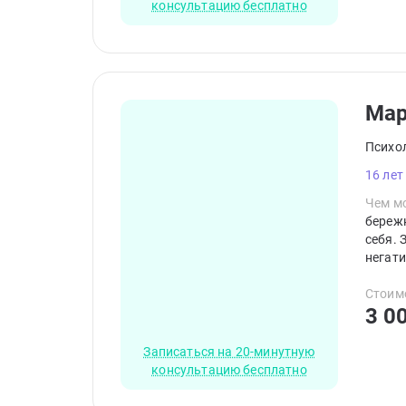
консультацию бесплатно
Ма
Психо
16 лет
Чем мо
береж
себя. 
негати
кажды
транс
Стоим
3 0
Записаться на 20-минутную
консультацию бесплатно