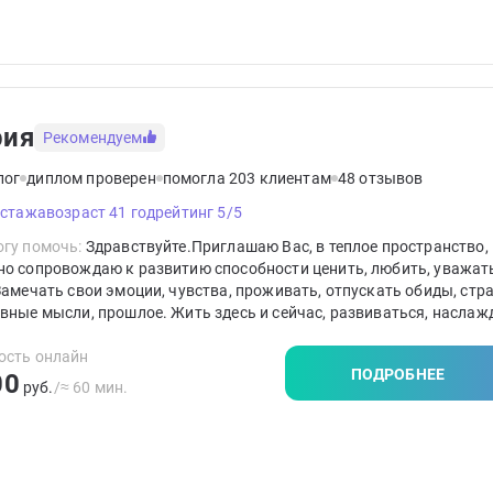
рия
Рекомендуем
лог
диплом проверен
помогла 203 клиентам
48 отзывов
 стажа
возраст 41 год
рейтинг 5/5
гу помочь:
Здравствуйте.Приглашаю Вас, в теплое пространство, 
но сопровождаю к развитию способности ценить, любить, уважат
Замечать свои эмоции, чувства, проживать, отпускать обиды, стра
вные мысли, прошлое. Жить здесь и сейчас, развиваться, наслаж
м моментом жизни. Выстраивать гибкие границы в отношениях и
формировать свое мышление с принятием ответственности за сво
ость онлайн
ПОДРОБНЕЕ
00
руб.
/≈ 60 мин.