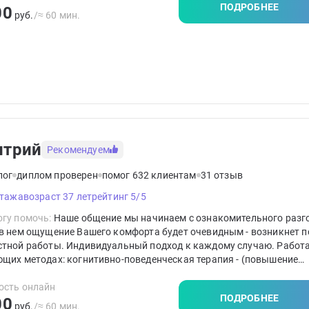
ПОДРОБНЕЕ
00
руб.
/≈ 60 мин.
итрий
Рекомендуем
лог
диплом проверен
помог 632 клиентам
31 отзыв
стажа
возраст 37 лет
рейтинг 5/5
гу помочь:
Наше общение мы начинаем с ознакомительного разг
в нем ощущение Вашего комфорта будет очевидным - возникнет п
стной работы. Индивидуальный подход к каждому случаю. Работ
щих методах: когнитивно-поведенческая терапия - (повышение
икации в методе КПТ более 500 часов ), гештальт - терапия, семе
я, коучинг. Работа всегда с учётом особенностей клиента. Руков
ость онлайн
ПОДРОБНЕЕ
00
пу: "Прежде всего - не навреди".
руб.
/≈ 60 мин.