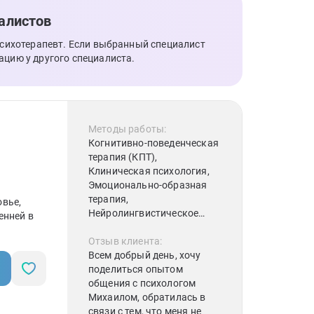
нашего ребенка и помочь
эму разобраться с его
алистов
эмоциями и сомнениями.
психотерапевт. Если выбранный специалист
ацию у другого специалиста.
Методы работы:
Когнитивно-поведенческая
терапия (КПТ),
Клиническая психология,
Эмоционально-образная
терапия,
вье,
Нейролингвистическое
енней в
программирование (НЛП),
Позитивная психотерапия,
Отзыв клиента:
Рационально-
Всем добрый день, хочу
эмоционально-
поделиться опытом
поведенческая терапия,
общения с психологом
Когнитивная терапия,
Михаилом, обратилась в
Клиент-центрированная
связи с тем, что меня не