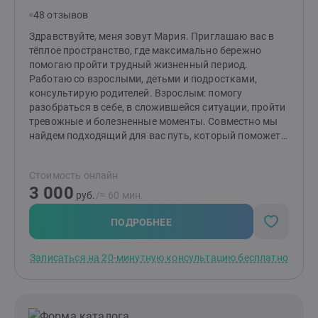
48 отзывов
Здравствуйте, меня зовут Мария. Приглашаю вас в
тёплое пространство, где максимально бережно
помогаю пройти трудный жизненный период.
Работаю со взрослыми, детьми и подростками,
консультирую родителей. Взрослым: помогу
разобраться в себе, в сложившейся ситуации, пройти
тревожные и болезненные моменты. Совместно мы
найдем подходящий для вас путь, который поможет
изменить ситуацию и сделает вашу жизнь спокойнее.
Детям и подросткам: помогу разобраться со
Стоимость онлайн
страхами, вспышками гнева, эмоциональной
3 000
чувствительностью и ранимостью, обрести
руб.
/≈ 60 мин.
уверенность, улучшить отношения с окружающими.
Родителям: помогу разобраться в причинах
ПОДРОБНЕЕ
возникших трудностей и найти эффективные способы
по их устранению. Подскажу, как улучшить
Записаться на 20-минутную консультацию бесплатно
отношения и понять своего ребенка.