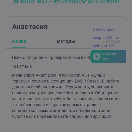
Записаться на 20-минутную консультацию бесплатно
супервизии. Это помогает мне сохранять ясность и
гарантировать качество работы Начать можно с
бесплатной 20-минутной встречи-знакомства. Это
время, чтобы сонастроиться: вы расскажете о
Анастасия
запросе, я сориентирую по формату, и мы решим, как
5 лет стажа
двигаться дальше
возраст 36 лет
О СЕБЕ
МЕТОДЫ
ОТЗЫВ
рейтинг 5/5
смотреть
Психолог
диплом проверен
помогла 48 клиентам
видео
31 отзыв
Меня зовут Анастасия, я психолог, ACT и EMDR
терапевт, состою в ассоциации EMDR Russia. В работе
для меня особенно важны бережность, уважение к
вашему темпу и ощущение безопасности. Обращение
за помощью часто требует большой внутренней силы
— особенно если вы долгое время старались
справляться самостоятельно, откладывали свои
чувства или привыкли быть опорой для других. Я
работаю с тревогой, эмоциональным напряжением,
последствиями травматичного опыта, внутренней