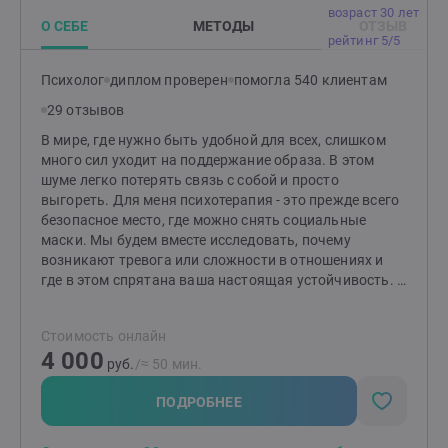
возраст 30 лет
О СЕБЕ
МЕТОДЫ
ОТЗЫВ
рейтинг 5/5
Психолог
диплом проверен
помогла 540 клиентам
29 отзывов
В мире, где нужно быть удобной для всех, слишком
много сил уходит на поддержание образа. В этом
шуме легко потерять связь с собой и просто
выгореть. Для меня психотерапия - это прежде всего
безопасное место, где можно снять социальные
маски. Мы будем вместе исследовать, почему
возникают тревога или сложности в отношениях и
где в этом спрятана ваша настоящая устойчивость. Я
ценю в работе честность и бережность: мы не будем
подгонять вас под стандарты. Моя задача - помочь
Стоимость онлайн
вам выстроить внутренние опоры так, чтобы вы
4 000
могли доверять себе и делать свой выбор, не
руб.
/≈ 50 мин.
оглядываясь на чужие оценки За моей спиной более
2000 часов консультаций. Я работаю в научно
ПОДРОБНЕЕ
подтвержденном подходе (КПТ), являюсь
действительным членом ОППЛ и регулярно прохожу