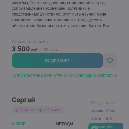
службах, Телефоне доверия, социальной защите,
сопровождение несовершеннолетних на
следственных действиях. Этот путь научил меня
главному - исцеление начинается там, где есть
абсолютная безопасность и уважение. Важно: Вы
знаете свою жизнь лучше всех. Я не даю советов, а
создаю пространство, где вы сможете: - услышать и
Стоимость онлайн
увидеть себя, - найти внутренние ресурсы, - собрать
3 500
новую картину мира, если старая перестала служить.
руб.
/≈ 55 мин.
Результат, к которому мы идем: - отношения с собой
без стыда и насилия, - самоценность, которая
ПОДРОБНЕЕ
рождает ощущение границ, - выбор того, что важно
для вашего благополучия. Я работаю очно (СПб) и
Записаться на 20-минутную консультацию бесплатно
онлайн. Готова поддержать вас на пути к свободе!
Сергей
24 года стажа
Ответит через 5 минут
возраст 49 лет
рейтинг 5/5
О СЕБЕ
МЕТОДЫ
ОТЗЫВ
смотреть