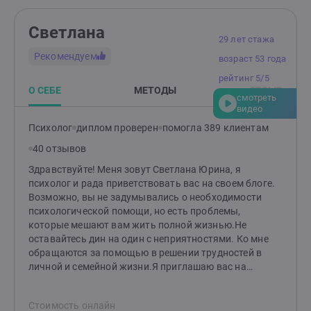
устойчивых результатов. Что вы получите: —
Конкретные упражнения под ваши цели. —
Светлана
Поддержку без осуждения. —Практику, которая
29 лет стажа
встроится в ваш график. Не ждите, пока проблемы
Рекомендуем
возраст 53 года
накопятся. На бесплатной консультации обсудим,
как помочь, и решим, стоит ли работать вместе. P.S.
рейтинг 5/5
Если готовы тратить 1-2 часа в неделю на себя — это
О СЕБЕ
МЕТОДЫ
ОТЗЫВ
смотреть
уже достаточно, чтобы всё изменить.
видео
Психолог
диплом проверен
помогла 389 клиентам
40 отзывов
Здравствуйте! Меня зовут Светлана Юрина, я
психолог и рада приветствовать вас на своем блоге.
Возможно, вы не задумывались о необходимости
психологической помощи, но есть проблемы,
которые мешают вам жить полной жизнью.Не
оставайтесь дин на один с неприятностями. Ко мне
обращаются за помощью в решении трудностей в
личной и семейной жизни.Я приглашаю вас на
индивидуальные консультации, на которых помогу
вам разобраться со своими чувствами и состоянием,
Стоимость онлайн
обрести уверенность и пережить кризис. Я знаю, что