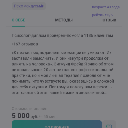
Рекомендуем
возраст 43 года
рейтинг 5/5
О СЕБЕ
МЕТОДЫ
ОТЗЫВ
Психолог
диплом проверен
помогла 1186 клиентам
167 отзывов
«К несчастью, подавленные эмоции не умирают. Их
заставили замолчать. И они изнутри продолжают
влиять на человека». Зигмунд Фрейд Я знаю об этом
не понаслышке. 20 лет не только профессиональной
практики, но и моя личная терапия позволяют мне
понимать, что чувствуете вы, оказавшись в сложной
для себя ситуации. Поэтому я помогу вам пережить
этот сложный этап вашей жизни в экологичной
атмосфере доверия, поддержки и мотивации к
наилучшим изменениям. Помогу вам испытать
Стоимость онлайн
облегчение уже после первой встречи. Каждый
5 000
человек уникален и каждому нужен индивидуальный
руб.
/≈ 55 мин.
подход и подбор методик. Поэтому я применяю
мультимодальный подход (разнообразие методов и
ПОДРОБНЕЕ