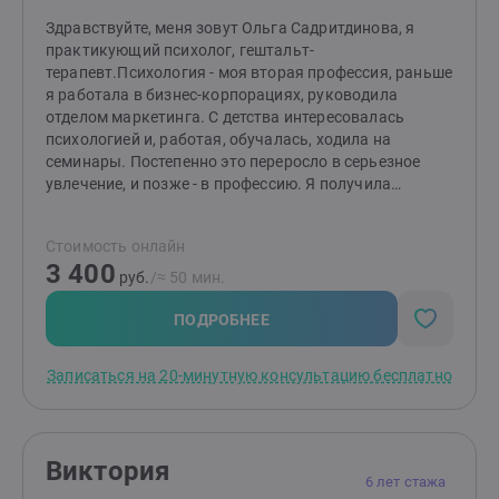
Здравствуйте, меня зовут Ольга Садритдинова, я
практикующий психолог, гештальт-
терапевт.Психология - моя вторая профессия, раньше
я работала в бизнес-корпорациях, руководила
отделом маркетинга. С детства интересовалась
психологией и, работая, обучалась, ходила на
семинары. Постепенно это переросло в серьезное
увлечение, и позже - в профессию. Я получила
образование, в том числе в гештальт-методе с 2016
года, и начала работать еще когда обучалась.
Стоимость онлайн
Параллельно прожила несколько личностных
3 400
кризисов, выйти из которых мне помогла личная
руб.
/≈ 50 мин.
терапия. Возможность помочь людям в сложной
ситуации также, как когда-то помогли мне -
ПОДРОБНЕЕ
поддерживает меня и вдохновляет. Мой собственный
весьма непростой и травматичный опыт помогает
Записаться на 20-минутную консультацию бесплатно
мне лучше понимать моих клиентов и эффективнее с
ними работать.
Виктория
6 лет стажа