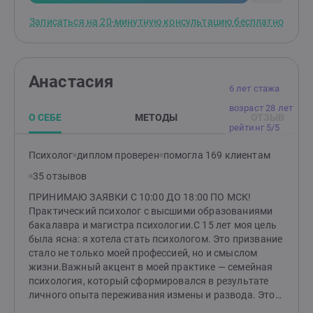
радость.Основные принципы моей работы -
Записаться на 20-минутную консультацию бесплатно
поддержка, понимание, принятие, осознание.
действие, результат.
Анастасия
6 лет стажа
возраст 28 лет
О СЕБЕ
МЕТОДЫ
ОТЗЫВ
рейтинг 5/5
Психолог
диплом проверен
помогла 169 клиентам
35 отзывов
ПРИНИМАЮ ЗАЯВКИ С 10:00 ДО 18:00 ПО МСК!
Практический психолог с высшими образованиями
бакалавра и магистра психологии.С 15 лет моя цель
была ясна: я хотела стать психологом. Это призвание
стало не только моей профессией, но и смыслом
жизни.Важный акцент в моей практике — семейная
психология, который сформировался в результате
личного опыта переживания измены и развода. Этот
непростой период научил меня многому и дал