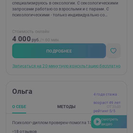
специализируюсь в сексологии. С сексологическими
запросами работаю со взрослыми и с парами. С
психологическими - только индивидуально со
взрослыми. Повышаю свою квалификацию и
развиваюсь, проходя обучения, личную терапию и
Стоимость онлайн
супервизии.С моей помощью много личных историй
4 000
изменились в лучшую сторону! И мы вместе сможем
руб.
/≈ 60 мин.
найти решение Вашей проблемы.
ПОДРОБНЕЕ
Записаться на 20-минутную консультацию бесплатно
Ольга
4 года стажа
возраст 49 лет
О СЕБЕ
МЕТОДЫ
ОТЗЫВ
рейтинг 5/5
смотреть
Психолог
диплом проверен
помогла 132 клиентам
видео
18 отзывов