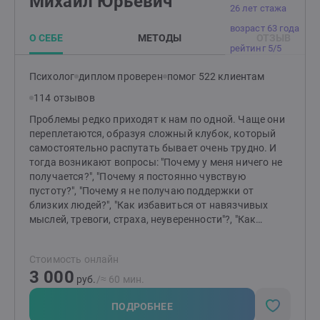
Михаил Юрьевич
Принятие и Осознанность для развития
26 лет стажа
психологической гибкости, которая помогает
возраст 63 года
человеку действовать в соответствии со своими
О СЕБЕ
МЕТОДЫ
ОТЗЫВ
ценностями.Считаю, что моя задача — дать вам
рейтинг 5/5
необходимую поддержку и помочь стать автором
собственной жизни. "Если бы не твоя боль, что бы ты
Психолог
диплом проверен
помог 522 клиентам
хотел/а делать со своей жизнью?"
114 отзывов
Проблемы редко приходят к нам по одной. Чаще они
переплетаются, образуя сложный клубок, который
самостоятельно распутать бывает очень трудно. И
тогда возникают вопросы: "Почему у меня ничего не
получается?", "Почему я постоянно чувствую
пустоту?", "Почему я не получаю поддержки от
близких людей?", "Как избавиться от навязчивых
мыслей, тревоги, страха, неуверенности"?, "Как
отпустить обиду?", "Как перестать страдать от
измены или потери?" и т.д.Я помогаю распутать этот
Стоимость онлайн
клубок, найти причину "негативных сценариев",
3 000
научиться понимать себя и свои состояния,
руб.
/≈ 60 мин.
выстраивать здоровые отношения с близкими
людьми и окружающими, выйти из замкнутого круга,
ПОДРОБНЕЕ
делать свою жизнь лучше и получать от нее