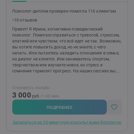
Психолог
диплом проверен
помогла 116 клиентам
10 отзывов
Привет! Я Ирина, когнитивно-поведенческий
психолог. Помогаю справиться с тревогой, стрессом,
апатией или чувством, что всё идет не так. Возможно,
вы хотите повысить доход, но не знаете, с чего
начать. Или пытаетесь наладить отношения в семье,
но диалог не клеится. Или занимаетесь спортом,
творчеством или изучаете новое, но стресс и
сомнения тормозят прогресс. На наших сессиях вы:
— Поймете, что мешает двигаться вперед. —
Составите четкий план действий. — Научитесь
Стоимость онлайн
справляться с эмоциональными всплесками и
3 000
давлением. — Укрепите уверенность: перестанете
руб.
/≈ 60 мин.
бояться ошибок и начнете принимать решения. Мой
опыт: 7 лет назад я сама столкнулась с выгоранием и
ПОДРОБНЕЕ
депрессией. Благодаря терапии и обучению,
вернулась в профессию и передаю эти инструменты
Записаться на 20-минутную консультацию бесплатно
вам. Не даю «волшебных таблеток», зато научу, как
менять мысли и поведение для быстрых и