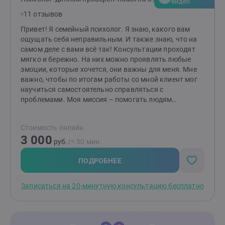
видео
ждёт? Эффективные инструменты, глубокая
11 отзывов
поддержка и новый взгляд на привычные проблемы.
Вместе мы найдём ответы и сделаем вашу жизнь
Привет! Я семейный психолог. Я знаю, какого вам
легче, гармоничнее и счастливее. Готовы к первым
ощущать себя неправильным. И также знаю, что на
шагам? Создайте заявку, и мы начнём ваш путь к
самом деле с вами всё так! Консультации проходят
переменам!
мягко и бережно. На них можно проявлять любые
эмоции, которые хочется, они важны для меня. Мне
важно, чтобы по итогам работы со мной клиент мог
научиться самостоятельно справляться с
проблемами. Моя миссия – помогать людям
выстраивать здоровые и комфортные
взаимоотношения между друг другом! Если методы
Стоимость онлайн
работы вам отзываются, то буду рада видеть вас на
3 000
консультациях. Я работаю индивидуально и в паре от
руб.
/≈ 50 мин.
16 лет (с согласия родителей). НЕ работаю с: теми, кто
не верит в психологию; теми, кого заставили прийти;
ПОДРОБНЕЕ
тяжёлыми психиатрическими диагнозами; любыми
зависимостями, кроме зависимости между
Записаться на 20-минутную консультацию бесплатно
партнёрами в отношениях.