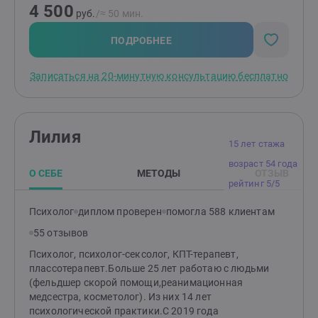
4 500
психология" в ФГБОУ ДПО "Российская медицинская
руб.
/≈ 50 мин.
академия непрерывного образования" Министерства
здравоохранения Российской Федерации. В 2022 году
ПОДРОБНЕЕ
закончил обучение в Институте практической
психологии и психологического консультирования. В
Записаться на 20-минутную консультацию бесплатно
2023 году прошел повышение квалификации по
программам :" Психологическое сопровождение
боевых стрессовых расстройств и
посттравматических стрессовых расстройств" и
Лилия
"Основные методы психологического сопровождения
15 лет стажа
при травматических стрессовых расстройствах". В
возраст 54 года
2024 году закончил обучение по программе: " Работа
О СЕБЕ
МЕТОДЫ
ОТЗЫВ
со схемами и режимами в Схема-терапии" . Буду рад,
рейтинг 5/5
помочь Вам.
Психолог
диплом проверен
помогла 588 клиентам
55 отзывов
Психолог, психолог-сексолог, КПТ-терапевт,
плассотерапевт.Больше 25 лет работаю с людьми
(фельдшер скорой помощи,реанимационная
медсестра, косметолог). Из них 14 лет
психологической практики.С 2019 года