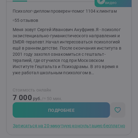
видео
Психолог
диплом проверен
помог 1104 клиентам
55 отзывов
Меня зовут Сергей Иванович Ануфриев.Я - психолог
экзистенциально-гуманистического направления и
EMDR-терапевт.Начал интересоваться психологией
ещё в раннем детстве. После окончания института в
2001 году захотел ознакомиться с гештальт-
терапией, где отучился год при Московском
Институте Гештальта и Психодрамы. В это время я
уже работал школьным психологом в
общеобразовательной школе г. Мурманска и в
лаборатории Экспериментальной Психологии
Стоимость онлайн
личности "Дельта-Я", после окончания курса решил
7 000
пойти учиться дальше в Московский Институт
руб.
/≈ 50 мин.
Клинической психологии и психотерапии в
направлении, в котором я практикую до сих пор и
ПОДРОБНЕЕ
считаю одним из самых интересных - это
психотерапия В 2009 году я переехал в Санкт-
Записаться на 20-минутную консультацию бесплатно
Петербург, где начал полностью частную практику в
психологическом центре "Психометрика" с 2013 года,