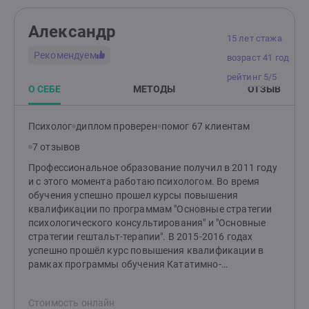
а также продолжил обучение в Восточно-
Европейском Гештальт-Институте, пройдя там
Александр
клиентскую группу, а также позднее - личную
15 лет стажа
терапию. Позднее, в 2019 году я продолжил обучение
Рекомендуем
возраст 41 год
у экзистенциального терапевта Марии Павловой, а
также стал постоянно посещать психиатрические
рейтинг 5/5
семинары для более полного понимания того, как
О СЕБЕ
МЕТОДЫ
ОТЗЫВ
работают разные люди помогающих профессий. В
июне 2025 года закончил очередную программу
Психолог
диплом проверен
помог 67 клиентам
переподготовки психотерапевтов по европейскому
стандарту в методе EMDR 2.0. Веду свои собственные
7 отзывов
блоги, сайт, видеоблог
Профессиональное образование получил в 2011 году
и с этого момента работаю психологом. Во время
обучения успешно прошел курсы повышения
квалификации по программам "Основные стратегии
психологического консультирования" и "Основные
стратегии гештальт-терапии". В 2015-2016 годах
успешно прошёл курс повышения квалификации в
рамках программы обучения Кататимно-
имагинативной психотерапии (символдрама). В 2017
году успешно прошёл курс повышения квалификации
Стоимость онлайн
по программе "Психотерапия и медицинская