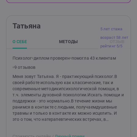
Татьяна
5 лет стажа
возраст 58 лет
О СЕБЕ
МЕТОДЫ
ОТЗЫВ
рейтинг 5/5
Психолог
диплом проверен
помогла 43 клиентам
9 отзывов
Меня зовут Татьяна. Я - практикующий психолог.В
своей работе использую как классические, так и
современные методикипсихологической помощи, в
т.ч. элементы духовной психологии.Искать помощи и
поддержки - это нормально.В течение жизни мы
ранимся в контакте с людьми, получаемдушевные
травмы и только в контакте их можно исцелить. И
это о том, что натерапевтических встречах, в
доверительной атмосфере мы будем создавать
новуюмодель отношений с собой и миром, которую в
Стоимость онлайн
/
Личный прием