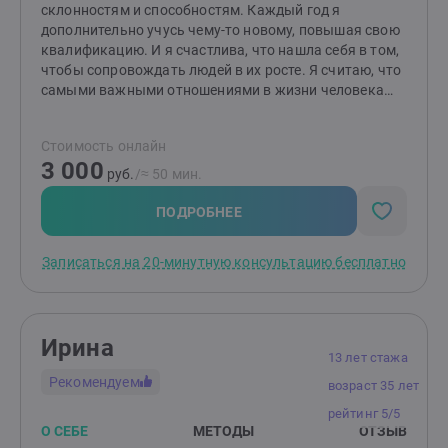
склонностям и способностям. Каждый год я
краткосрочном методе (как экстренная помощь), так
дополнительно учусь чему-то новому, повышая свою
и в болеепротяженном формате, для получения более
квалификацию. И я счастлива, что нашла себя в том,
устойчивых и глубоких изменений вжизни.
чтобы сопровождать людей в их росте. Я считаю, что
самыми важными отношениями в жизни человека
являются отношения с самим собой, а уже на основе
этих отношений выстраиваются взаимодействия с
Стоимость онлайн
окружающими, поэтому моя любимая тема - учить
3 000
человека этим отношениям, узнавать самого себя,
руб.
/≈ 50 мин.
принимать, заботиться и любить. В последнее время
увлеклась EMDR-терапией, которая помогает психике
ПОДРОБНЕЕ
достаточно быстро переработать негативные
события прошлого, триггеры, цепляющие в
Записаться на 20-минутную консультацию бесплатно
настоящем и страхи, касающиеся событий в
будущем. Свободное время предпочитаю проводить
в горах, наедине с природой, писать песни со
смыслом и петь их )
Ирина
13 лет стажа
Рекомендуем
возраст 35 лет
рейтинг 5/5
О СЕБЕ
МЕТОДЫ
ОТЗЫВ