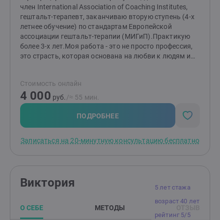
член International Association of Coaching Institutes,
гештальт-терапевт, заканчиваю вторую ступень (4-х
летнее обучение) по стандартам Европейской
ассоциации гештальт-терапии (МИГиП).Практикую
более 3-х лет.Моя работа - это не просто профессия,
это страсть, которая основана на любви к людям и
вере в то, что каждый заслуживает полноценной,
счастливой жизни. Свыше 100 часов личной терапии
Стоимость онлайн
и 250 часов групповой терапии (стандартное
4 000
требование к членам ЕАГТ) подкрепляют мою
руб.
/≈ 55 мин.
готовность и способность вас поддержать.Я
замужем, вместе с мужем мы 9 лет, у нас двое детей.
ПОДРОБНЕЕ
Есть опыт работы в американской компании Mars Inc
на руководящей должности Менеджер по развитию
Записаться на 20-минутную консультацию бесплатно
бизнеса в Туркменистане. Сейчас живу в США, штат
Северная Каролина, г. Шарлотт.
Виктория
5 лет стажа
возраст 40 лет
О СЕБЕ
МЕТОДЫ
ОТЗЫВ
рейтинг 5/5