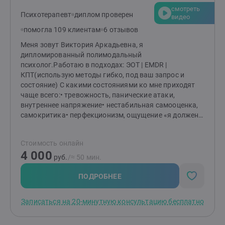
смотреть
Психотерапевт
диплом проверен
видео
помогла 109 клиентам
6 отзывов
Меня зовут Виктория Аркадьевна, я
дипломированный полимодальный
психолог.Работаю в подходах: ЭОТ | EMDR |
КПТ(использую методы гибко, под ваш запрос и
состояние) С какими состояниями ко мне приходят
чаще всего:• тревожность, панические атаки,
внутреннее напряжение• нестабильная самооценка,
самокритика• перфекционизм, ощущение «я должен /
я не справляюсь», завышенные ожидания от себя и
внутренняя требовательность•гиперконтроль,
Стоимость онлайн
невозможность расслабиться• хроническая
4 000
усталость от ответственности• сложности в близких
руб.
/≈ 50 мин.
отношениях• страх отвержения, зависимость от
оценки• дефицит самоценности, нарциссическая
ПОДРОБНЕЕ
уязвимость, стыд Если вы узнаёте себя хотя бы в
одном пункте - с этим можно и важно работать! Вы
Записаться на 20-минутную консультацию бесплатно
сможете:- снизить тревогу и напряжение-
почувствовать больше опоры и устойчивости-