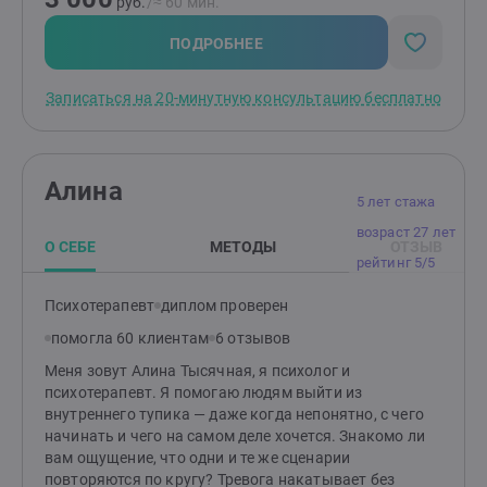
руб.
/≈ 60 мин.
ко мне, ты сможешь идти не так, как ты привык до
знакомства со мной.
ПОДРОБНЕЕ
Записаться на 20-минутную консультацию бесплатно
Алина
5 лет стажа
возраст 27 лет
О СЕБЕ
МЕТОДЫ
ОТЗЫВ
рейтинг 5/5
Психотерапевт
диплом проверен
помогла 60 клиентам
6 отзывов
Меня зовут Алина Тысячная, я психолог и
психотерапевт. Я помогаю людям выйти из
внутреннего тупика — даже когда непонятно, с чего
начинать и чего на самом деле хочется. Знакомо ли
вам ощущение, что одни и те же сценарии
повторяются по кругу? Тревога накатывает без