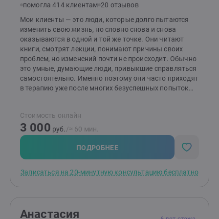
помогла 414 клиентам
20 отзывов
Мои клиенты — это люди, которые долго пытаются
изменить свою жизнь, но словно снова и снова
оказываются в одной и той же точке. Они читают
книги, смотрят лекции, понимают причины своих
проблем, но изменений почти не происходит. Обычно
это умные, думающие люди, привыкшие справляться
самостоятельно. Именно поэтому они часто приходят
в терапию уже после многих безуспешных попыток
решить проблему собственными силами. Я работаю в
подходе терапии принятия и ответственности (ACT) —
Стоимость онлайн
современном научно обоснованном направлении
3 000
психотерапии. Для меня терапия — это не
руб.
/≈ 60 мин.
бесконечные разговоры, а совместная работа с
понятной целью, планом и постепенными
ПОДРОБНЕЕ
изменениями в жизни.
Записаться на 20-минутную консультацию бесплатно
Анастасия
6 лет стажа