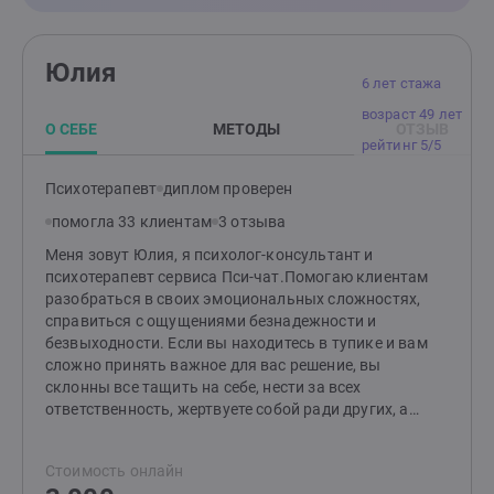
Юлия
6 лет стажа
возраст 49 лет
О СЕБЕ
МЕТОДЫ
ОТЗЫВ
рейтинг 5/5
Психотерапевт
диплом проверен
помогла 33 клиентам
3 отзыва
Меня зовут Юлия, я психолог-консультант и
психотерапевт сервиса Пси-чат.Помогаю клиентам
разобраться в своих эмоциональных сложностях,
справиться с ощущениями безнадежности и
безвыходности. Если вы находитесь в тупике и вам
сложно принять важное для вас решение, вы
склонны все тащить на себе, нести за всех
ответственность, жертвуете собой ради других, а
отношения портятся. Если вы поняли, что начитаете
страдать от стресса: ощущаете тревогу, подавленное
Стоимость онлайн
настроение, вас одолевает бессонница, чувство