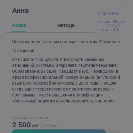
Анна
1 год стажа
возраст 39 лет
О СЕБЕ
МЕТОДЫ
ОТЗЫВ
рейтинг 5/5
Психотерапевт
диплом проверен
помогла 31 клиенту
5 отзывов
Я - психолог-консультант в области семейных
отношений, системный терапевт, гештальт-терапевт.
Образование: Высшее. Кандидат наук. Переводчик в
сфере профессиональной коммуникации (английский
язык).Психологией занимаюсь с 2018 года. Прошла
следующие теоретические и практические курсы и
программы:- Курс повышения квалификации
«Системный подход в семейном консультировании»
(300 часов)- Курс "Гештальт – практик:
интегрированный подход" (300 часов)- Горнолыжный
Стоимость онлайн
шаттл №3 «Искусство быть в отношениях»
2 500
(Московский Гештальт Институт) (28 часов)- Курс
руб.
/≈ 60 мин.
«Гештальт. Вторая ступень» (прохожу в настоящее