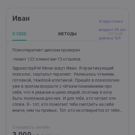
Иван
4 года стажа
возраст 35 лет
О СЕБЕ
МЕТОДЫ
ОТЗЫВ
рейтинг 5/5
Психотерапевт
диплом проверен
помог 122 клиентам
15 отзывов
Здравствуйте! Меня зовут Иван. Я практикующий
психолог, гештальт-терапевт. Увлекаюсь чтением,
готовкой, тяжёлой атлетикой. Пришёл в психологию
уже в зрелом возрасте с чётким пониманием про
себя, что я уважаю и ценю людей, поэтому я хочу
быть полезным для них. И для тебя, кто читает эти
слова. Я - тот, кто помогает тебе смотреть на себя
иначе, чем ты привык. Тот, кто не отвернётся от тебя
и в радости, и в горе, и в сложных чувствах. Тот, для
кого важнейшая ценность - это ты, какой ты есть
Стоимость онлайн
Человек с большой буквы "Ч". Дорогу осилит идущий.
3 000
И ты имеешь право идти. Быть может, обратившись