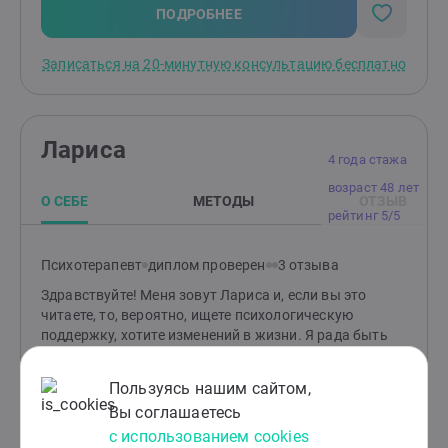
время)- Два тренинга "Динамическая группа в
ПОДРОБНЕЕ
рамках Интегративной групповой терапии" (25 часов
+ 25 часов)
Записаться на 20-минутную консультацию бесплатно
Лариса
4 года стажа
возраст 48 лет
О СЕБЕ
МЕТОДЫ
ОТЗЫВ
рейтинг 5/5
Психотерапевт
диплом проверен
3 отзыва
Здравствуйте! Меня зовут Лариса и, если вы это
читаете, то, вероятно, ищете психологическую
поддержку, хотите изменений в жизни. Я рада быть
рядом с вами на этом пути. Я ценю индивидуальный
подход к каждому клиенту и искренне уважаю его
Пользуясь нашим сайтом,
уникальность. Моя работа строится на доверии и
Вы соглашаетесь
открытости, что помогает клиентам чувствовать
себя комфортно и свободно выражать свои мысли и
с использованием cookies