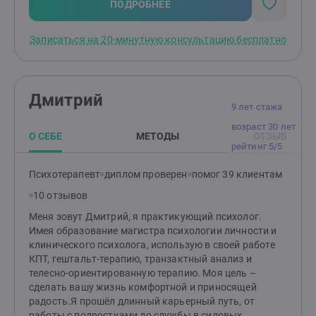
обстоятельствами, помогут лучше прислушиваться к
ПОДРОБНЕЕ
себе, находить удовольствие от жизни.
Записаться на 20-минутную консультацию бесплатно
Дмитрий
9 лет стажа
возраст 30 лет
О СЕБЕ
МЕТОДЫ
ОТЗЫВ
рейтинг 5/5
Психотерапевт
диплом проверен
помог 39 клиентам
10 отзывов
Меня зовут Дмитрий, я практикующий психолог.
Имея образование магистра психологии личности и
клинического психолога, использую в своей работе
КПТ, гештальт-терапию, транзактный анализ и
телесно-ориентированную терапию. Моя цель –
сделать вашу жизнь комфортной и приносящей
радость.Я прошёл длинный карьерный путь, от
работы с подростками до службы в силовых