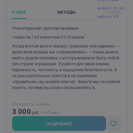
возраст 29 лет
О СЕБЕ
МЕТОДЫ
ОТЗЫВ
рейтинг 5/5
Психотерапевт
диплом проверен
помогла 143 клиентам
13 отзывов
Когда внутри долго тяжело, тревожно или одиноко —
даже если внешне вы «справляетесь» — очень важно
иметь рядом человека, с которым можно быть собой
без страха осуждения. В работе для меня важны
бережность, честность и ощущение безопасности. Я
не даю шаблонных советов и не оцениваю
«правильно» вы живёте или нет. Вместе мы пытаемся
понять, почему вы снова оказываетесь в
болезненных сценариях, что стоит за тревогой,
внутренним напряжением или сложностями в
Стоимость онлайн
отношениях — и как постепенно изменить это в
3 000
реальной жизни, а не только «понять головой». Ко
руб.
/≈ 60 мин.
мне часто приходят с: * тревогой и эмоциональным
истощением;* трудностями в отношениях;*
ПОДРОБНЕЕ
болезненными расставаниями;* неуверенностью в