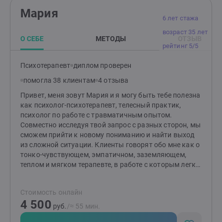
хорошо мотивированы, я научу Вас радоваться
Мария
жизни не смотря ни на что, и накапливать ресурсы.
6 лет стажа
Вы научитесь понимать себя и свои чувства, ведь
возраст 35 лет
только Ваши чувства - Ваша путеводная
О СЕБЕ
МЕТОДЫ
ОТЗЫВ
нить.Спасибо за внимание.
рейтинг 5/5
Психотерапевт
диплом проверен
помогла 38 клиентам
4 отзыва
Привет, меня зовут Мария и я могу быть тебе полезна
как психолог-психотерапевт, телесный практик,
психолог по работе с травматичным опытом.
Совместно исследуя твой запрос с разных сторон, мы
сможем прийти к новому пониманию и найти выход
из сложной ситуации. Клиенты говорят обо мне как о
тонко-чувствующем, эмпатичном, заземляющем,
теплом и мягком терапевте, в работе с которым легко
говорить на сложные и порой болезненные
темы.Благодаря телесному подходу в работе с
Стоимость онлайн
психикой можно научиться находить в себе опоры и
4 500
ресурсы, которые в дальнейшем помогут
руб.
/≈ 55 мин.
справляться и с другими сложными жизненными