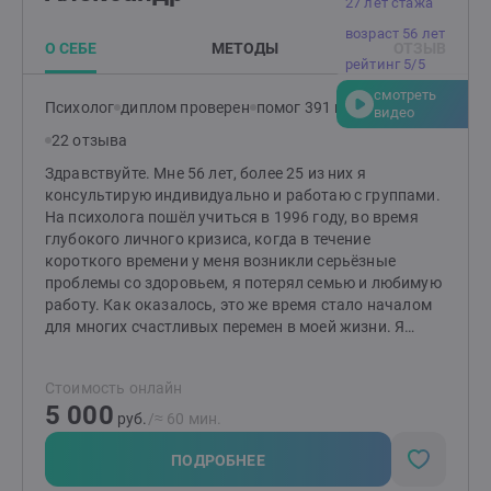
27 лет стажа
Даю конкретные рекомендации, которые помогут
возраст 56 лет
вам закрепить результат и чувствовать опору в себе
О СЕБЕ
МЕТОДЫ
ОТЗЫВ
каждый день. Если вам сейчас нужна поддержка,
рейтинг 5/5
чтобы пережить кризис, найти новые смыслы или
смотреть
просто почувствовать себя живым и счастливым —
Психолог
диплом проверен
помог 391 клиенту
видео
буду рада пройти этот участок пути вместе с вами.
22 отзыва
Добро пожаловать к себе настоящему!
Здравствуйте. Мне 56 лет, более 25 из них я
консультирую индивидуально и работаю с группами.
На психолога пошёл учиться в 1996 году, во время
глубокого личного кризиса, когда в течение
короткого времени у меня возникли серьёзные
проблемы со здоровьем, я потерял семью и любимую
работу. Как оказалось, это же время стало началом
для многих счастливых перемен в моей жизни. Я
обрёл новую семью и новую любимую работу,
которые по сей день со мной. Со временем и с
Стоимость онлайн
опытом мне довелось успешно поработать с
5 000
широким кругом задач: кризисы и проблемы в
руб.
/≈ 60 мин.
супружеских отношениях, проблемы созависимости и
выстраивание личных границ в отношениях, задачи
ПОДРОБНЕЕ
самоопределения, профориентации, личностного