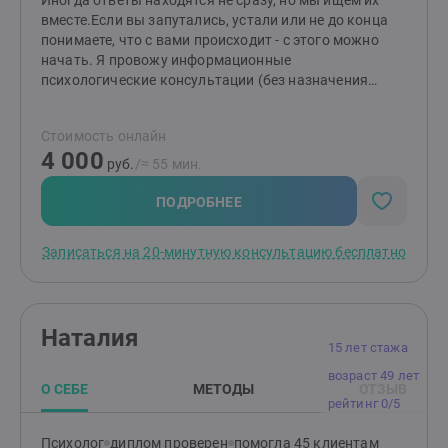
Иногда ответы находятся не сразу, но мы ищем их
вместе.Если вы запутались, устали или не до конца
понимаете, что с вами происходит - с этого можно
начать. Я провожу информационные
психологические консультации (без назначения
медикаментов), при необходимости могу
перенаправить к профильному специалисту.Моя цель
Стоимость онлайн
- помочь вам лучше понимать себя, справляться с
4 000
трудностями и находить собственные ресурсы для
руб.
/≈ 55 мин.
изменений. Я верю, что в каждом человеке есть сила
и потенциал для роста, и моя задача - помочь их
ПОДРОБНЕЕ
раскрыть.
Записаться на 20-минутную консультацию бесплатно
Наталия
15 лет стажа
возраст 49 лет
О СЕБЕ
МЕТОДЫ
ОТЗЫВ
рейтинг 0/5
Психолог
диплом проверен
помогла 45 клиентам