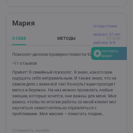
как я могу быть полезен. Если вы ощутите доверие и
безопасность, мы сможем двигаться дальше в поиске
решений. Почему именно ко мне? — Индивидуальный
подход. Каждая история уникальна, и я строю работу,
Мария
опираясь на ваши особенности и потребности. —
4 года стажа
Безопасное пространство. Я придерживаюсь
возраст 27 лет
принципа: "Прежде всего – не навреди." Ваши чувства,
О СЕБЕ
МЕТОДЫ
ОТЗЫВ
границы и желания всегда в приоритете. — Гибкость в
рейтинг 5/5
методах. Комбинирую техники для достижения
смотреть
наилучшего результата именно для вас. Что вас
Психолог
диплом проверен
помогла 92 клиентам
видео
ждёт? Эффективные инструменты, глубокая
11 отзывов
поддержка и новый взгляд на привычные проблемы.
Вместе мы найдём ответы и сделаем вашу жизнь
Привет! Я семейный психолог. Я знаю, какого вам
легче, гармоничнее и счастливее. Готовы к первым
ощущать себя неправильным. И также знаю, что на
шагам? Создайте заявку, и мы начнём ваш путь к
самом деле с вами всё так! Консультации проходят
переменам!
мягко и бережно. На них можно проявлять любые
эмоции, которые хочется, они важны для меня. Мне
важно, чтобы по итогам работы со мной клиент мог
научиться самостоятельно справляться с
проблемами. Моя миссия – помогать людям
выстраивать здоровые и комфортные
взаимоотношения между друг другом! Если методы
Стоимость онлайн
работы вам отзываются, то буду рада видеть вас на