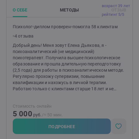
запрос и желаемые результаты нашей работы. Буду
возраст 39 лет
рада знакомству!
О СЕБЕ
МЕТОДЫ
ОТЗЫВ
рейтинг 5/5
Психолог
диплом проверен
помогла 58 клиентам
4 отзыва
Добрый день! Меня зовут Елена Дьякова, я -
психоаналитический (не медицинский)
психотерапевт. Получила высшее психологическое
образование и прошла длительную переподготовку
(2,5 года) для работы в психоаналитическом методе.
Регулярно прохожу супервизии, повышение
квалификации и нахожусь в личной терапии.
Работаю только с клиентами старше 18 лет и не
работаю с подтвержденными психиатрическими
диагнозами (кроме депрессии и РПП).
Стоимость онлайн
5 000
руб.
/≈ 50 мин.
ПОДРОБНЕЕ