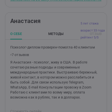
тревогу, апатию, усталость, которые хотят изменит
свою жизнь, но не знают как. На встречах я создаю
доверительную и поддерживающую атмосферу, в
которой клиенту будет комфортно и безопасно
Анастасия
говорить о своих тревогах и переживаниях.Я помогу
5 лет стажа
пройти через трудности и кризисы, прожить эмоции,
возраст 33 года
выстроить здоровые гармоничные отношения с
О СЕБЕ
МЕТОДЫ
ОТЗЫВ
окружающими, гармонизировать семейные
рейтинг 5/5
отношения, найти ресурсы. В терапии со мной Вы
снова почувствуете вкус жизни, радость отношений,
Психолог
диплом проверен
помогла 40 клиентам
обретете стабильность и уверенность.Клиенты
7 отзывов
отмечают мою отзывчивость, бережность в работе,
эмпатичность. Соблюдаю нормы этического кодекса,
Я Анастасия - психолог, живу в США. В работе
регулярно работаю с супервизором и повышаю свои
сочетаю разные подходы и современные
профессиональные знания. На сессиях можно
международные практики. Выстраиваю бережный,
выражаться матерными словами, проявлять все
живой контакт, в котором можно расслабиться и
свои эмоции, говорить открыто и откровенно.
быть собой. Для связи использую Telegram,
WhatsApp, E-mail Консультации провожу в Zoom
Работаю с клиентами по всему миру, оплата
возможна как в рублях, так и в долларах.
Стоимость онлайн