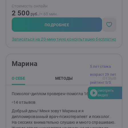
- клиент-центрированная терапия. Вы сами на самом
Стоимость онлайн
деле уже знаете, как решить Вашу проблему, я лишь
2 500
проведу Вас по оптимальному пути. Каждая ситуация
руб.
/≈ 60 мин.
индивидуальна, и, работая с клиентами, я
неукоснительно придерживаюсь этой
ПОДРОБНЕЕ
аксиомы.Обращайтесь ко мне, и я помогу Вам
преодолеть путь к Вашей цели - личному счастью!
Записаться на 20-минутную консультацию бесплатно
Марина
5 лет стажа
возраст 29 лет
О СЕБЕ
МЕТОДЫ
ОТЗЫВ
рейтинг 5/5
смотреть
Психолог
диплом проверен
помогла 161 клиенту
видео
14 отзывов
Добрый день! Меня зовут Марина и я
дипломированный врач-психотерапевт и психолог.
На сессиях внимательно слушаю и много спрашиваю.