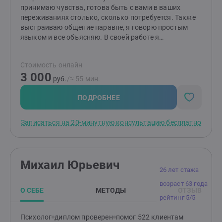
принимаю чувства, готова быть с вами в ваших
переживаниях столько, сколько потребуется. Также
выстраиваю общение наравне, я говорю простым
языком и все объясняю. В своей работе я
придерживаюсь принципов психологической этики.
Предпочитаю научно доказанные подходы. А именно:
Стоимость онлайн
работаю в подходе ACT (терапия принятия и
3 000
ответственности) и CFT (терапия, сфокусированная
руб.
/≈ 55 мин.
на сострадании). Эти подходы помогают клиентам
сделать свою жизнь лучше за счет повышения
ПОДРОБНЕЕ
осознанности, поиска внутренних ценностей и
формирования мотивированного поведения. Цель
Записаться на 20-минутную консультацию бесплатно
CFT (ТФС) - это помочь клиентам изменить их
отношение к проблематичным мыслям и эмоциям, а
также сформировать поведение, направленное на
помощь себе. ACT (ТПО) - это подход, использующий
Михаил Юрьевич
Принятие и Осознанность для развития
26 лет стажа
психологической гибкости, которая помогает
возраст 63 года
человеку действовать в соответствии со своими
О СЕБЕ
МЕТОДЫ
ОТЗЫВ
ценностями.Считаю, что моя задача — дать вам
рейтинг 5/5
необходимую поддержку и помочь стать автором
собственной жизни. "Если бы не твоя боль, что бы ты
Психолог
диплом проверен
помог 522 клиентам