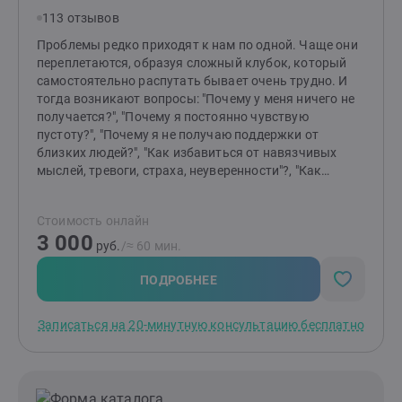
хотел/а делать со своей жизнью?"
113 отзывов
Проблемы редко приходят к нам по одной. Чаще они
переплетаются, образуя сложный клубок, который
самостоятельно распутать бывает очень трудно. И
тогда возникают вопросы: "Почему у меня ничего не
получается?", "Почему я постоянно чувствую
пустоту?", "Почему я не получаю поддержки от
близких людей?", "Как избавиться от навязчивых
мыслей, тревоги, страха, неуверенности"?, "Как
отпустить обиду?", "Как перестать страдать от
измены или потери?" и т.д.Я помогаю распутать этот
Стоимость онлайн
клубок, найти причину "негативных сценариев",
3 000
научиться понимать себя и свои состояния,
руб.
/≈ 60 мин.
выстраивать здоровые отношения с близкими
людьми и окружающими, выйти из замкнутого круга,
ПОДРОБНЕЕ
делать свою жизнь лучше и получать от нее
радость.Основные принципы моей работы -
Записаться на 20-минутную консультацию бесплатно
поддержка, понимание, принятие, осознание.
действие, результат.