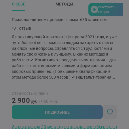
краткосрочном консультировании (как экстренная
О СЕБЕ
МЕТОДЫ
ОТЗЫВ
смотреть
помощь),так и в протяженном формате, когда
видео
человек настроен на более глубокие изменения в
Психолог
диплом проверен
помог 635 клиентам
жизни. У меня есть один недостаток - мне не
интересно работать только ради денег. И не буду
31 отзыв
полезна тем кто хочет чтоб за них решили.Жизнь
Я практикующий психолог с февраля 2021 года, и уже
меняется, когда мы меняемся сами.Приглашаю тех,
чуть более 4 лет я помогаю людям находить ответы
кто хочет и готов сделать свою жизнь лучше.
на сложные вопросы, справляться с трудностями и
менять свою жизнь к лучшему. В каких методах я
работаю: ✔ Когнитивно-поведенческая терапия – для
работы с негативными мыслями и формированием
здоровых привычек. (Повышение квалификации в
этом методе более 500 часов ) ✔ Гештальт-терапия –
для глубокого понимания своих чувств, желаний и
построения гармоничных отношений. ✔ Семейная
Стоимость онлайн
терапия – для разрешения конфликтов и укрепления
2 900
семейных связей. ✔ Коучинг – для постановки и
руб.
/≈ 60 мин.
достижения целей, раскрытия вашего потенциала.
Как мы начнём работу? Мы начнём с
ПОДРОБНЕЕ
ознакомительной беседы. Это время для вас – чтобы
почувствовать комфорт, задать вопросы и понять,
Записаться на 20-минутную консультацию бесплатно