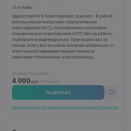
2 отзыва
Здравствуйте! Я психотерапевт, психолог. В работе
используюкраткосрочную стратегическую
психотерапию (КСТ), гипнотерапию, когнитивно-
поведенческую психотерапию (КПТ) Метод работы
подбирается индивидуально. Приглашаю вас на
сессии, если у вас возникло желание избавиться от :
алкогольной зависимостинаркотической
зависимостипанических атактревожных
состоянийнавязчивых мыслей сложностей в
семейных отношениях проблем в отношениях с самим
Стоимость онлайн
собой и окружающимипониженной
4 000
самооценкиразличных страхов депрессивных
руб.
/≈ 55 мин.
состоянийсомнений в принятии решенияневрозаи
других состоянийРазобраться в трудных ситуациях, в
ПОДРОБНЕЕ
конфликтных ситуациях своей жизни, улучшить
качество жизни, улучшить своё психологическое
Записаться на 20-минутную консультацию бесплатно
состояние. Закончила Пермскую государственную
медицинскую академию в 1999 году. немного
работала врачом психиатром. Мой интерес к
психологии проявился с личного запроса, много лет