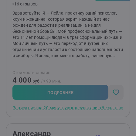
«Интенсивы», где углублённо изучаются клиентско-
16 отзывов
терапевтические процессы- с соблюдением
бережности и профессионализмаБуду рада видеть
Здравствуйте! Я — Лейла, практикующий психолог,
Вас на своих консультациях
коуч и женщина, которая верит: каждый из нас
рожден для радости и реализации, а не для
бесконечной борьбы. Мой профессиональный путь —
это 11 лет помощи людям в трансформации их жизни.
Мой личный путь — это переход от внутренних
ограничений и усталости к состоянию наполненности
и свободы.Я знаю, как менять работу, лишенную
смысла, на любимое дело, и как выстраивать
отношения, в которых можно дышать полной
Стоимость онлайн
грудью.Я ежедневно вижу, как меняется мир вокруг
4 000
человека, который разрешил себе быть собой и
руб.
/≈ 90 мин.
начал действовать из состояния уверенности, а не
дефицита. Чем я могу быть полезна:Ясность и
ПОДРОБНЕЕ
глубина. Помогаю увидеть истинные причины того,
почему вы «застряли». Мы не просто обсуждаем
Записаться на 20-минутную консультацию бесплатно
проблему, а находим точку, где скрыта ваша
сила.Бережность и темп. Я с большим уважением
отношусь к вашей готовности к переменам. Мы будем
двигаться в вашем ритме с фокусом на реальном
Александр
улучшении самочувствия.Инструменты для жизни.