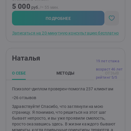
5 000
руб.
/≈ 55 мин.
ПОДРОБНЕЕ
Записаться на 20-минутную консультацию бесплатно
Наталья
19 лет стажа
возраст 46 лет
О СЕБЕ
МЕТОДЫ
ОТЗЫВ
рейтинг 5/5
Психолог
диплом проверен
помогла 237 клиентам
26 отзывов
Здравствуйте! Спасибо, что заглянули на мою
страницу. Я понимаю, что решиться на этот шаг
бывает непросто, и вы уже проявили смелость,
просто оказавшись здесь. В жизни каждого бывают
моменты, когда привычные ориентиры теряются, а