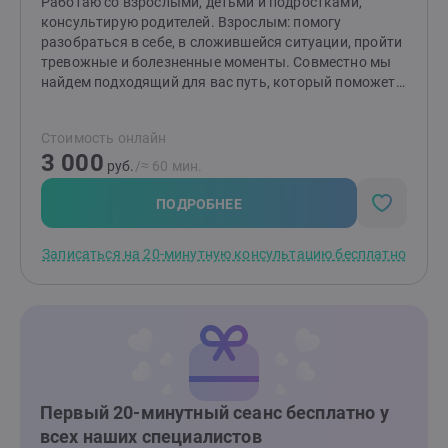
Работаю со взрослыми, детьми и подростками,
консультирую родителей. Взрослым: помогу
разобраться в себе, в сложившейся ситуации, пройти
тревожные и болезненные моменты. Совместно мы
найдем подходящий для вас путь, который поможет
изменить ситуацию и сделает вашу жизнь спокойнее.
Детям и подросткам: помогу разобраться со
Стоимость онлайн
страхами, вспышками гнева, эмоциональной
3 000
чувствительностью и ранимостью, обрести
руб.
/≈ 60 мин.
уверенность, улучшить отношения с окружающими.
Родителям: помогу разобраться в причинах
ПОДРОБНЕЕ
возникших трудностей и найти эффективные способы
по их устранению. Подскажу, как улучшить
Записаться на 20-минутную консультацию бесплатно
отношения и понять своего ребенка.
Первый 20-минутный сеанс бесплатно у
всех наших специалистов