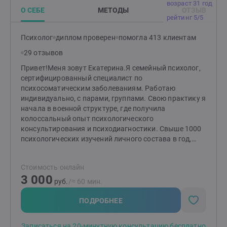
возраст 31 год
доверительное пространство для разговора и работы
О СЕБЕ
МЕТОДЫ
ОТЗЫВ
с моими клиентами.Моя цель - помочь людям
рейтинг 5/5
обрести гармонию, самопонимание и эмоциональное
благополучие.Я сопровождаю клиентов на их пути
Психолог
диплом проверен
помогла 413 клиентам
самооткрытия, роста и преодоления жизненных
29 отзывов
трудностей.
Привет!Меня зовут Екатерина.Я семейный психолог,
сертифицированный специалист по
психосоматическим заболеваниям. Работаю
индивидуально, с парами, группами. Свою практику я
начала в военной структуре, где получила
колоссальный опыт психологического
консультирования и психодиагностики. Свыше 1000
психологических изучений личного состава в год,
социометрические исследования, профессиональный
отбор и написание заключений, тренинги на
Стоимость онлайн
сплочение коллектива и командообразование,
3 000
динамическая работа с лицами, испытывающими
руб.
/≈ 60 мин.
трудности в адаптации, и много всего другого.
Однозначно, было интересно!В частной практике я
ПОДРОБНЕЕ
интегрирую весь полученный опыт и навыки.
Успешно работаю с людьми, испытывающими
Записаться на 20-минутную консультацию бесплатно