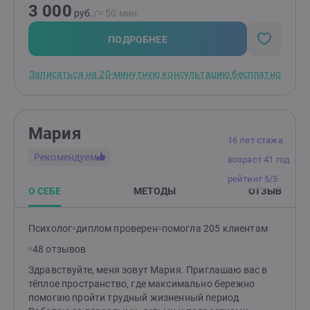
3 000
консультациях. Я работаю индивидуально и в паре от
руб.
/≈ 50 мин.
16 лет (с согласия родителей). НЕ работаю с: теми, кто
не верит в психологию; теми, кого заставили прийти;
ПОДРОБНЕЕ
тяжёлыми психиатрическими диагнозами; любыми
зависимостями, кроме зависимости между
Записаться на 20-минутную консультацию бесплатно
партнёрами в отношениях.
Мария
16 лет стажа
Рекомендуем
возраст 41 год
рейтинг 5/5
О СЕБЕ
МЕТОДЫ
ОТЗЫВ
Психолог
диплом проверен
помогла 205 клиентам
48 отзывов
Здравствуйте, меня зовут Мария. Приглашаю вас в
тёплое пространство, где максимально бережно
помогаю пройти трудный жизненный период.