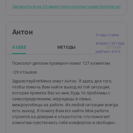
роста, кризис смысла жизни, психосоматические
Записаться на 20-минутную консультацию бесплатно
проблемы, проблемы переживания утраты близких
отношений и близких людей. Вообще я берусь
работать с разными (хотя и не со всеми) задачами.
Возьмусь помочь, или нет – решаю индивидуально на
Антон
первой встрече. Не берусь, например, работать с
4 года стажа
химическими и игровыми зависимостями.
возраст 33 года
О СЕБЕ
МЕТОДЫ
ОТЗЫВ
рейтинг 4.9/5
Психолог
диплом проверен
помог 127 клиентам
29 отзывов
Здравствуйте!Меня зовут Антон. Я здесь для того,
чтобы помочь Вам найти выход из той ситуации,
которая привела Вас ко мне, будь то проблемы с
самоопределением, неурядицы в семье,
междоусобицы на работе. Из любой ситуации всегда
есть выход. Я помогу Вам его найти.Моя работа
строится на доверии и открытости, что помогает
клиентам чувствовать себя комфортно и свободно
выражать свои мысли и чувства.Моя специализация