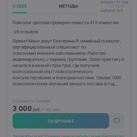
возраст 31 год
доверительное пространство для разговора и работы
О СЕБЕ
МЕТОДЫ
ОТЗЫВ
с моими клиентами.Моя цель - помочь людям
рейтинг 5/5
обрести гармонию, самопонимание и эмоциональное
благополучие.Я сопровождаю клиентов на их пути
Психолог
диплом проверен
помогла 413 клиентам
самооткрытия, роста и преодоления жизненных
29 отзывов
трудностей.
Привет!Меня зовут Екатерина.Я семейный психолог,
сертифицированный специалист по
психосоматическим заболеваниям. Работаю
индивидуально, с парами, группами. Свою практику я
начала в военной структуре, где получила
колоссальный опыт психологического
консультирования и психодиагностики. Свыше 1000
психологических изучений личного состава в год,
социометрические исследования, профессиональный
отбор и написание заключений, тренинги на
Стоимость онлайн
сплочение коллектива и командообразование,
3 000
динамическая работа с лицами, испытывающими
руб.
/≈ 60 мин.
трудности в адаптации, и много всего другого.
Однозначно, было интересно!В частной практике я
ПОДРОБНЕЕ
интегрирую весь полученный опыт и навыки.
Успешно работаю с людьми, испытывающими
Записаться на 20-минутную консультацию бесплатно