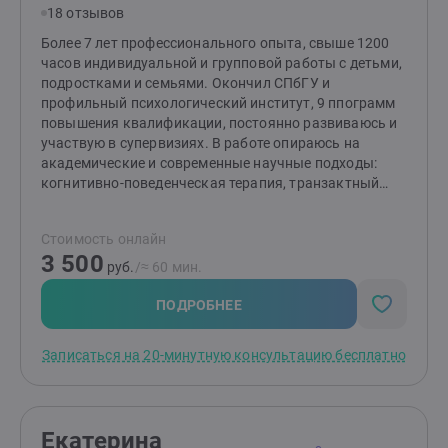
18 отзывов
Более 7 лет профессионального опыта, свыше 1200
часов индивидуальной и групповой работы с детьми,
подростками и семьями. Окончил СПбГУ и
профильный психологический институт, 9 ппограмм
повышения квалификации, постоянно развиваюсь и
участвую в супервизиях. В работе опираюсь на
академические и современные научные подходы:
когнитивно-поведенческая терапия, транзактный
анализ, FACT. Веду психообразование для родителей,
сочетаю практичные методики и бережное
Стоимость онлайн
сопровождение. Принимаю очно в Санкт-Петербурге
3 500
и онлайн Провожу бесплатную 20-минутную
руб.
/≈ 60 мин.
ознакомительную встречу, чтобы вы могли спокойно
задать вопросы и описать свой запрос.
ПОДРОБНЕЕ
Записаться на 20-минутную консультацию бесплатно
Екатерина