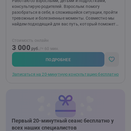
Работаю со взрослыми, детьми и подростками,
консультирую родителей. Взрослым: помогу
разобраться в себе, в сложившейся ситуации, пройти
тревожные и болезненные моменты. Совместно мы
найдем подходящий для вас путь, который поможет
изменить ситуацию и сделает вашу жизнь спокойнее.
Детям и подросткам: помогу разобраться со
Стоимость онлайн
страхами, вспышками гнева, эмоциональной
3 000
чувствительностью и ранимостью, обрести
руб.
/≈ 60 мин.
уверенность, улучшить отношения с окружающими.
Родителям: помогу разобраться в причинах
ПОДРОБНЕЕ
возникших трудностей и найти эффективные способы
по их устранению. Подскажу, как улучшить
Записаться на 20-минутную консультацию бесплатно
отношения и понять своего ребенка.
Первый 20-минутный сеанс бесплатно у
всех наших специалистов