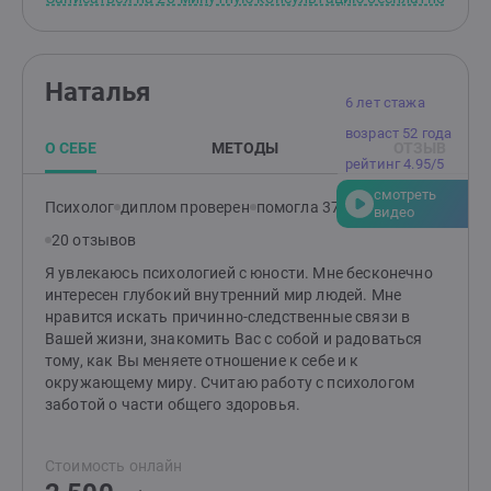
тревогу, апатию, усталость, которые хотят изменит
свою жизнь, но не знают как. На встречах я создаю
доверительную и поддерживающую атмосферу, в
которой клиенту будет комфортно и безопасно
Наталья
говорить о своих тревогах и переживаниях.Я помогу
6 лет стажа
пройти через трудности и кризисы, прожить эмоции,
возраст 52 года
выстроить здоровые гармоничные отношения с
О СЕБЕ
МЕТОДЫ
ОТЗЫВ
окружающими, гармонизировать семейные
рейтинг 4.95/5
отношения, найти ресурсы. В терапии со мной Вы
смотреть
снова почувствуете вкус жизни, радость отношений,
Психолог
диплом проверен
помогла 374 клиентам
видео
обретете стабильность и уверенность.Клиенты
20 отзывов
отмечают мою отзывчивость, бережность в работе,
эмпатичность. Соблюдаю нормы этического кодекса,
Я увлекаюсь психологией с юности. Мне бесконечно
регулярно работаю с супервизором и повышаю свои
интересен глубокий внутренний мир людей. Мне
профессиональные знания. На сессиях можно
нравится искать причинно-следственные связи в
выражаться матерными словами, проявлять все
Вашей жизни, знакомить Вас с собой и радоваться
свои эмоции, говорить открыто и откровенно.
тому, как Вы меняете отношение к себе и к
окружающему миру. Считаю работу с психологом
заботой о части общего здоровья.
Стоимость онлайн