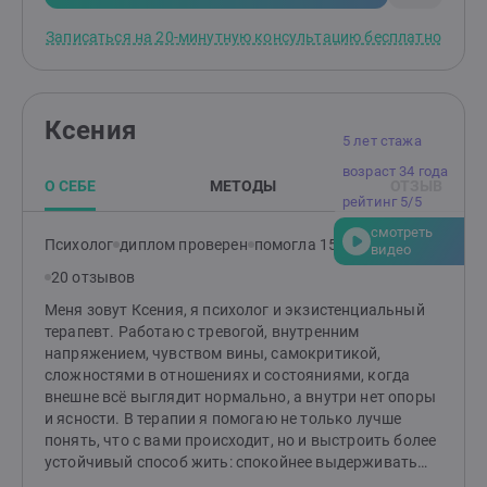
Записаться на 20-минутную консультацию бесплатно
Ксения
5 лет стажа
возраст 34 года
О СЕБЕ
МЕТОДЫ
ОТЗЫВ
рейтинг 5/5
смотреть
Психолог
диплом проверен
помогла 157 клиентам
видео
20 отзывов
Меня зовут Ксения, я психолог и экзистенциальный
терапевт. Работаю с тревогой, внутренним
напряжением, чувством вины, самокритикой,
сложностями в отношениях и состояниями, когда
внешне всё выглядит нормально, а внутри нет опоры
и ясности. В терапии я помогаю не только лучше
понять, что с вами происходит, но и выстроить более
устойчивый способ жить: спокойнее выдерживать
эмоции, меньше застревать в самокритике, яснее