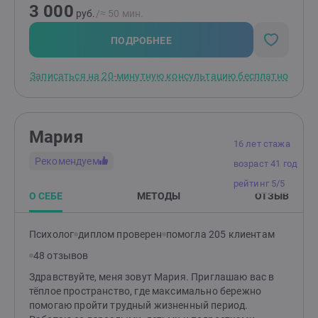
3 000
консультациях. Я работаю индивидуально и в паре от
руб.
/≈ 50 мин.
16 лет (с согласия родителей). НЕ работаю с: теми, кто
не верит в психологию; теми, кого заставили прийти;
ПОДРОБНЕЕ
тяжёлыми психиатрическими диагнозами; любыми
зависимостями, кроме зависимости между
Записаться на 20-минутную консультацию бесплатно
партнёрами в отношениях.
Мария
16 лет стажа
Рекомендуем
возраст 41 год
рейтинг 5/5
О СЕБЕ
МЕТОДЫ
ОТЗЫВ
Психолог
диплом проверен
помогла 205 клиентам
48 отзывов
Здравствуйте, меня зовут Мария. Приглашаю вас в
тёплое пространство, где максимально бережно
помогаю пройти трудный жизненный период.