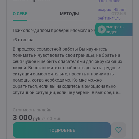
9 лет стажа
возраст 45 лет
О СЕБЕ
МЕТОДЫ
ОТЗЫВ
рейтинг 5/5
смотреть
Психолог
диплом проверен
помогла 293 клиентам
видео
3 отзыва
В процессе совместной работы Вы научитесь
понимать и чувствовать свои границы, не брать на
себя чужое и не быть спасателями для окружающих
людей. Восстановите способность решать трудные
ситуации самостоятельно, просить и принимать
помощь, когда необходимо. Ко мне можно
обратиться, если вы находитесь в эмоционально
спутанной ситуации, если не уверены в выборе, не
знаете, как лучше поступить. Если чувствуете, что
проблем слишком много, а сил мало.
Стоимость онлайн
3 000
руб.
/≈ 60 мин.
ПОДРОБНЕЕ