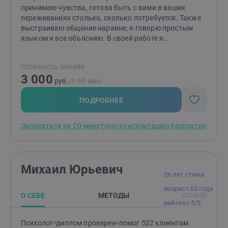
принимаю чувства, готова быть с вами в ваших
переживаниях столько, сколько потребуется. Также
выстраиваю общение наравне, я говорю простым
языком и все объясняю. В своей работе я
придерживаюсь принципов психологической этики.
Предпочитаю научно доказанные подходы. А именно:
Стоимость онлайн
работаю в подходе ACT (терапия принятия и
3 000
ответственности) и CFT (терапия, сфокусированная
руб.
/≈ 55 мин.
на сострадании). Эти подходы помогают клиентам
сделать свою жизнь лучше за счет повышения
ПОДРОБНЕЕ
осознанности, поиска внутренних ценностей и
формирования мотивированного поведения. Цель
Записаться на 20-минутную консультацию бесплатно
CFT (ТФС) - это помочь клиентам изменить их
отношение к проблематичным мыслям и эмоциям, а
также сформировать поведение, направленное на
помощь себе. ACT (ТПО) - это подход, использующий
Михаил Юрьевич
Принятие и Осознанность для развития
26 лет стажа
психологической гибкости, которая помогает
возраст 63 года
человеку действовать в соответствии со своими
О СЕБЕ
МЕТОДЫ
ОТЗЫВ
ценностями.Считаю, что моя задача — дать вам
рейтинг 5/5
необходимую поддержку и помочь стать автором
собственной жизни. "Если бы не твоя боль, что бы ты
Психолог
диплом проверен
помог 522 клиентам