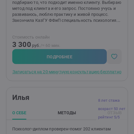
подбираю то, что подходит именно клиенту. Выбираю
метод под клиента и его запрос. Постоянно учусь и
развиваюсь, люблю практику и живой процесс.
Закончила КазГУ ФФиП специальность психология.
Непрерывно обучаюсь, прохожу личную терапию и
супервизии. Замужем, мама троих детей. Близки темы
Стоимость онлайн
материнства, внутренних изменений и
3 300
восстановления после кризисов. Могу помочь
руб.
/≈ 60 мин.
разобраться в себе, помочь в постановке цели и как
прийти к своему делу с любовью. Наладить
ПОДРОБНЕЕ
отношение с деньгами и вообще жить счастливой
жизнью. Провожу техники и методики, которые дадут
Записаться на 20-минутную консультацию бесплатно
результат уже после 2-4 консультаций. Сессии
проходят в онлайн и оффлайн формате. Моя задача —
не просто «поговорить», а создать пространство, где
начинаются настоящие внутренние сдвиги.
Илья
8 лет стажа
возраст 50 лет
О СЕБЕ
МЕТОДЫ
ОТЗЫВ
рейтинг 5/5
Психолог
диплом проверен
помог 202 клиентам