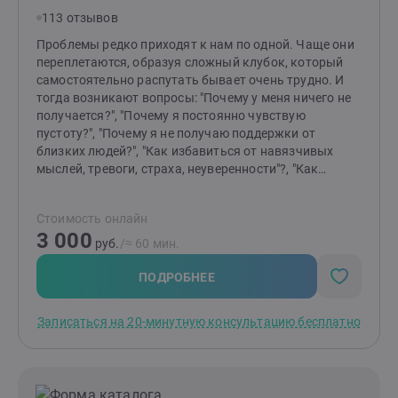
хотел/а делать со своей жизнью?"
113 отзывов
Проблемы редко приходят к нам по одной. Чаще они
переплетаются, образуя сложный клубок, который
самостоятельно распутать бывает очень трудно. И
тогда возникают вопросы: "Почему у меня ничего не
получается?", "Почему я постоянно чувствую
пустоту?", "Почему я не получаю поддержки от
близких людей?", "Как избавиться от навязчивых
мыслей, тревоги, страха, неуверенности"?, "Как
отпустить обиду?", "Как перестать страдать от
измены или потери?" и т.д.Я помогаю распутать этот
Стоимость онлайн
клубок, найти причину "негативных сценариев",
3 000
научиться понимать себя и свои состояния,
руб.
/≈ 60 мин.
выстраивать здоровые отношения с близкими
людьми и окружающими, выйти из замкнутого круга,
ПОДРОБНЕЕ
делать свою жизнь лучше и получать от нее
радость.Основные принципы моей работы -
Записаться на 20-минутную консультацию бесплатно
поддержка, понимание, принятие, осознание.
действие, результат.