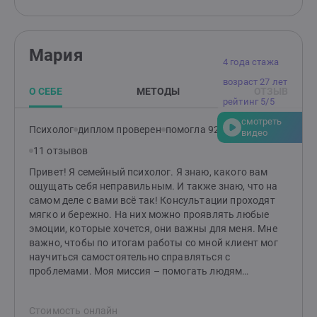
как я могу быть полезен. Если вы ощутите доверие и
безопасность, мы сможем двигаться дальше в поиске
решений. Почему именно ко мне? — Индивидуальный
подход. Каждая история уникальна, и я строю работу,
Мария
опираясь на ваши особенности и потребности. —
4 года стажа
Безопасное пространство. Я придерживаюсь
возраст 27 лет
принципа: "Прежде всего – не навреди." Ваши чувства,
О СЕБЕ
МЕТОДЫ
ОТЗЫВ
границы и желания всегда в приоритете. — Гибкость в
рейтинг 5/5
методах. Комбинирую техники для достижения
смотреть
наилучшего результата именно для вас. Что вас
Психолог
диплом проверен
помогла 92 клиентам
видео
ждёт? Эффективные инструменты, глубокая
11 отзывов
поддержка и новый взгляд на привычные проблемы.
Вместе мы найдём ответы и сделаем вашу жизнь
Привет! Я семейный психолог. Я знаю, какого вам
легче, гармоничнее и счастливее. Готовы к первым
ощущать себя неправильным. И также знаю, что на
шагам? Создайте заявку, и мы начнём ваш путь к
самом деле с вами всё так! Консультации проходят
переменам!
мягко и бережно. На них можно проявлять любые
эмоции, которые хочется, они важны для меня. Мне
важно, чтобы по итогам работы со мной клиент мог
научиться самостоятельно справляться с
проблемами. Моя миссия – помогать людям
выстраивать здоровые и комфортные
взаимоотношения между друг другом! Если методы
Стоимость онлайн
работы вам отзываются, то буду рада видеть вас на