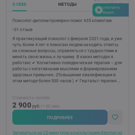
краткосрочном консультировании (как экстренная
О СЕБЕ
МЕТОДЫ
ОТЗЫВ
смотреть
помощь),так и в протяженном формате, когда
видео
человек настроен на более глубокие изменения в
Психолог
диплом проверен
помог 635 клиентам
жизни. У меня есть один недостаток - мне не
интересно работать только ради денег. И не буду
31 отзыв
полезна тем кто хочет чтоб за них решили.Жизнь
Я практикующий психолог с февраля 2021 года, и уже
меняется, когда мы меняемся сами.Приглашаю тех,
чуть более 4 лет я помогаю людям находить ответы
кто хочет и готов сделать свою жизнь лучше.
на сложные вопросы, справляться с трудностями и
менять свою жизнь к лучшему. В каких методах я
работаю: ✔ Когнитивно-поведенческая терапия – для
работы с негативными мыслями и формированием
здоровых привычек. (Повышение квалификации в
этом методе более 500 часов ) ✔ Гештальт-терапия –
для глубокого понимания своих чувств, желаний и
построения гармоничных отношений. ✔ Семейная
Стоимость онлайн
терапия – для разрешения конфликтов и укрепления
2 900
семейных связей. ✔ Коучинг – для постановки и
руб.
/≈ 60 мин.
достижения целей, раскрытия вашего потенциала.
Как мы начнём работу? Мы начнём с
ПОДРОБНЕЕ
ознакомительной беседы. Это время для вас – чтобы
почувствовать комфорт, задать вопросы и понять,
Записаться на 20-минутную консультацию бесплатно