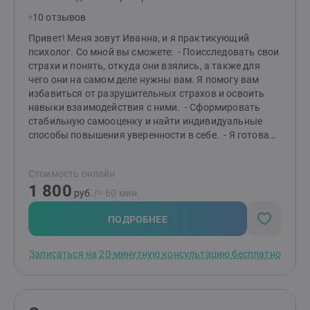
Создала направление работы с детьми с особыми
10 отзывов
потребностями в музеях Кремля. Разработала проект
и выиграла грант благотворительного фонда «Свет»
Привет! Меня зовут Иванна, и я практикующий
2 255 460 рублей. Создала доступную среду для
психолог. Со мной вы сможете: - Поисследовать свои
маломобильных посетителей Оружейной палаты и
страхи и понять, откуда они взялись, а также для
Успенского собора Кремля. В настоящее время
чего они на самом деле нужны вам. Я помогу вам
совмещаю частное психологическое
избавиться от разрушительных страхов и освоить
консультирование и работу психологом в
навыки взаимодействия с ними. - Сформировать
медицинском центре. СМИ - эксперт.
стабильную самооценку и найти индивидуальные
способы повышения уверенности в себе. - Я готова
оказать вам поддержку без осуждений и
предоставить возможность просто выговориться,
Стоимость онлайн
когда вам тяжело. - Могу помочь вам рассмотреть
1 800
тревожащие ситуации с разных точек зрения и найти
руб.
/≈ 60 мин.
решение проблемы, даже когда кажется, что выхода
нет. - Для меня очень важно создать безопасную,
ПОДРОБНЕЕ
теплую и доверительную обстановку, чтобы вы могли
выразить все свои беспокойства, страхи,
Записаться на 20-минутную консультацию бесплатно
подавленные чувства и найти выход.