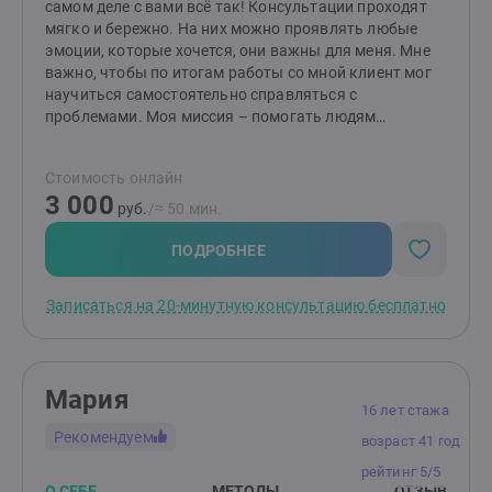
шагам? Создайте заявку, и мы начнём ваш путь к
самом деле с вами всё так! Консультации проходят
переменам!
мягко и бережно. На них можно проявлять любые
эмоции, которые хочется, они важны для меня. Мне
важно, чтобы по итогам работы со мной клиент мог
научиться самостоятельно справляться с
проблемами. Моя миссия – помогать людям
выстраивать здоровые и комфортные
взаимоотношения между друг другом! Если методы
Стоимость онлайн
работы вам отзываются, то буду рада видеть вас на
3 000
консультациях. Я работаю индивидуально и в паре от
руб.
/≈ 50 мин.
16 лет (с согласия родителей). НЕ работаю с: теми, кто
не верит в психологию; теми, кого заставили прийти;
ПОДРОБНЕЕ
тяжёлыми психиатрическими диагнозами; любыми
зависимостями, кроме зависимости между
Записаться на 20-минутную консультацию бесплатно
партнёрами в отношениях.
Мария
16 лет стажа
Рекомендуем
возраст 41 год
рейтинг 5/5
О СЕБЕ
МЕТОДЫ
ОТЗЫВ