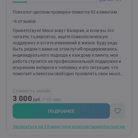
Психолог
диплом проверен
помогла 92 клиентам
6 отзывов
Приветствую! Меня зовут Валерия, и если вы это
читаете, то,вероятно, ищете психологическую
поддержку и хотите изменений в жизни. Буду рада
быть рядом с вами на этом путиЯ придерживаюсь
индивидуального подхода к каждому клиенту, моя
работа строится на профессиональной поддержке и
искреннем интересе к человеку и его ситуации, что
помогает клиентам свободно проявлять свои мысли,
чувства и находить выход из своих вопросовМоя
специализация- гештальттерапия, которая помогает
Стоимость онлайн
найти решение не только возникающего вопроса, но
3 000
при необходимости и причины
руб.
/≈ 60 мин.
возникновения.Обычно первые результаты заметны
уже после 7-8 сессийВ своей собственной жизни я
ПОДРОБНЕЕ
столкнулась со множеством сложных ситуаций,
которые удалось преодолеть. И пройдя их,
Записаться на 20-минутную консультацию бесплатно
приобретая профессиональные знания и опыт, теперь
вижу своей миссией помочь каждому клиенту