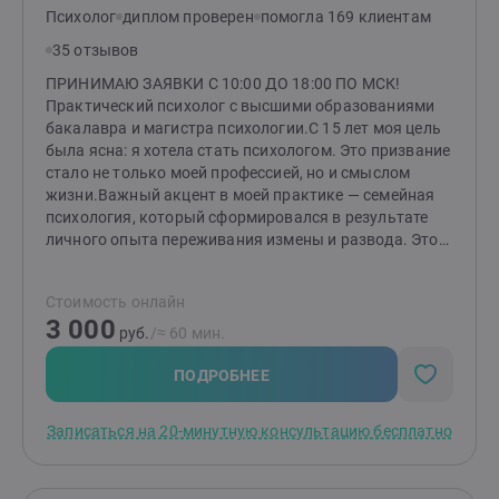
Психолог
диплом проверен
помогла 169 клиентам
35 отзывов
ПРИНИМАЮ ЗАЯВКИ С 10:00 ДО 18:00 ПО МСК!
Практический психолог с высшими образованиями
бакалавра и магистра психологии.С 15 лет моя цель
была ясна: я хотела стать психологом. Это призвание
стало не только моей профессией, но и смыслом
жизни.Важный акцент в моей практике — семейная
психология, который сформировался в результате
личного опыта переживания измены и развода. Этот
непростой период научил меня многому и дал
возможность глубже понять тонкости человеческих
Стоимость онлайн
отношений, а также заглянуть в «формулу»
3 000
любви.Помимо этого, я помогаю людям справляться
руб.
/≈ 60 мин.
с посттравматическим стрессовым расстройством
(ПТСР), неопределенностью в жизни и повышенной
ПОДРОБНЕЕ
тревожностью, низкой самооценкой. Я понимаю, как
эти состояния могут влиять на качество жизни и
Записаться на 20-минутную консультацию бесплатно
отношения с окружающими. Также я работаю с
клиентами, сталкивающимися с агрессивным
поведением — как у себя, так и у близких. Вместе мы