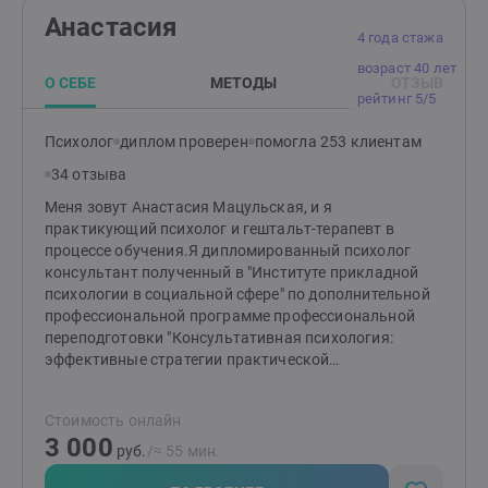
находим способы управления эмоциями и
Анастасия
реакциями.Сегодня я опираюсь как на накопленные
4 года стажа
теоретические и практические знания, так и на свой
возраст 40 лет
опыт, чтобы помочь людям справиться со
О СЕБЕ
МЕТОДЫ
ОТЗЫВ
сложностями в себе, в отношениях с партнером или
рейтинг 5/5
ребенком. Я знаю, как построить гармонию и счастье
в семейной жизни и в вашем внутреннем
Психолог
диплом проверен
помогла 253 клиентам
мире.Давайте сделаем это вместе!Я здесь, чтобы
34 отзыва
поддержать вас на вашем пути к лучшей жизни.
Меня зовут Анастасия Мацульская, и я
практикующий психолог и гештальт-терапевт в
процессе обучения.Я дипломированный психолог
консультант полученный в "Институте прикладной
психологии в социальной сфере" по дополнительной
профессиональной программе профессиональной
переподготовки "Консультативная психология:
эффективные стратегии практической
психологической помощи"Однако для меня обучение
не заканчивается после получения диплома. Я
Стоимость онлайн
постоянно стремлюсь к саморазвитию и обучению в
3 000
своей профессии. поэтому получаю образование в
руб.
/≈ 55 мин.
направлении гештальт терапии в Московском