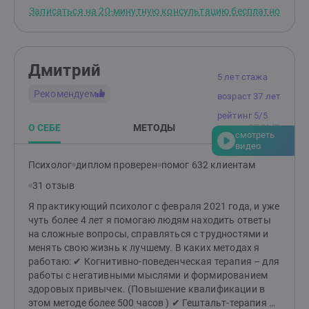
жизненный опыт и ценности. Я умею не только
Записаться на 20-минутную консультацию бесплатно
слушать, но и слышать ваши чувства, сложности,
анализировать. И помогаю находить решения.
которые будут соответствовать вашим потребностям
, а не чьим-то ожиданиям. К профессиональному
Дмитрий
опыту а это более 20 лет работы ) я добавляю
5 лет стажа
собственный жизненный опыт (30 как жены , мамы),
Рекомендуем
возраст 37 лет
повышаю квалификацию на курсах и семинарах,
учусь у жизни и своих клиентов. Я работаю как в
рейтинг 5/5
краткосрочном консультировании (как экстренная
О СЕБЕ
МЕТОДЫ
ОТЗЫВ
смотреть
помощь),так и в протяженном формате, когда
видео
человек настроен на более глубокие изменения в
Психолог
диплом проверен
помог 632 клиентам
жизни. У меня есть один недостаток - мне не
интересно работать только ради денег. И не буду
31 отзыв
полезна тем кто хочет чтоб за них решили.Жизнь
Я практикующий психолог с февраля 2021 года, и уже
меняется, когда мы меняемся сами.Приглашаю тех,
чуть более 4 лет я помогаю людям находить ответы
кто хочет и готов сделать свою жизнь лучше.
на сложные вопросы, справляться с трудностями и
менять свою жизнь к лучшему. В каких методах я
работаю: ✔ Когнитивно-поведенческая терапия – для
работы с негативными мыслями и формированием
здоровых привычек. (Повышение квалификации в
этом методе более 500 часов ) ✔ Гештальт-терапия –