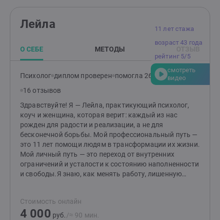
научиться эффективно решать свои проблемы,
достигать целей и в гармонии жить с собой, близкими
Лейла
и социумомЯ продолжаю изучать взаимодействие
11 лет стажа
чувств, мыслей и действий человека, чтобы
возраст 43 года
непонимание для клиента стало пониманием, а
О СЕБЕ
МЕТОДЫ
ОТЗЫВ
значит и решением проблемыИмея диплом
рейтинг 5/5
психолога, продолжаю обучение а Поволжском
смотреть
Гештальтинституте, прохожу профессиональные
Психолог
диплом проверен
помогла 267 клиентам
видео
«Интенсивы», где углублённо изучаются клиентско-
16 отзывов
терапевтические процессы- с соблюдением
бережности и профессионализмаБуду рада видеть
Здравствуйте! Я — Лейла, практикующий психолог,
Вас на своих консультациях
коуч и женщина, которая верит: каждый из нас
рожден для радости и реализации, а не для
бесконечной борьбы. Мой профессиональный путь —
это 11 лет помощи людям в трансформации их жизни.
Мой личный путь — это переход от внутренних
ограничений и усталости к состоянию наполненности
и свободы.Я знаю, как менять работу, лишенную
смысла, на любимое дело, и как выстраивать
отношения, в которых можно дышать полной
Стоимость онлайн
грудью.Я ежедневно вижу, как меняется мир вокруг
4 000
человека, который разрешил себе быть собой и
руб.
/≈ 90 мин.