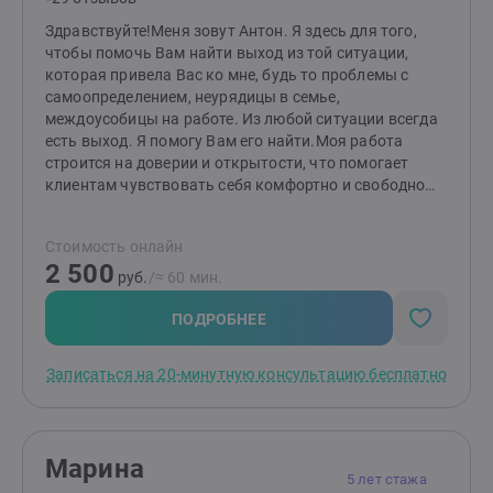
Здравствуйте!Меня зовут Антон. Я здесь для того,
чтобы помочь Вам найти выход из той ситуации,
которая привела Вас ко мне, будь то проблемы с
самоопределением, неурядицы в семье,
междоусобицы на работе. Из любой ситуации всегда
есть выход. Я помогу Вам его найти.Моя работа
строится на доверии и открытости, что помогает
клиентам чувствовать себя комфортно и свободно
выражать свои мысли и чувства.Моя специализация
- клиент-центрированная терапия. Вы сами на самом
Стоимость онлайн
деле уже знаете, как решить Вашу проблему, я лишь
2 500
проведу Вас по оптимальному пути. Каждая ситуация
руб.
/≈ 60 мин.
индивидуальна, и, работая с клиентами, я
неукоснительно придерживаюсь этой
ПОДРОБНЕЕ
аксиомы.Обращайтесь ко мне, и я помогу Вам
преодолеть путь к Вашей цели - личному счастью!
Записаться на 20-минутную консультацию бесплатно
Марина
5 лет стажа