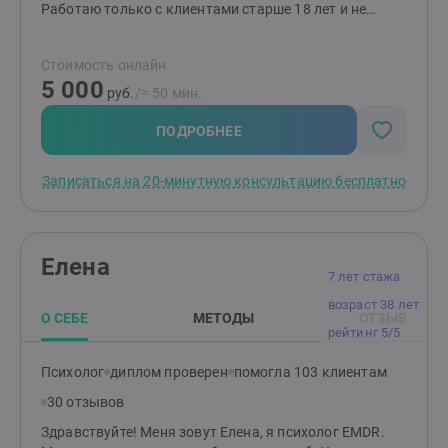
Работаю только с клиентами старше 18 лет и не
работаю с подтвержденными психиатрическими
диагнозами (кроме депрессии и РПП).
Стоимость онлайн
5 000
руб.
/≈ 50 мин.
ПОДРОБНЕЕ
Записаться на 20-минутную консультацию бесплатно
Елена
7 лет стажа
возраст 38 лет
О СЕБЕ
МЕТОДЫ
ОТЗЫВ
рейтинг 5/5
Психолог
диплом проверен
помогла 103 клиентам
30 отзывов
Здравствуйте! Меня зовут Елена, я психолог EMDR.