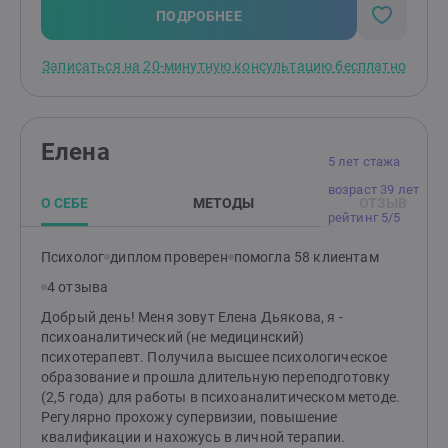
инструментами. Для меня терапия — это не сухой
ПОДРОБНЕЕ
набор техник, а живой диалог двух людей, где главное
— доверие и безопасность. Личным примером
Записаться на 20-минутную консультацию бесплатно
вдохновляю и помогаю жить жизнь, в которой
чувствуешь себя счастливым и реализованным. Жду
вас на консультации. На первой сессии мы
знакомимся и обсуждаем, что вас беспокоит. Я задаю
Елена
уточняющие вопросы. Мы совместно формулируем
5 лет стажа
запрос и желаемые результаты нашей работы. Буду
возраст 39 лет
рада знакомству!
О СЕБЕ
МЕТОДЫ
ОТЗЫВ
рейтинг 5/5
Психолог
диплом проверен
помогла 58 клиентам
4 отзыва
Добрый день! Меня зовут Елена Дьякова, я -
психоаналитический (не медицинский)
психотерапевт. Получила высшее психологическое
образование и прошла длительную переподготовку
(2,5 года) для работы в психоаналитическом методе.
Регулярно прохожу супервизии, повышение
квалификации и нахожусь в личной терапии.