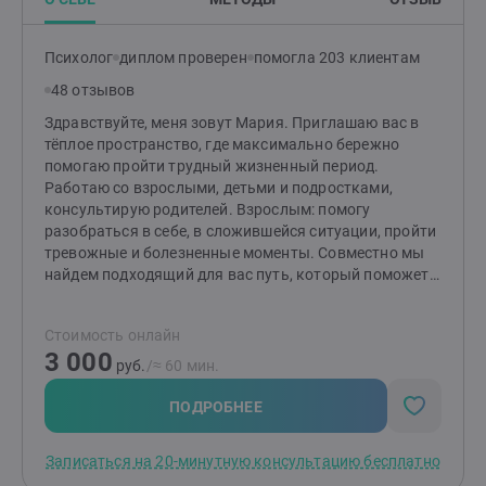
Психолог
диплом проверен
помогла 203 клиентам
48 отзывов
Здравствуйте, меня зовут Мария. Приглашаю вас в
тёплое пространство, где максимально бережно
помогаю пройти трудный жизненный период.
Работаю со взрослыми, детьми и подростками,
консультирую родителей. Взрослым: помогу
разобраться в себе, в сложившейся ситуации, пройти
тревожные и болезненные моменты. Совместно мы
найдем подходящий для вас путь, который поможет
изменить ситуацию и сделает вашу жизнь спокойнее.
Детям и подросткам: помогу разобраться со
Стоимость онлайн
страхами, вспышками гнева, эмоциональной
3 000
чувствительностью и ранимостью, обрести
руб.
/≈ 60 мин.
уверенность, улучшить отношения с окружающими.
Родителям: помогу разобраться в причинах
ПОДРОБНЕЕ
возникших трудностей и найти эффективные способы
по их устранению. Подскажу, как улучшить
Записаться на 20-минутную консультацию бесплатно
отношения и понять своего ребенка.