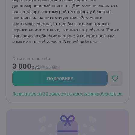
дипломированный психолог. Для меня очень важен
ваш комфорт, поэтому работу провожу бережно,
опираясь на ваше самочувствие. Замечаю и
принимаю чувства, готова быть с вами в ваших
переживаниях столько, сколько потребуется. Также
выстраиваю общение наравне, я говорю простым
языком и все объясняю. В своей работе я
придерживаюсь принципов психологической этики.
Предпочитаю научно доказанные подходы. А именно:
Стоимость онлайн
работаю в подходе ACT (терапия принятия и
3 000
ответственности) и CFT (терапия, сфокусированная
руб.
/≈ 55 мин.
на сострадании). Эти подходы помогают клиентам
сделать свою жизнь лучше за счет повышения
ПОДРОБНЕЕ
осознанности, поиска внутренних ценностей и
формирования мотивированного поведения. Цель
Записаться на 20-минутную консультацию бесплатно
CFT (ТФС) - это помочь клиентам изменить их
отношение к проблематичным мыслям и эмоциям, а
также сформировать поведение, направленное на
помощь себе. ACT (ТПО) - это подход, использующий
Принятие и Осознанность для развития
психологической гибкости, которая помогает
человеку действовать в соответствии со своими