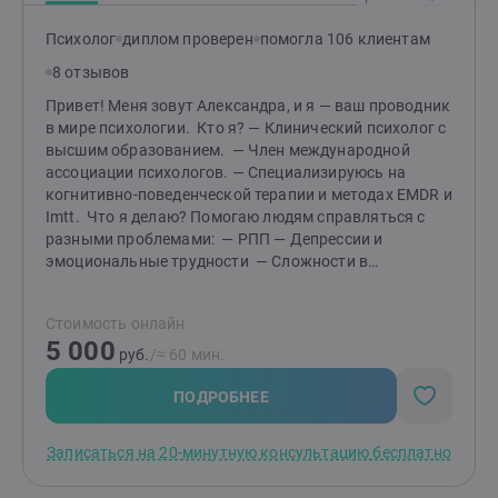
не может. У нас у всех свой темп, свой опыт и свои
характеристики, и в работе я с уважением к ним
Психолог
диплом проверен
помогла 106 клиентам
отношусь.Буду рада знакомству!
8 отзывов
Привет! Меня зовут Александра, и я — ваш проводник
в мире психологии. Кто я? — Клинический психолог с
высшим образованием. — Член международной
ассоциации психологов. — Специализируюсь на
когнитивно-поведенческой терапии и методах EMDR и
Imtt. Что я делаю? Помогаю людям справляться с
разными проблемами: — РПП — Депрессии и
эмоциональные трудности — Сложности в
отношениях —Вопросы самооценки и уверенности в
себе — Зависимости Почему выбирают меня? —
Стоимость онлайн
Работала с множеством запросов, имею широкий
5 000
опыт. — Предлагаю первое знакомство бесплатно! За
руб.
/≈ 60 мин.
20 минут мы узнаем друг друга, определим ваш
запрос и обсудим, как будем работать. Имею высшее
ПОДРОБНЕЕ
психологическое образование (не ДПО),
квалификацию клинического психолога.Постоянно
Записаться на 20-минутную консультацию бесплатно
учусь и прохожу супервизии.