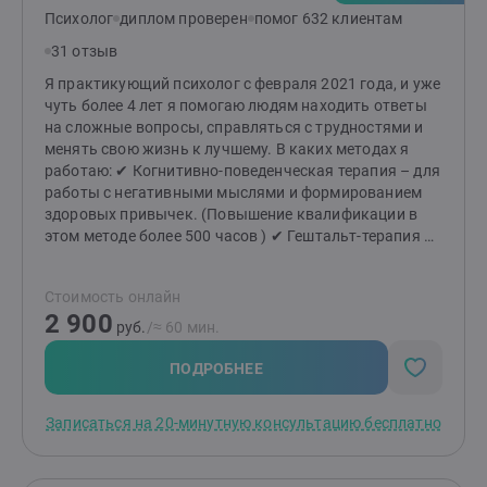
человек настроен на более глубокие изменения в
Психолог
диплом проверен
помог 632 клиентам
жизни. У меня есть один недостаток - мне не
интересно работать только ради денег. И не буду
31 отзыв
полезна тем кто хочет чтоб за них решили.Жизнь
Я практикующий психолог с февраля 2021 года, и уже
меняется, когда мы меняемся сами.Приглашаю тех,
чуть более 4 лет я помогаю людям находить ответы
кто хочет и готов сделать свою жизнь лучше.
на сложные вопросы, справляться с трудностями и
менять свою жизнь к лучшему. В каких методах я
работаю: ✔ Когнитивно-поведенческая терапия – для
работы с негативными мыслями и формированием
здоровых привычек. (Повышение квалификации в
этом методе более 500 часов ) ✔ Гештальт-терапия –
для глубокого понимания своих чувств, желаний и
построения гармоничных отношений. ✔ Семейная
Стоимость онлайн
терапия – для разрешения конфликтов и укрепления
2 900
семейных связей. ✔ Коучинг – для постановки и
руб.
/≈ 60 мин.
достижения целей, раскрытия вашего потенциала.
Как мы начнём работу? Мы начнём с
ПОДРОБНЕЕ
ознакомительной беседы. Это время для вас – чтобы
почувствовать комфорт, задать вопросы и понять,
Записаться на 20-минутную консультацию бесплатно
как я могу быть полезен. Если вы ощутите доверие и
безопасность, мы сможем двигаться дальше в поиске
решений. Почему именно ко мне? — Индивидуальный