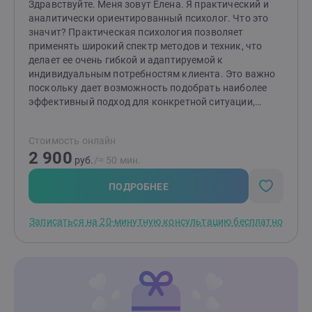
Здравствуйте. Меня зовут Елена. Я практический и
аналитически ориентированный психолог. Что это
значит? Практическая психология позволяет
применять широкий спектр методов и техник, что
делает ее очень гибкой и адаптируемой к
индивидуальным потребностям клиента. Это важно
поскольку дает возможность подобрать наиболее
эффективный подход для конкретной ситуации,
помочь быстрее и точнее достигнуть желаемых
результатов. Такие методы способствуют гибкому
Стоимость онлайн
взаимодействию, развитию самосознания и навыков
2 900
для решения жизненных задач, что в итоге повышает
руб.
/≈ 50 мин.
качество жизни и эмоциональное благополучие. В
своей практике я использую следующий набор
ПОДРОБНЕЕ
методик. КПТ (когнитивно‑поведенческая терапия),
ACT (терапия принятия и ответственности) и CFT
Записаться на 20-минутную консультацию бесплатно
(терапия, сфокусированная на сострадании для
краткосрочных запросов. Здесь много домашних
заданий и работы с мыслями и повторяющимися
сценариями. Для более долгосрочной работы я
применяю юнгианский анализ (как аналитически
ориентированное консультирование). Этот метод
более мягкий, бережный, без домашних заданий.