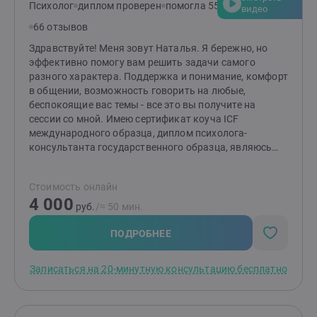
Психолог
диплом проверен
помогла 553 клиентам
видео
66 отзывов
Здравствуйте! Меня зовут Наталья. Я бережно, но
эффективно помогу вам решить задачи самого
разного характера. Поддержка и понимание, комфорт
в общении, возможность говорить на любые,
беспокоящие вас темы - все это вы получите на
сессии со мной. Имею сертификат коуча ICF
международного образца, диплом психолога-
консультанта государственного образца, являюсь
членом Федерации психологов-консультантов
онлайн. Работаю как сексолог с женщинами,
Стоимость онлайн
консультирую пары, помогаю наладить отношения.
4 000
Работаю в полимодальном подходе, использую
руб.
/≈ 50 мин.
техники когнитивно-поведенческой терапии,
гештальт-терапии, эмоционально-образную терапию,
ПОДРОБНЕЕ
трансперсональный коучинг. Постоянно продолжаю
обучение и повышаю квалификацию, нахожусь в
Записаться на 20-минутную консультацию бесплатно
личной терапии и прохожу супервизию. Непрерывный
опыт работы с 2019 года, 3000+ часов проведенных
сессий. Обращайтесь, буду рада вам помочь!