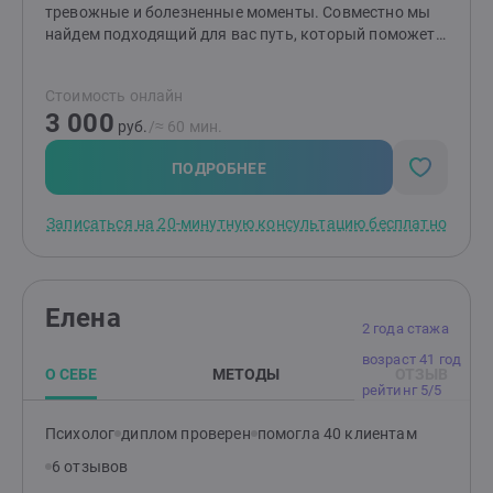
тревожные и болезненные моменты. Совместно мы
найдем подходящий для вас путь, который поможет
изменить ситуацию и сделает вашу жизнь спокойнее.
Детям и подросткам: помогу разобраться со
Стоимость онлайн
страхами, вспышками гнева, эмоциональной
3 000
чувствительностью и ранимостью, обрести
руб.
/≈ 60 мин.
уверенность, улучшить отношения с окружающими.
Родителям: помогу разобраться в причинах
ПОДРОБНЕЕ
возникших трудностей и найти эффективные способы
по их устранению. Подскажу, как улучшить
Записаться на 20-минутную консультацию бесплатно
отношения и понять своего ребенка.
Елена
2 года стажа
возраст 41 год
О СЕБЕ
МЕТОДЫ
ОТЗЫВ
рейтинг 5/5
Психолог
диплом проверен
помогла 40 клиентам
6 отзывов