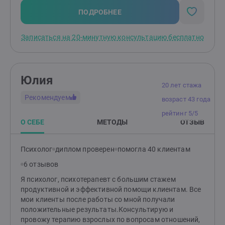
глубокое уважение к уникальному пути каждого. Моя
задача помочь вам услышать себя, договориться с
ПОДРОБНЕЕ
партнёром и вернуть радость от общения, даже если
сейчас кажется, что надежды нет. Вместе мы создаём
Записаться на 20-минутную консультацию бесплатно
пространство, где вы сможете: · Услышать себя и
свои истинные желания. · Понять, почему в
отношениях возникает боль или недопонимание. ·
Найти опору, чтобы двигаться дальше - в паре или
Юлия
самостоятельно. Я работаю онлайн с парами и теми,
20 лет стажа
кто только ищет партнера или хочет разобраться в
Рекомендуем
возраст 43 года
уже существующих отношениях. Если чувствуете, что
пришло время перемен, - буду рада знакомству
рейтинг 5/5
О СЕБЕ
МЕТОДЫ
ОТЗЫВ
Психолог
диплом проверен
помогла 40 клиентам
6 отзывов
Я психолог, психотерапевт с большим стажем
продуктивной и эффективной помощи клиентам. Все
мои клиенты после работы со мной получали
положительные результаты.Консультирую и
провожу терапию взрослых по вопросам отношений,