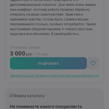
дипломированный психолог. Для меня очень важен
ваш комфорт, поэтому работу провожу бережно,
опираясь на ваше самочувствие. Замечаю и
принимаю чувства, готова быть с вами в ваших
переживаниях столько, сколько потребуется. Также
выстраиваю общение наравне, я говорю простым
языком и все объясняю. В своей работе я
придерживаюсь принципов психологической этики.
Предпочитаю научно доказанные подходы. А именно:
Стоимость онлайн
работаю в подходе ACT (терапия принятия и
3 000
ответственности) и CFT (терапия, сфокусированная
руб.
/≈ 55 мин.
на сострадании). Эти подходы помогают клиентам
сделать свою жизнь лучше за счет повышения
ПОДРОБНЕЕ
осознанности, поиска внутренних ценностей и
формирования мотивированного поведения. Цель
Записаться на 20-минутную консультацию бесплатно
CFT (ТФС) - это помочь клиентам изменить их
отношение к проблематичным мыслям и эмоциям, а
также сформировать поведение, направленное на
помощь себе. ACT (ТПО) - это подход, использующий
Принятие и Осознанность для развития
психологической гибкости, которая помогает
Не понимаете какого специалиста
человеку действовать в соответствии со своими