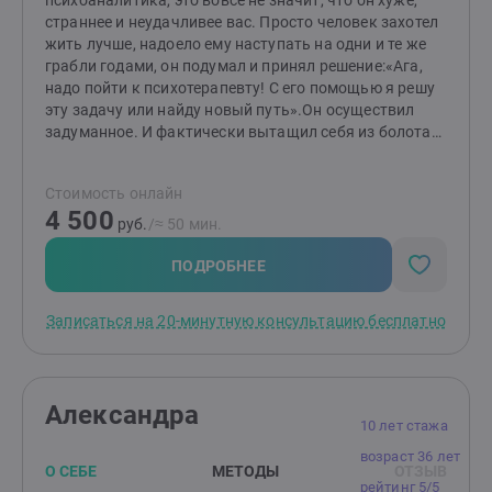
психоаналитика, это вовсе не значит, что он хуже,
страннее и неудачливее вас. Просто человек захотел
жить лучше, надоело ему наступать на одни и те же
грабли годами, он подумал и принял решение:«Ага,
надо пойти к психотерапевту! С его помощью я решу
эту задачу или найду новый путь».Он осуществил
задуманное. И фактически вытащил себя из болота
сам, а доктор был лишь рычагом."Аркадий Панц.
"Беседы о счастье" Приглашаю на бесплатную 20-
Стоимость онлайн
минутную встречу, чтобы обсудить ваш запрос и мои
4 500
варианты решения.Обо мне:клинический
руб.
/≈ 50 мин.
психологEFIT терапевтEMDR и IMTT терапевт, член
ассоциации EMDR Russiaсемейный и парный
ПОДРОБНЕЕ
системный психотерапевт (EFT), член СЭФТдетский
психологперинатальный, репродуктивный
Записаться на 20-минутную консультацию бесплатно
психологмеждународный сертифицированный коуч
ICIПомогаю дружить с собой, находить себя и свои
ресурсы в сложных ситуациях, научиться
выстраивать отношения.Каждый случай
Александра
индивидуален и требует разного. Кому-то не хватает
10 лет стажа
поддержки, кому-то структуры, а кому-то важно
возраст 36 лет
просто быть услышанным, поэтому универсальных
О СЕБЕ
МЕТОДЫ
ОТЗЫВ
решений и советов в психологии, на мой взгляд, быть
рейтинг 5/5