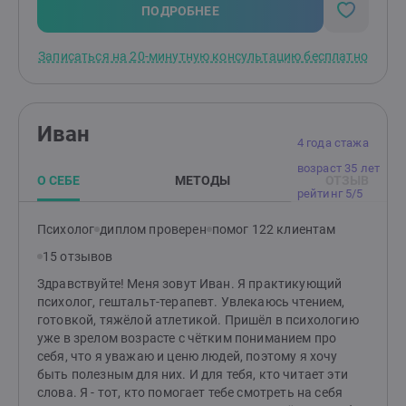
Однозначно, было интересно!В частной практике я
ПОДРОБНЕЕ
интегрирую весь полученный опыт и навыки.
Успешно работаю с людьми, испытывающими
Записаться на 20-минутную консультацию бесплатно
тревогу, апатию, усталость, которые хотят изменит
свою жизнь, но не знают как. На встречах я создаю
доверительную и поддерживающую атмосферу, в
которой клиенту будет комфортно и безопасно
Иван
говорить о своих тревогах и переживаниях.Я помогу
4 года стажа
пройти через трудности и кризисы, прожить эмоции,
возраст 35 лет
выстроить здоровые гармоничные отношения с
О СЕБЕ
МЕТОДЫ
ОТЗЫВ
окружающими, гармонизировать семейные
рейтинг 5/5
отношения, найти ресурсы. В терапии со мной Вы
снова почувствуете вкус жизни, радость отношений,
Психолог
диплом проверен
помог 122 клиентам
обретете стабильность и уверенность.Клиенты
15 отзывов
отмечают мою отзывчивость, бережность в работе,
эмпатичность. Соблюдаю нормы этического кодекса,
Здравствуйте! Меня зовут Иван. Я практикующий
регулярно работаю с супервизором и повышаю свои
психолог, гештальт-терапевт. Увлекаюсь чтением,
профессиональные знания. На сессиях можно
готовкой, тяжёлой атлетикой. Пришёл в психологию
выражаться матерными словами, проявлять все
уже в зрелом возрасте с чётким пониманием про
свои эмоции, говорить открыто и откровенно.
себя, что я уважаю и ценю людей, поэтому я хочу
быть полезным для них. И для тебя, кто читает эти
слова. Я - тот, кто помогает тебе смотреть на себя