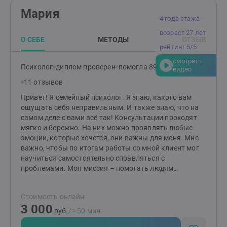
подход. Каждая история уникальна, и я строю работу,
Мария
опираясь на ваши особенности и потребности. —
4 года стажа
Безопасное пространство. Я придерживаюсь
возраст 27 лет
принципа: "Прежде всего – не навреди." Ваши чувства,
О СЕБЕ
МЕТОДЫ
ОТЗЫВ
границы и желания всегда в приоритете. — Гибкость в
рейтинг 5/5
методах. Комбинирую техники для достижения
смотреть
наилучшего результата именно для вас. Что вас
Психолог
диплом проверен
помогла 89 клиентам
видео
ждёт? Эффективные инструменты, глубокая
11 отзывов
поддержка и новый взгляд на привычные проблемы.
Вместе мы найдём ответы и сделаем вашу жизнь
Привет! Я семейный психолог. Я знаю, какого вам
легче, гармоничнее и счастливее. Готовы к первым
ощущать себя неправильным. И также знаю, что на
шагам? Создайте заявку, и мы начнём ваш путь к
самом деле с вами всё так! Консультации проходят
переменам!
мягко и бережно. На них можно проявлять любые
эмоции, которые хочется, они важны для меня. Мне
важно, чтобы по итогам работы со мной клиент мог
научиться самостоятельно справляться с
проблемами. Моя миссия – помогать людям
выстраивать здоровые и комфортные
взаимоотношения между друг другом! Если методы
Стоимость онлайн
работы вам отзываются, то буду рада видеть вас на
3 000
консультациях. Я работаю индивидуально и в паре от
руб.
/≈ 50 мин.
16 лет (с согласия родителей). НЕ работаю с: теми, кто