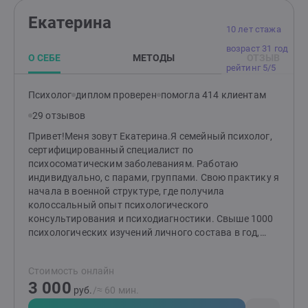
подходы, чтобы лучше понимать и помогать людям.Я
Екатерина
верю, что каждый человек имеет свою уникальную
10 лет стажа
историю, и я стремлюсь создать комфортное и
возраст 31 год
доверительное пространство для разговора и работы
О СЕБЕ
МЕТОДЫ
ОТЗЫВ
с моими клиентами.Моя цель - помочь людям
рейтинг 5/5
обрести гармонию, самопонимание и эмоциональное
благополучие.Я сопровождаю клиентов на их пути
Психолог
диплом проверен
помогла 414 клиентам
самооткрытия, роста и преодоления жизненных
29 отзывов
трудностей.
Привет!Меня зовут Екатерина.Я семейный психолог,
сертифицированный специалист по
психосоматическим заболеваниям. Работаю
индивидуально, с парами, группами. Свою практику я
начала в военной структуре, где получила
колоссальный опыт психологического
консультирования и психодиагностики. Свыше 1000
психологических изучений личного состава в год,
социометрические исследования, профессиональный
отбор и написание заключений, тренинги на
Стоимость онлайн
сплочение коллектива и командообразование,
3 000
динамическая работа с лицами, испытывающими
руб.
/≈ 60 мин.
трудности в адаптации, и много всего другого.