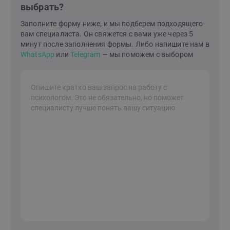
выбрать?
ценностями.Считаю, что моя задача — дать вам
необходимую поддержку и помочь стать автором
Заполните форму ниже, и мы подберем подходящего
собственной жизни. "Если бы не твоя боль, что бы ты
вам специалиста. Он свяжется с вами уже через 5
хотел/а делать со своей жизнью?"
минут после заполнения формы. Либо напишите нам в
WhatsApp
или
Telegram
— мы поможем с выбором