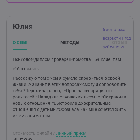
Юлия
6 лет стажа
возраст 41 год
О СЕБЕ
МЕТОДЫ
ОТЗЫВ
рейтинг 5/5
Психолог
диплом проверен
помогла 159 клиентам
16 отзывов
Расскажу о том с чем я сумела справиться в своей
жизни. А значит в этих вопросах смогу и сопроводить
тебя.*Пережила развод.*Прошла сепарацию от
родителей.*Наладила отношения в семье.*Сохранила
новые отношения.*Выстроила доверительные
отношения с детьми.*Осознала как мне хочется жить
и чем заниматься.
Стоимость онлайн
/
Личный прием