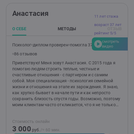
Анастасия
11 лет стажа
возраст 37 лет
О СЕБЕ
МЕТОДЫ
ОТЗЫВ
рейтинг 5/5
смотреть
Психолог
диплом проверен
помогла 370 клиентам
видео
86 отзывов
Приветствую! Меня зовут Анастасия. С 2015 года я
помогаю людям строить теплые, честные и
счастливые отношения - с партнером и с самим
собой. Моя специализация - психология семейной
жизни и отношения на этапе их зарождения. Я знаю,
как хрупко бывает в начале пути и как непросто
сохранить близость спустя годы. Возможно, поэтому
моим клиентам часто откликается, что я не только
психолог, но и жена, и мама. Жизненный опыт
помогает мне чувствовать те нюансы, о которых не
Стоимость онлайн
прочитаешь в учебниках. В своей работе опираюсь на
3 000
бережный подход, практические инструменты и
руб.
/≈ 60 мин.