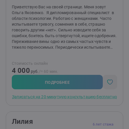
полностью избавляется от своей проблемы.
Запишитесь бесплатную на 20-минутную
Приветствую Вас на своей странице. Меня зовут
консультацию для проведения диагностики вашей
Ольга Яковенко. Я дипломированный специалист в
ситуации.Буду рада видеть вас и помочь вам решить
области психологии. Работаю с женщинами. Часто
ваш вопрос.
испытываете тревогу, сомнения в себе, страшно
говорить другим «нет». Сильно изводите себя за
ошибки, боитесь быть отвергнутой, ищите одобрения.
Переживание вины одно из самых частых чувств и
тяжело переносимых. Периодически испытываете
апатию, не понимаете кто вы и куда хотите дальше.
Страшно принимать решения, долго обдумываете их.
Стоимость онлайн
Чувствуете себя одиноко, не находите понимания со
4 000
стороны окружающих. Есть ощущение своей
руб.
/≈ 60 мин.
никчёмности и ненужности. Часто себя критикуете,
думаете о том что с вами «что-то не так».
ПОДРОБНЕЕ
Записаться на 20-минутную консультацию бесплатно
Лилия
6 лет стажа