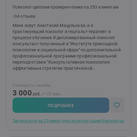
Психолог
диплом проверен
помогла 253 клиентам
34 отзыва
Меня зовут Анастасия Мацульская, и я
практикующий психолог и гештальт-терапевт в
процессе обучения.Я дипломированный психолог
консультант полученный в "Институте прикладной
психологии в социальной сфере" по дополнительной
профессиональной программе профессиональной
переподготовки "Консультативная психология:
эффективные стратегии практической
психологической помощи"Однако для меня обучение
не заканчивается после получения диплома. Я
Стоимость онлайн
постоянно стремлюсь к саморазвитию и обучению в
3 000
своей профессии. поэтому получаю образование в
руб.
/≈ 55 мин.
направлении гештальт терапии в Московском
Гештальт Институте. Моя неутолимая потребность -
ПОДРОБНЕЕ
любопытство и интерес к людям, их историям,
переживаниям и состояниям.Я нахожу огромное
Записаться на 20-минутную консультацию бесплатно
значение в познании и понимании психологических
аспектов жизни людей.Мой интерес к психологии
побуждает меня изучать новые теории, методики и