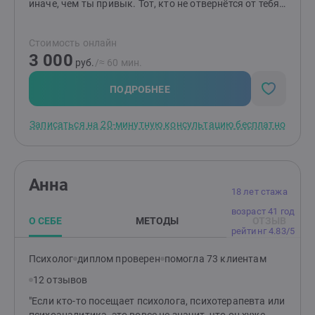
иначе, чем ты привык. Тот, кто не отвернётся от тебя
и в радости, и в горе, и в сложных чувствах. Тот, для
кого важнейшая ценность - это ты, какой ты есть
Стоимость онлайн
Человек с большой буквы "Ч". Дорогу осилит идущий.
3 000
И ты имеешь право идти. Быть может, обратившись
руб.
/≈ 60 мин.
ко мне, ты сможешь идти не так, как ты привык до
знакомства со мной.
ПОДРОБНЕЕ
Записаться на 20-минутную консультацию бесплатно
Анна
18 лет стажа
возраст 41 год
О СЕБЕ
МЕТОДЫ
ОТЗЫВ
рейтинг 4.83/5
Психолог
диплом проверен
помогла 73 клиентам
12 отзывов
"Если кто-то посещает психолога, психотерапевта или