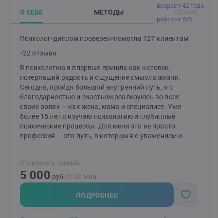
возраст 42 года
О СЕБЕ
МЕТОДЫ
ОТЗЫВ
рейтинг 5/5
Психолог
диплом проверен
помогла 127 клиентам
22 отзыва
В психологию я впервые пришла как человек,
потерявший радость и ощущение смысла жизни.
Сегодня, пройдя большой внутренний путь, я с
благодарностью и счастьем реализуюсь во всех
своих ролях — как жена, мама и специалист. Уже
более 15 лет я изучаю психологию и глубинные
психические процессы. Для меня это не просто
профессия — это путь, в котором я с уважением и
вниманием исследую человека, его внутренний мир и
потенциал к изменениям. Много лет я изучала разные
Стоимость онлайн
методы в поисках того, который действительно
5 000
работает. Сейчас я практикую в телесно-
руб.
/≈ 90 мин.
ориентированном подходе. Он мягко воздействует на
нервную систему через телесные ощущения, что
ПОДРОБНЕЕ
позволяет не просто говорить о проблеме, а бережно
и глубоко решать её, включая ресурсы самого тела.