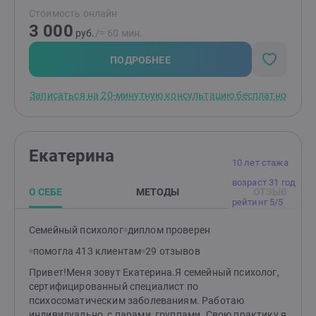
измены или потери?" и т.д.Я помогаю распутать этот
Стоимость онлайн
клубок, найти причину "негативных сценариев",
3 000
научиться понимать себя и свои состояния,
руб.
/≈ 60 мин.
выстраивать здоровые отношения с близкими
людьми и окружающими, выйти из замкнутого круга,
ПОДРОБНЕЕ
делать свою жизнь лучше и получать от нее
радость.Основные принципы моей работы -
Записаться на 20-минутную консультацию бесплатно
поддержка, понимание, принятие, осознание.
действие, результат.
Екатерина
10 лет стажа
возраст 31 год
О СЕБЕ
МЕТОДЫ
ОТЗЫВ
рейтинг 5/5
Семейный психолог
диплом проверен
помогла 413 клиентам
29 отзывов
Привет!Меня зовут Екатерина.Я семейный психолог,
сертифицированный специалист по
психосоматическим заболеваниям. Работаю
индивидуально, с парами, группами. Свою практику я