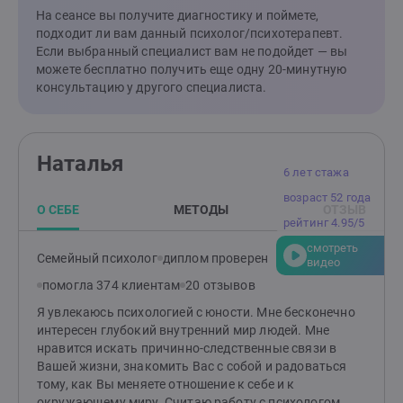
обретете стабильность и уверенность.Клиенты
На сеансе вы получите диагностику и поймете,
отмечают мою отзывчивость, бережность в работе,
подходит ли вам данный психолог/психотерапевт.
эмпатичность. Соблюдаю нормы этического кодекса,
Если выбранный специалист вам не подойдет — вы
регулярно работаю с супервизором и повышаю свои
можете бесплатно получить еще одну 20-минутную
профессиональные знания. На сессиях можно
консультацию у другого специалиста.
выражаться матерными словами, проявлять все
свои эмоции, говорить открыто и откровенно.
Наталья
6 лет стажа
возраст 52 года
О СЕБЕ
МЕТОДЫ
ОТЗЫВ
рейтинг 4.95/5
смотреть
Семейный психолог
диплом проверен
видео
помогла 374 клиентам
20 отзывов
Я увлекаюсь психологией с юности. Мне бесконечно
интересен глубокий внутренний мир людей. Мне
нравится искать причинно-следственные связи в
Вашей жизни, знакомить Вас с собой и радоваться
тому, как Вы меняете отношение к себе и к
окружающему миру. Считаю работу с психологом