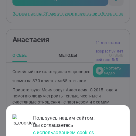
Записаться на 20-минутную консультацию бесплатно
Анастасия
11 лет стажа
возраст 37 лет
О СЕБЕ
МЕТОДЫ
ОТЗЫВ
рейтинг 5/5
смотреть
Семейный психолог
диплом проверен
видео
помогла 370 клиентам
85 отзывов
Приветствую! Меня зовут Анастасия. С 2015 года я
помогаю людям строить теплые, честные и
счастливые отношения - с партнером и с самим
собой. Моя специализация - психология семейной
жизни и отношения на этапе их зарождения. Я знаю,
Пользуясь нашим сайтом,
как хрупко бывает в начале пути и как непросто
Вы соглашаетесь
сохранить близость спустя годы. Возможно, поэтому
с использованием cookies
моим клиентам часто откликается, что я не только