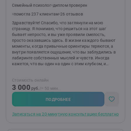
Семейный психолог
диплом проверен
помогла 237 клиентам
26 отзывов
Здравствуйте! Спасибо, что заглянули на мою
страницу. Я понимаю, что решиться на этот шаг
бывает непросто, и вы уже проявили смелость,
просто оказавшись здесь. В жизни каждого бывают
моменты, когда привычные ориентиры теряются, а
внутри появляется ощущение, что вы заблудились в
лабиринте собственных мыслей и чувств. Иногда
кажется, что вы один на один с этим клубком, и
распутать его невозможно. Я здесь, чтобы пройти
этот путь вместе с вами. Я верю, что у каждого
Стоимость онлайн
человека уже есть все ответы. Моя задача — не
3 000
давать готовые решения, а быть тем самым фонарём,
руб.
/≈ 50 мин.
который поможет осветить самые тёмные уголки
вашей души и найти ключ к собственным ресурсам.
ПОДРОБНЕЕ
Мы не будем искать виноватых или копаться в
прошлом ради самого процесса. Мы будем искать
Записаться на 20-минутную консультацию бесплатно
опору в настоящем и строить мост в будущее,
которое вы хотите для себя создать. Если вы устали
носить тяжёлый груз в одиночку, если вам нужен