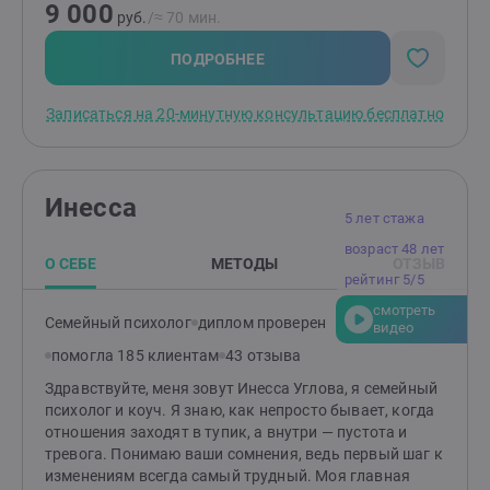
9 000
или осуждения.Быстрые результаты: Вместо
руб.
/≈ 70 мин.
затяжных разговоров, мы работаем через
проверенные техники, чтобы изменения наступали
ПОДРОБНЕЕ
максимально быстро.Если вы готовы начать путь к
изменениям, напишите. Я помогу подобрать
Записаться на 20-минутную консультацию бесплатно
подходящий метод и начать движение к жизни,
которую вы хотите
Инесса
5 лет стажа
возраст 48 лет
О СЕБЕ
МЕТОДЫ
ОТЗЫВ
рейтинг 5/5
смотреть
Семейный психолог
диплом проверен
видео
помогла 185 клиентам
43 отзыва
Здравствуйте, меня зовут Инесса Углова, я семейный
психолог и коуч. Я знаю, как непросто бывает, когда
отношения заходят в тупик, а внутри — пустота и
тревога. Понимаю ваши сомнения, ведь первый шаг к
изменениям всегда самый трудный. Моя главная