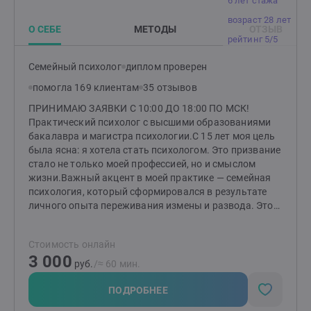
6 лет стажа
возраст 28 лет
О СЕБЕ
МЕТОДЫ
ОТЗЫВ
рейтинг 5/5
Семейный психолог
диплом проверен
помогла 169 клиентам
35 отзывов
ПРИНИМАЮ ЗАЯВКИ С 10:00 ДО 18:00 ПО МСК!
Практический психолог с высшими образованиями
бакалавра и магистра психологии.С 15 лет моя цель
была ясна: я хотела стать психологом. Это призвание
стало не только моей профессией, но и смыслом
жизни.Важный акцент в моей практике — семейная
психология, который сформировался в результате
личного опыта переживания измены и развода. Этот
непростой период научил меня многому и дал
возможность глубже понять тонкости человеческих
Стоимость онлайн
отношений, а также заглянуть в «формулу»
3 000
любви.Помимо этого, я помогаю людям справляться
руб.
/≈ 60 мин.
с посттравматическим стрессовым расстройством
(ПТСР), неопределенностью в жизни и повышенной
ПОДРОБНЕЕ
тревожностью, низкой самооценкой. Я понимаю, как