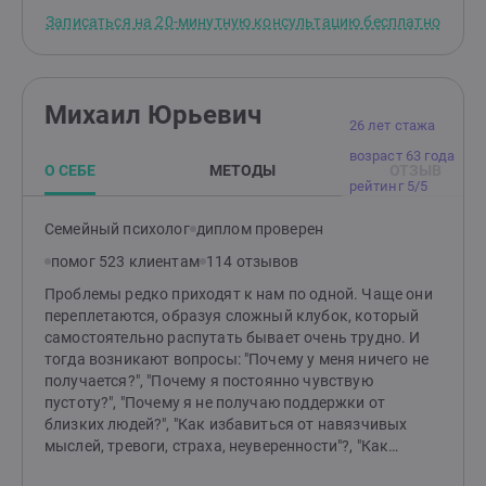
эти состояния могут влиять на качество жизни и
Записаться на 20-минутную консультацию бесплатно
отношения с окружающими. Также я работаю с
клиентами, сталкивающимися с агрессивным
поведением — как у себя, так и у близких. Вместе мы
находим способы управления эмоциями и
Михаил Юрьевич
реакциями.Сегодня я опираюсь как на накопленные
26 лет стажа
теоретические и практические знания, так и на свой
возраст 63 года
опыт, чтобы помочь людям справиться со
О СЕБЕ
МЕТОДЫ
ОТЗЫВ
сложностями в себе, в отношениях с партнером или
рейтинг 5/5
ребенком. Я знаю, как построить гармонию и счастье
в семейной жизни и в вашем внутреннем
Семейный психолог
диплом проверен
мире.Давайте сделаем это вместе!Я здесь, чтобы
помог 523 клиентам
114 отзывов
поддержать вас на вашем пути к лучшей жизни.
Проблемы редко приходят к нам по одной. Чаще они
переплетаются, образуя сложный клубок, который
самостоятельно распутать бывает очень трудно. И
тогда возникают вопросы: "Почему у меня ничего не
получается?", "Почему я постоянно чувствую
пустоту?", "Почему я не получаю поддержки от
близких людей?", "Как избавиться от навязчивых
мыслей, тревоги, страха, неуверенности"?, "Как
отпустить обиду?", "Как перестать страдать от