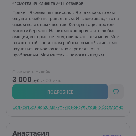
помогла 89 клиентам
11 отзывов
поддержка и новый взгляд на привычные проблемы.
Вместе мы найдём ответы и сделаем вашу жизнь
Привет! Я семейный психолог. Я знаю, какого вам
легче, гармоничнее и счастливее. Готовы к первым
ощущать себя неправильным. И также знаю, что на
шагам? Создайте заявку, и мы начнём ваш путь к
самом деле с вами всё так! Консультации проходят
переменам!
мягко и бережно. На них можно проявлять любые
эмоции, которые хочется, они важны для меня. Мне
важно, чтобы по итогам работы со мной клиент мог
научиться самостоятельно справляться с
проблемами. Моя миссия – помогать людям
выстраивать здоровые и комфортные
взаимоотношения между друг другом! Если методы
Стоимость онлайн
работы вам отзываются, то буду рада видеть вас на
3 000
консультациях. Я работаю индивидуально и в паре от
руб.
/≈ 50 мин.
16 лет (с согласия родителей). НЕ работаю с: теми, кто
не верит в психологию; теми, кого заставили прийти;
ПОДРОБНЕЕ
тяжёлыми психиатрическими диагнозами; любыми
зависимостями, кроме зависимости между
Записаться на 20-минутную консультацию бесплатно
партнёрами в отношениях.
Анастасия