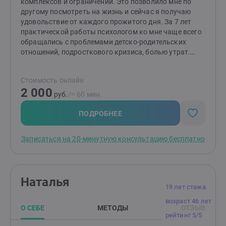
комплексов и ограничений. Это позволило мне по
другому посмотреть на жизнь и сейчас я получаю
удовольствие от каждого прожитого дня. За 7 лет
практической работы психологом ко мне чаще всего
обращались с проблемами детско-родительских
отношений, подросткового кризиса, болью утрат.
Помимо классического высшего психологического
образования ,прошла ряд курсов, тренингов. Рада
Стоимость онлайн
буду поделиться своими знаниями и быть полезной
2 000
тем, кто готов к изменениям!Чаще всего в работе
руб.
/≈ 60 мин.
использую гештальт-подход.
ПОДРОБНЕЕ
Записаться на 20-минутную консультацию бесплатно
Наталья
19 лет стажа
возраст 46 лет
О СЕБЕ
МЕТОДЫ
ОТЗЫВ
рейтинг 5/5