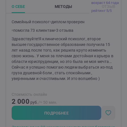
возраст 64 года
в помощи людям осознанно управлять своей
О СЕБЕ
МЕТОДЫ
ОТЗЫВ
жизнью! В результате работы со мной вы поймёте,
рейтинг 5/5
что можете влиять на свою жизненную ситуацию и
изменять её, узнаете больше о себе и своих истинных
Семейный психолог
диплом проверен
потребностях, научитесь эти потребности
помогла 73 клиентам
3 отзыва
удовлетворять, перестанете прятаться от негативных
чувств и эмоций и возьмёте их под свой контроль,
Здравствуйте!Я клинический психолог, второе
получите действенные инструменты для
высшее государственное образование получила 15
стабилизации своего эмоционального состояния в
лет назад после того, как решила круто изменить
зоне +, почувствуете Радость от простого факта
свою жизнь. У меня за плечами достойная карьера в
бытия, научитесь беспрепятственно дарить и
области юриспруденции, но это была не моя мечта…
получать любовь.
Сейчас я успешно помогаю людям выбраться из-под
груза душевной боли , стать спокойными ,
уверенными и счастливыми. И это волшебно )
Стоимость онлайн
2 000
руб.
/≈ 50 мин.
ПОДРОБНЕЕ