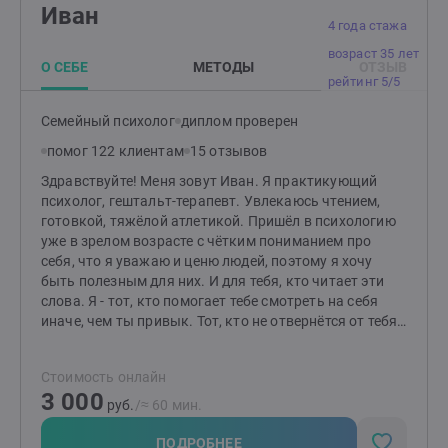
Иван
4 года стажа
возраст 35 лет
О СЕБЕ
МЕТОДЫ
ОТЗЫВ
рейтинг 5/5
Семейный психолог
диплом проверен
помог 122 клиентам
15 отзывов
Здравствуйте! Меня зовут Иван. Я практикующий
психолог, гештальт-терапевт. Увлекаюсь чтением,
готовкой, тяжёлой атлетикой. Пришёл в психологию
уже в зрелом возрасте с чётким пониманием про
себя, что я уважаю и ценю людей, поэтому я хочу
быть полезным для них. И для тебя, кто читает эти
слова. Я - тот, кто помогает тебе смотреть на себя
иначе, чем ты привык. Тот, кто не отвернётся от тебя
и в радости, и в горе, и в сложных чувствах. Тот, для
кого важнейшая ценность - это ты, какой ты есть
Стоимость онлайн
Человек с большой буквы "Ч". Дорогу осилит идущий.
3 000
И ты имеешь право идти. Быть может, обратившись
руб.
/≈ 60 мин.
ко мне, ты сможешь идти не так, как ты привык до
знакомства со мной.
ПОДРОБНЕЕ