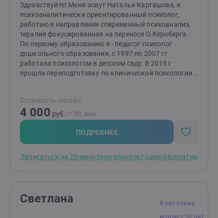
Здравствуйте! Меня зовут Наталья Карташова, я
психоаналитически ориентированный психолог,
работаю в направлении современный психоанализ,
терапия фокусированная на переносе О.Кернберга.
По первому образованию я - педагог-психолог
дошкольного образования, с 1997 по 2007 гг
работала психологом в детском саду. В 2019 г
прошла переподготовку по клинической психологии,
по семейной психологии и начала работать
индивидуально со взрослыми. Обучалась работе с
Стоимость онлайн
горем и утратой, фокусированной терапии принятия и
4 000
ответственности (FACT), эмоционально-образной
руб.
/≈ 50 мин.
терапии Н.Линде, работе с психосоматическими
симптомами в психоаналитическом направлении.
ПОДРОБНЕЕ
Продолжаю обучение современному психоанализу,
терапии, фокусированной на переносе О. Кернберга. В
Записаться на 20-минутную консультацию бесплатно
настоящий момент работаю в длительных подходах,
направленных на глубинны внутренние изменения.
Работаю индивидуально со взрослыми, а также с
парами. Регулярно прохожу интервизию, супервизию
Светлана
и личную терапию.
9 лет стажа
возраст 38 лет