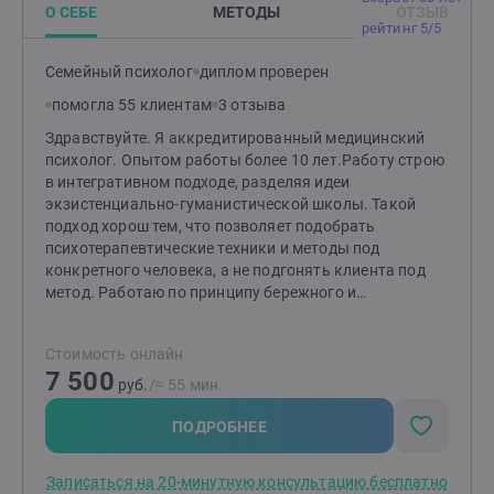
О СЕБЕ
МЕТОДЫ
ОТЗЫВ
рейтинг 5/5
Семейный психолог
диплом проверен
помогла 55 клиентам
3 отзыва
Здравствуйте. Я аккредитированный медицинский
психолог. Опытом работы более 10 лет.Работу строю
в интегративном подходе, разделяя идеи
экзистенциально-гуманистической школы. Такой
подход хорош тем, что позволяет подобрать
психотерапевтические техники и методы под
конкретного человека, а не подгонять клиента под
метод. Работаю по принципу бережного и
комфортного погружения в личностные проблемы. О
пользе одной встречи. Независимо от формата (очно
Стоимость онлайн
или онлайн) стоимость первой сессии - 7500/ 55
7 500
минут, 10тыс/85 минут. На первой сессии мы
руб.
/≈ 55 мин.
знакомимся, я объясняю формат взаимодействия
психолога и клиента. Вы рассказываете свою
ПОДРОБНЕЕ
ситуацию и сложности с которыми столкнулись, я
уточняю важные моменты и детали. Далее я даю
Записаться на 20-минутную консультацию бесплатно
рекомендации касаемо вашей ситуации независимо