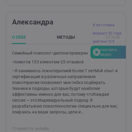
от того принимаем ли мы решение работать дальше.
Если начинаем работать, то могу на первой же сессии
дать задание на дом. Частый вопрос: «можно ли
Александра
обойтись без заданий?» Да, если не готовы или не
8 лет стажа
хотите, можем обойтись без заданий, но важно
возраст 32 года
помнить, что их выполнение ускоряет процесс
О СЕБЕ
МЕТОДЫ
ОТЗЫВ
терапии.
рейтинг 5/5
смотреть
Семейный психолог
диплом проверен
видео
помогла 133 клиентам
25 отзывов
–Я занимаюсь психотерапией более 7 летМой опыт и
сертификация в различных направлениях
психотерапии позволяют мне гибко подбирать
техники и подходы, которые будут наиболее
эффективны именно для вас, потому чтоКаждая
сессия — это:Индивидуальный подход: Я
разрабатываю психотехнологии специально для вас,
опираясь на ваши запросы, цели и
особенности.Бережное отношение: Вы можете быть
уверены, что ваш внутренний мир встретит здесь
Стоимость онлайн
только поддержку и понимание. Никакого давления