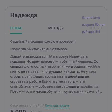
Надежда
5 лет стажа
возраст 50 лет
О СЕБЕ
МЕТОДЫ
ОТЗЫВ
рейтинг 5/5
Семейный психолог
диплом проверен
помогла 64 клиентам
5 отзывов
Давайте знакомиться! Меня зовут Надежда, я
психолог.Но прежде всего — я обычный человек. Со
своими сложностями, огорчениями и радостями.Мне
никто не выдавал инструкцию, как жить. Не учили
строить отношения, воспитывать детей или не
сгорать на работе.Всё, что у меня есть — это
опыт.Сначала — собственные решения и наработки.
Потом — сотни часов обучения, супервизии и личной
терапии.Я не пришла к вам с книгой готовых ответов.
Зато у меня есть целый чемодан инструментов и
Стоимость онлайн
/
Личный прием
специальных «линз», через которые можно
посмотреть на вашу ситуацию и найти ваши