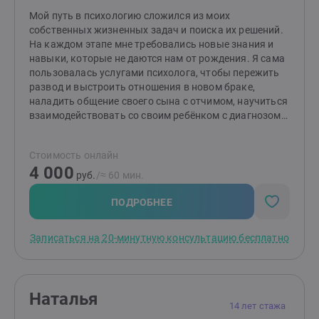
жизненных ситуаций. -Конфиденциальность и
Мой путь в психологию сложился из моих
безопасность: гарантирую полную
собственных жизненных задач и поиска их решений.
конфиденциальность и комфортную, безопасную
На каждом этапе мне требовались новые знания и
обстановку для обсуждения ваших проблем.
навыки, которые не даются нам от рождения. Я сама
пользовалась услугами психолога, чтобы пережить
развод и выстроить отношения в новом браке,
наладить общение своего сына с отчимом, научиться
взаимодействовать со своим ребёнком с диагнозом
атипичный аутизм, сохранить семью в непростой
ситуации воспитания ребёнка-инвалида, пройти
Стоимость онлайн
трудности подросткового бунта старшего сына,
4 000
сохранить способность заботиться о себе,
руб.
/≈ 60 мин.
чувствовать себя любимой дочерью, мамой и женой
и радоваться простому факту того, что я живу! Я
ПОДРОБНЕЕ
многому научилась в процессе этой работы, но
главное, что я поняла - это то, что я МОГУ менять
Записаться на 20-минутную консультацию бесплатно
свою жизнь через изменение себя!Мой путь к
психологической практике лежит через многолетний
(более 20 лет) опыт педагогической деятельности, в
результате которой мне стало очевидно, что истоки
Наталья
человеческого счастья лежат в детстве человека и
14 лет стажа
его родительской семье. Теперь я вижу свою миссию