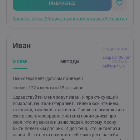
Вредные привычки и зависимости (алкоголь,
ПОДРОБНЕЕ
наркотики, игра, РПП)• Любовная зависимость•
Стресс и выгорание• Самоопределение и развитие•
Записаться на 20-минутную консультацию бесплатно
Выбор и достижение цели
Иван
4 года стажа
возраст 35 лет
О СЕБЕ
МЕТОДЫ
ОТЗЫВ
рейтинг 5/5
Психотерапевт
диплом проверен
помог 122 клиентам
15 отзывов
Здравствуйте! Меня зовут Иван. Я практикующий
психолог, гештальт-терапевт. Увлекаюсь чтением,
готовкой, тяжёлой атлетикой. Пришёл в психологию
уже в зрелом возрасте с чётким пониманием про
себя, что я уважаю и ценю людей, поэтому я хочу
быть полезным для них. И для тебя, кто читает эти
слова. Я - тот, кто помогает тебе смотреть на себя