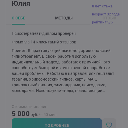
Юлия
8 лет стажа
возраст 32 года
О СЕБЕ
МЕТОДЫ
ОТЗЫВ
рейтинг 5/5
Психотерапевт
диплом проверен
помогла 14 клиентам
9 отзывов
Привет. Я практикующий психолог, эриксоновский
гипнотерапевт. В своей работе я использую
индивидуальный подход, работаю с причиной - это
способствует быстрой и качественной проработке
вашей проблемы. Работаю в направлениях гештальт
терапия, эриксоновский гипноз, карты МАК,
транзактный анализ, символдрама, психодрама,
монодрама. Использую методы, позволяющий
быстро, эффективно и бережно найти причину и
разрешить ее. В зависимости от запроса и
Стоимость онлайн
индивидуальных особенностей реализация запроса
5 000
на терапию в среднем уже на 3-5 встрече.
руб.
/≈ 50 мин.
ПОДРОБНЕЕ