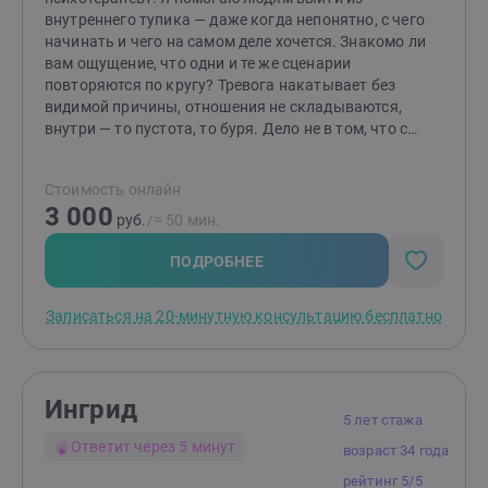
внутреннего тупика — даже когда непонятно, с чего
начинать и чего на самом деле хочется. Знакомо ли
вам ощущение, что одни и те же сценарии
повторяются по кругу? Тревога накатывает без
видимой причины, отношения не складываются,
внутри — то пустота, то буря. Дело не в том, что с
вами что-то не так. Настоящие причины часто
скрыты глубже привычных мыслей. И туда можно
Стоимость онлайн
добраться — бережно и без насилия. Мой метод —
3 000
сочетание символдрамы и КПТ. Через образы мы
руб.
/≈ 50 мин.
обходим внутреннего критика и слышим то, о чём
молчат слова. А с помощью КПТ выстраиваем
ПОДРОБНЕЕ
конкретные шаги к изменениям. Глубина плюс опора.
Чувства плюс действия. Это не про советы и не про
Записаться на 20-минутную консультацию бесплатно
«просто поговорить». Это про реальные сдвиги — в
самоощущении, в отношениях, в способности
выбирать себя. Приходите таким, какой вы есть. С
любыми чувствами и с любым «не знаю». Разберёмся
Ингрид
вместе.
5 лет стажа
Ответит через 5 минут
возраст 34 года
рейтинг 5/5