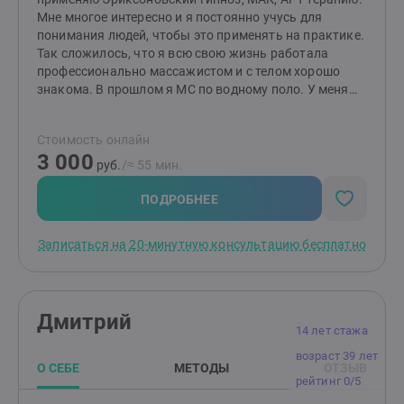
Мне многое интересно и я постоянно учусь для
понимания людей, чтобы это применять на практике.
Так сложилось, что я всю свою жизнь работала
профессионально массажистом и с телом хорошо
знакома. В прошлом я МС по водному поло. У меня
большой опыт работы с людьми и и мой жизненный
опыт помогает глубже понять человека.и теперь в
Стоимость онлайн
Психологии я применяю разные методы, которые
3 000
помогают людям по другому взглянуть на свою
руб.
/≈ 55 мин.
ситуацию и изменит жизнь к лучшему.
ПОДРОБНЕЕ
Записаться на 20-минутную консультацию бесплатно
Дмитрий
14 лет стажа
возраст 39 лет
О СЕБЕ
МЕТОДЫ
ОТЗЫВ
рейтинг 0/5