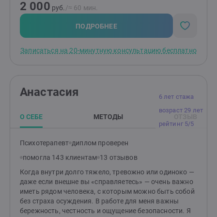
2 000
тем, кто готов к изменениям!Чаще всего в работе
руб.
/≈ 60 мин.
использую гештальт-подход.
ПОДРОБНЕЕ
Записаться на 20-минутную консультацию бесплатно
Анастасия
6 лет стажа
возраст 29 лет
О СЕБЕ
МЕТОДЫ
ОТЗЫВ
рейтинг 5/5
Психотерапевт
диплом проверен
помогла 143 клиентам
13 отзывов
Когда внутри долго тяжело, тревожно или одиноко —
даже если внешне вы «справляетесь» — очень важно
иметь рядом человека, с которым можно быть собой
без страха осуждения. В работе для меня важны
бережность, честность и ощущение безопасности. Я