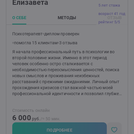
Елизавета
символдрама может их дать. Если Вы готовы и
5 лет стажа
хорошо мотивированы, я научу Вас радоваться
возраст 41 год
жизни не смотря ни на что, и накапливать ресурсы.
О СЕБЕ
МЕТОДЫ
ОТЗЫВ
Вы научитесь понимать себя и свои чувства, ведь
рейтинг 5/5
только Ваши чувства - Ваша путеводная
нить.Спасибо за внимание.
Психотерапевт
диплом проверен
помогла 15 клиентам
3 отзыва
Я начала профессиональный путь в психологии во
второй половине жизни. Именно в этот период
человек особенно остро сталкивается с
необходимостью переосмысления ценностей, поиска
новых смыслов и проживания неизбежных
расставаний с прежними ожиданиями. Личный опыт
прохождения кризисов стал важной частью моей
профессиональной идентичности и позволил глубже
понять процессы, с которыми сталкиваются мои
клиенты. Подход и методы В работе интегрирую
Стоимость онлайн
несколько направлений: Транзактный анализ.
6 000
Помогаю исследовать жизненные сценарии, осознать
руб.
/≈ 50 мин.
привычные модели поведения и коммуникации,
выявить «драйверы» и «запреты», а также
ПОДРОБНЕЕ