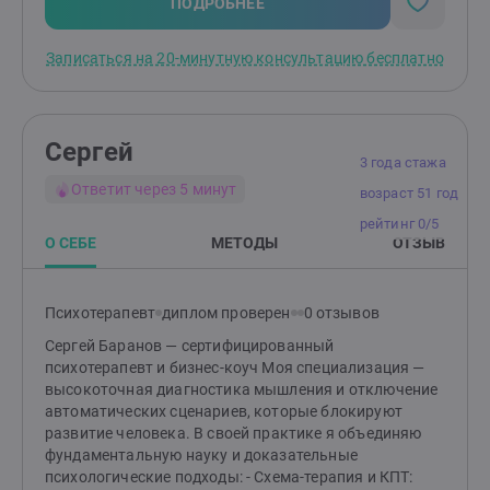
профессиональные кризисы, сложности в
ПОДРОБНЕЕ
отношениях, самооценка и самокритика, потери,
тревога. Дипломированный психолог. 1500 + часов
Записаться на 20-минутную консультацию бесплатно
повышения квалификации, 100+ часов супервизий.
Помимо частной практики работаю в фонде
"Онкологика". Психология - мой осознанный выбор,
до этого 11 лет я посвятила HR и своему бизнесу.Я
Сергей
разносторонний, увлекающийся человек. Занимаюсь
3 года стажа
спортом и уделяю время своим интересам, и просто
Ответит через 5 минут
возраст 51 год
жизни. Выбор "своего" психолога - важный шаг. Если
откликается мой подход, приглашаю на встречу. Мы
рейтинг 0/5
познакомимся, разберем, что беспокоит, рассмотрим
О СЕБЕ
МЕТОДЫ
ОТЗЫВ
варианты работы.
Психотерапевт
диплом проверен
0 отзывов
Сергей Баранов — сертифицированный
психотерапевт и бизнес-коуч Моя специализация —
высокоточная диагностика мышления и отключение
автоматических сценариев, которые блокируют
развитие человека. В своей практике я объединяю
фундаментальную науку и доказательные
психологические подходы: - Схема-терапия и КПТ: