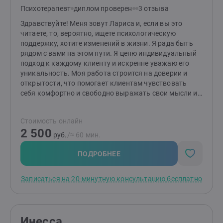
Психотерапевт
диплом проверен
3 отзыва
Здравствуйте! Меня зовут Лариса и, если вы это
читаете, то, вероятно, ищете психологическую
поддержку, хотите изменений в жизни. Я рада быть
рядом с вами на этом пути. Я ценю индивидуальный
подход к каждому клиенту и искренне уважаю его
уникальность. Моя работа строится на доверии и
открытости, что помогает клиентам чувствовать
себя комфортно и свободно выражать свои мысли и
чувства.Моя специализация - консультативная
психология в психодинамическом подходе, также я -
Стоимость онлайн
МАК-коуч и игротерапевт, поэтому в своей работе я
2 500
использую как инструмент метафорические
руб.
/≈ 60 мин.
ассоциативные карты. Психология всегда мне была
интересна, и я получила образование в сфере
ПОДРОБНЕЕ
психологии, чтобы помогать людям сводобно
говорить о своих чувствах, эмоциях, страхах и
Записаться на 20-минутную консультацию бесплатно
обрести гармонию с самим собой и окружающим
миром. На данный момент я активно изучаю
психологию эмоций и их влияние на поведение,
психологию тревоги и страха. Это помогает мне
Инесса
оказывать поддержку людям, которые испытывают