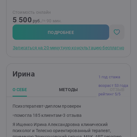
зависимостями, психосоматикой.
Стоимость онлайн
5 500
руб.
/≈ 90 мин.
ПОДРОБНЕЕ
Записаться на 20-минутную консультацию бесплатно
Ирина
1 год стажа
возраст 53 года
О СЕБЕ
МЕТОДЫ
ОТЗЫВ
рейтинг 5/5
Психотерапевт
диплом проверен
помогла 185 клиентам
3 отзыва
Я Ищенко Ирина Александровна клинический
психолог и Телесно ориентированный терапевт,
применяю Эриксоновский гипноз, МАК, АРТ терапию.