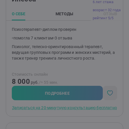
6 лет стажа
тревогу, страхи и помогать клиентам управлять
возраст 32 года
эмоциями. Буду рада видеть вас на наших
О СЕБЕ
МЕТОДЫ
ОТЗЫВ
консультациях и помочь вам достичь личной
рейтинг 5/5
гармонии и психологического благополучия. Жду
ваших сообщений для записи на сессию.
Психотерапевт
диплом проверен
помогла 7 клиентам
3 отзыва
Психолог, телесно-ориентированный терапевт,
ведущая групповых программ и женских мистерий, а
также тренер тренинга личностного роста.
Стоимость онлайн
8 000
руб.
/≈ 55 мин.
ПОДРОБНЕЕ
Записаться на 20-минутную консультацию бесплатно