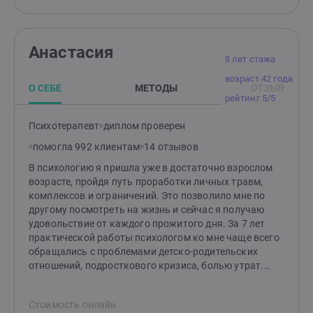
Анастасия
8 лет стажа
возраст 42 года
О СЕБЕ
МЕТОДЫ
ОТЗЫВ
рейтинг 5/5
Психотерапевт
диплом проверен
помогла 992 клиентам
14 отзывов
В психологию я пришла уже в достаточно взрослом
возрасте, пройдя путь проработки личных травм,
комплексов и ограничений. Это позволило мне по
другому посмотреть на жизнь и сейчас я получаю
удовольствие от каждого прожитого дня. За 7 лет
практической работы психологом ко мне чаще всего
обращались с проблемами детско-родительских
отношений, подросткового кризиса, болью утрат.
Помимо классического высшего психологического
образования ,прошла ряд курсов, тренингов. Рада
Стоимость онлайн
буду поделиться своими знаниями и быть полезной