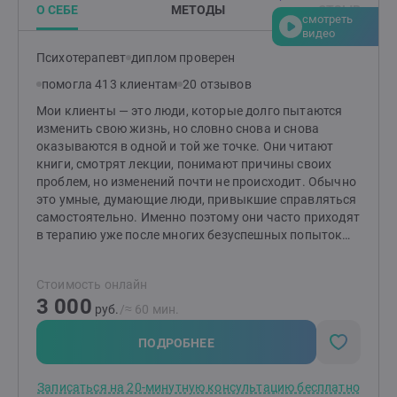
О СЕБЕ
МЕТОДЫ
ОТЗЫВ
смотреть
видео
Психотерапевт
диплом проверен
помогла 413 клиентам
20 отзывов
Мои клиенты — это люди, которые долго пытаются
изменить свою жизнь, но словно снова и снова
оказываются в одной и той же точке. Они читают
книги, смотрят лекции, понимают причины своих
проблем, но изменений почти не происходит. Обычно
это умные, думающие люди, привыкшие справляться
самостоятельно. Именно поэтому они часто приходят
в терапию уже после многих безуспешных попыток
решить проблему собственными силами. Я работаю в
подходе терапии принятия и ответственности (ACT) —
Стоимость онлайн
современном научно обоснованном направлении
3 000
психотерапии. Для меня терапия — это не
руб.
/≈ 60 мин.
бесконечные разговоры, а совместная работа с
понятной целью, планом и постепенными
ПОДРОБНЕЕ
изменениями в жизни.
Записаться на 20-минутную консультацию бесплатно