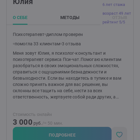
Юлия
6 лет стажа
возраст 49 лет
О СЕБЕ
МЕТОДЫ
ОТЗЫВ
рейтинг 5/5
Психотерапевт
диплом проверен
помогла 33 клиентам
3 отзыва
Меня зовут Юлия, я психолог-консультант и
психотерапевт сервиса Пси-чат.Помогаю клиентам
разобраться в своих эмоциональных сложностях,
справиться с ощущениями безнадежности и
безвыходности. Если вы находитесь в тупике и вам
сложно принять важное для вас решение, вы
склонны все тащить на себе, нести за всех
ответственность, жертвуете собой ради других, а
отношения портятся. Если вы поняли, что начитаете
страдать от стресса: ощущаете тревогу, подавленное
Стоимость онлайн
настроение, вас одолевает бессонница, чувство
3 000
пустоты по утрам - приходите, будем разбираться.С
руб.
/≈ 50 мин.
моей профессиональной помощью вы будете
исследовать свой собственный опыт, сегодняшние и
ПОДРОБНЕЕ