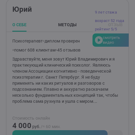
Юрий
9 лет стажа
возраст 52 года
О СЕБЕ
МЕТОДЫ
ОТЗЫВ
рейтинг 5/5
смотреть
Психотерапевт
диплом проверен
видео
помог 608 клиентам
45 отзывов
Здравствуйте, меня зовут Юрий Владимирович и я
практикующий клинический психолог. Являюсь
членом Ассоциации когнитивно - поведенческой
психотерапии г. Санкт Петербург. Я не буду
применять ни каких ритуалов и разговоров с
подсознанием. Плавно и аккуратно раскачаем
несколько фундаментальных концепций так, чтобы
проблема сама рухнула и ушла с миром.
Специализация: • Неуверенность в себе и проблемы
самооценки• Страхи и тревога• Панические атаки•
Стоимость онлайн
Нежелательное эмоциональное состояние (чувство
4 000
вины, гнева, обиды и др.)• Проблемы в общении с
руб.
/≈ 60 мин.
людьми• Семейные конфликты• Проблемы на работе•