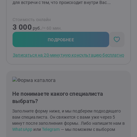
для встречи с тем, что происходит внутри Вас.
Помочь определить в чем затруднение, найти
решение. Так, чтобы в будущем справляться с ним
Стоимость онлайн
самостоятельно. С опорой на себя самого.
3 000
руб.
/≈ 60 мин.
ПОДРОБНЕЕ
Записаться на 20-минутную консультацию бесплатно
Не понимаете какого специалиста
выбрать?
Заполните форму ниже, и мы подберем подходящего
вам специалиста. Он свяжется с вами уже через 5
минут после заполнения формы. Либо напишите нам в
WhatsApp
или
Telegram
— мы поможем с выбором