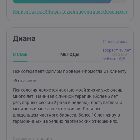
выработать новые способы взаимодействия с собой,
другими и миром. Системная семейная психотерапия.
Записаться на 20-минутную консультацию бесплатно
Рассматриваю проблемы не изолированно, а в
контексте семейных и социальных связей. Работаю
как с отдельными клиентами, так и с парами,
помогая наладить здоровые отношения, улучшить
Диана
взаимопонимание и разрешить конфликты через
11 лет стажа
изменение системных паттернов взаимодействия.
возраст 45 лет
Экзистенциальная психотерапия. Сопровождаю в
О СЕБЕ
МЕТОДЫ
ОТЗЫВ
поиске смыслов, принятии ответственности за свой
рейтинг 5/5
выбор, осознании границ и возможностей. Этот
подход особенно эффективен при работе с
Психотерапевт
диплом проверен
помогла 21 клиенту
кризисами, страхом перед будущим, ощущением
5 отзывов
пустоты или потерей ориентиров. В рамках
психотерапии я сопровождаю клиентов в решении
Психология является частью моей жизни уже очень
следующих задач: -поиск и обретение собственных
много лет. Начиная с личной терапии (более 5 лет
смыслов, в том числе в периоды экзистенциальных
регулярных сессий 2 раза в неделю), поступательно
кризисов; -преодоление жизненных кризисов и
менялось и мое качество жизни. Являюсь
адаптация к изменениям (возрастным, семейным,
владельцем частного бизнеса, более 10 лет живу в
профессиональным); -осознание и реализация
гармоничных и крепких партнерских отношениях.
истинных желаний и ценностей; -проживание и
интеграция сложных эмоциональных состояний
Стоимость онлайн
(тревоги, утраты, разочарования); -улучшение