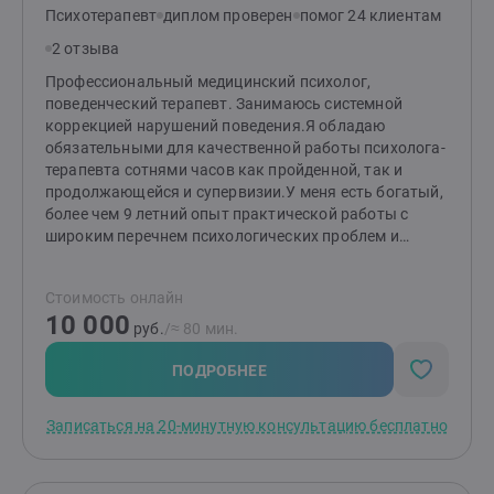
Психотерапевт
диплом проверен
помог 24 клиентам
2 отзыва
Профессиональный медицинский психолог,
поведенческий терапевт. Занимаюсь системной
коррекцией нарушений поведения.Я обладаю
обязательными для качественной работы психолога-
терапевта сотнями часов как пройденной, так и
продолжающейся и супервизии.У меня есть богатый,
более чем 9 летний опыт практической работы с
широким перечнем психологических проблем и
ситуаций. С разными категориями клиентов и
запросов, территориальным положением, включая
Стоимость онлайн
охват дальнего и ближнего зарубежья. Как в формате
10 000
частной практики, так и в сотрудничестве с
руб.
/≈ 80 мин.
организациями.Помогаюв процессе психологической
работы эффективно использовать свои внутренние
ПОДРОБНЕЕ
ресурсы для решения конкретных жизненных
задач.Осуществляюпсихологическую поддержку и
Записаться на 20-минутную консультацию бесплатно
психокоррекцию для изменения поведенческих
моделей и гармонизации связанных с ними
эмоциональных состоянийСледуюиндивидуальному