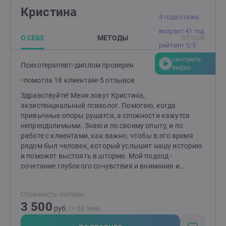
подходу к жизненным обстоятельствам клиента на
Кристина
всех этапах. Ключевые составляющие
4 года стажа
индивидуального подхода - системность, гибкость,
возраст 41 год
планирование, результат.
О СЕБЕ
МЕТОДЫ
ОТЗЫВ
рейтинг 5/5
смотреть
Психотерапевт
диплом проверен
видео
помогла 18 клиентам
5 отзывов
Здравствуйте! Меня зовут Кристина,
экзистенциальный психолог. Помогаю, когда
привычные опоры рушатся, а сложности кажутся
непреодолимыми. Знаю и по своему опыту, и по
работе с клиентами, как важно, чтобы в это время
рядом был человек, который услышит нашу историю
и поможет выстоять в шторме. Мой подход -
сочетание глубокого сочувствия и внимания и
системного взгляда. Не работаю по шаблонам и не
даю готовых советов. Каждая встреча — это живой
Стоимость онлайн
диалог, в котором мы вместе исследуем то, что важно
3 500
для Вас в русле актуального запроса. Я
руб.
/≈ 50 мин.
специализируюсь на темах: личные и