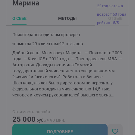
Марина
и групповой) терапии. Более 120 часов супервизий
22 года стажа
и интервизий. Есть ситуации, в которых помощь
возраст 53 года
и поддержка нужны прямо сейчас, независимо
О СЕБЕ
МЕТОДЫ
ОТЗЫВ
от праздников, даты календаря и времени суток. Моя
рейтинг 5/5
задача —помочь человеку очнуться и обнаружить
себя.Консультирую русскоязычных с разных стран
Психотерапевт
диплом проверен
в краткосрочном и пролонгированном форматах.
помогла 29 клиентам
12 отзывов
Работаю как в очном режиме, так и с видео связью
в разных мессенджерах: WhatsApp, Zoom, Skype,
Добрый день! Меня зовут Марина. — Психолог с 2003
Telegram.
года — Коуч ICF c 2011 года — Преподаватель МВА —
Автор книг Дважды окончила Томский
государственный университет по специальностям:
"физика" и "психология". Работала в бизнесе.
Шестнадцать лет была директором по персоналу
федерального холдинга численностью 14,5 тыс.
человек и коучем руководителей высшего звена
компании. Книга, которую я написала в 2012 году,
"Сказка для тех, кто остался без детства", во многом
Стоимость онлайн
автобиографическая. Психологические травмы,
25 000
полученные в детстве, привели меня в психологию и
руб.
/≈ 90 мин.
коучинг, заставили работать над собой, учиться,
изменяться, чтобы почувствовать радость бытия и
ПОДРОБНЕЕ