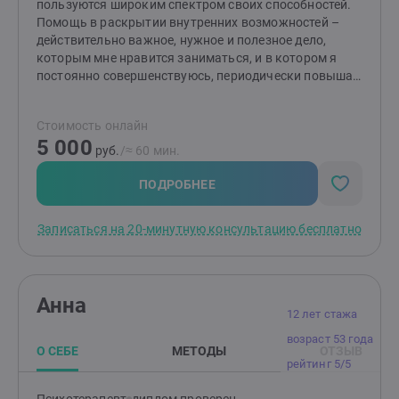
пользуются широким спектром своих способностей.
Помощь в раскрытии внутренних возможностей –
действительно важное, нужное и полезное дело,
которым мне нравится заниматься, и в котором я
постоянно совершенствуюсь, периодически повышая
квалификацию. Что вы получаете: доступность
(реализовать желаемые изменения вполне по
Стоимость онлайн
способностям каждому, кто готов к
5 000
переменам);результат (вы сами заметите перемены,
руб.
/≈ 60 мин.
если будете работать над собой);польза (вам
предоставляется не только возможность обрести
ПОДРОБНЕЕ
желаемое, но и возможность раскрыть собственный
потенциал, самореализоваться и повысить общий
Записаться на 20-минутную консультацию бесплатно
уровень своего жизненного благополучия - то есть
обрести успешную, счастливую и осмысленную
жизнь).
Анна
12 лет стажа
возраст 53 года
О СЕБЕ
МЕТОДЫ
ОТЗЫВ
рейтинг 5/5