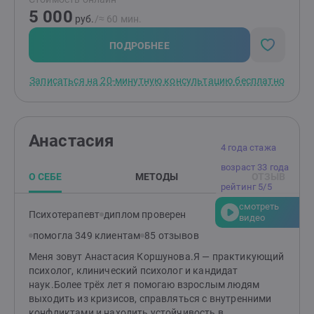
5 000
руб.
/≈ 60 мин.
ПОДРОБНЕЕ
Записаться на 20-минутную консультацию бесплатно
Анастасия
4 года стажа
возраст 33 года
О СЕБЕ
МЕТОДЫ
ОТЗЫВ
рейтинг 5/5
смотреть
Психотерапевт
диплом проверен
видео
помогла 349 клиентам
85 отзывов
Меня зовут Анастасия Коршунова.Я — практикующий
психолог, клинический психолог и кандидат
наук.Более трёх лет я помогаю взрослым людям
выходить из кризисов, справляться с внутренними
конфликтами и находить устойчивость в