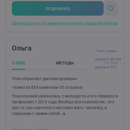
он приобретает надежную опору, которую никто не
сможет отнять - эта опора он сам.
ПОДРОБНЕЕ
Записаться на 20-минутную консультацию бесплатно
Ольга
7 лет стажа
возраст 40 лет
О СЕБЕ
МЕТОДЫ
ОТЗЫВ
рейтинг 5/5
Психотерапевт
диплом проверен
помогла 854 клиентам
35 отзывов
Психологией увлекалась с молодости и это перешло в
профессию с 2013 года.Вообще вся психология - это
про то, как научится счастливо жить человеку, в
гармонии с самим собой. ☀️
Стоимость онлайн