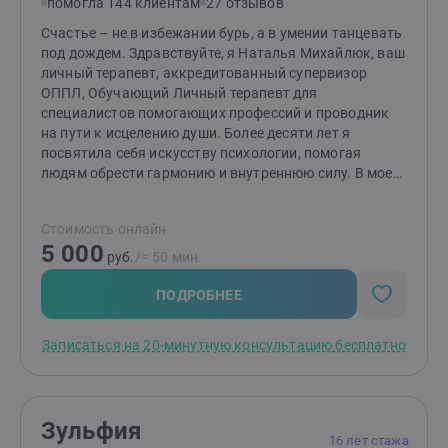
помогла 144 клиентам
27 отзывов
Счастье – не в избежании бурь, а в умении танцевать
под дождем. Здравствуйте, я Наталья Михайлюк, ваш
личный терапевт, аккредитованный супервизор
ОППЛ, Обучающий Личный терапевт для
специалистов помогающих профессий и проводник
на пути к исцелению души. Более десяти лет я
посвятила себя искусству психологии, помогая
людям обрести гармонию и внутреннюю силу. В моем
кабинете вы найдете понимание и поддержку, если
вас преследуют тени детских травм, сковывает
Стоимость онлайн
тревога или гнев, мучают ограничивающие
5 000
убеждения, терзают панические атаки и навязчивые
руб.
/≈ 50 мин.
мысли, или же вы оказались в плену обсессивно-
компульсивного расстройства (ОКР) и созависимых
ПОДРОБНЕЕ
отношений. Я также протягиваю руку помощи
семьям, столкнувшимся с горькой реальностью
Записаться на 20-минутную консультацию бесплатно
зависимости у близких. Я обучаю техникам,
позволяющим сохранять хладнокровие и принимать
мудрые решения даже в самые бурные моменты
жизни. В результате нашей совместной работы вы
Зульфия
обретете власть над своими эмоциями, научитесь
16 лет стажа