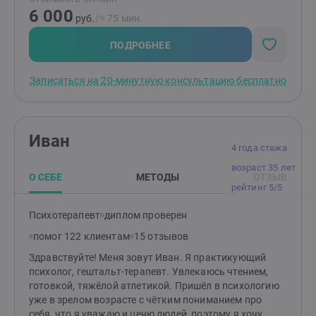
6 000
руб.
/≈ 75 мин.
ПОДРОБНЕЕ
Записаться на 20-минутную консультацию бесплатно
Иван
4 года стажа
возраст 35 лет
О СЕБЕ
МЕТОДЫ
ОТЗЫВ
рейтинг 5/5
Психотерапевт
диплом проверен
помог 122 клиентам
15 отзывов
Здравствуйте! Меня зовут Иван. Я практикующий
психолог, гештальт-терапевт. Увлекаюсь чтением,
готовкой, тяжёлой атлетикой. Пришёл в психологию
уже в зрелом возрасте с чётким пониманием про
себя, что я уважаю и ценю людей, поэтому я хочу