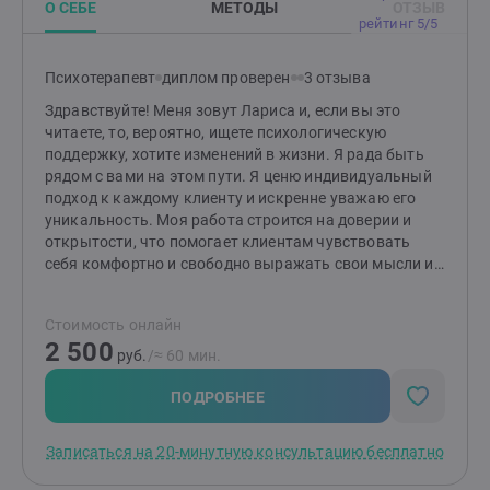
О СЕБЕ
МЕТОДЫ
ОТЗЫВ
рейтинг 5/5
Психотерапевт
диплом проверен
3 отзыва
Здравствуйте! Меня зовут Лариса и, если вы это
читаете, то, вероятно, ищете психологическую
поддержку, хотите изменений в жизни. Я рада быть
рядом с вами на этом пути. Я ценю индивидуальный
подход к каждому клиенту и искренне уважаю его
уникальность. Моя работа строится на доверии и
открытости, что помогает клиентам чувствовать
себя комфортно и свободно выражать свои мысли и
чувства.Моя специализация - консультативная
психология в психодинамическом подходе, также я -
Стоимость онлайн
МАК-коуч и игротерапевт, поэтому в своей работе я
2 500
использую как инструмент метафорические
руб.
/≈ 60 мин.
ассоциативные карты. Психология всегда мне была
интересна, и я получила образование в сфере
ПОДРОБНЕЕ
психологии, чтобы помогать людям сводобно
говорить о своих чувствах, эмоциях, страхах и
Записаться на 20-минутную консультацию бесплатно
обрести гармонию с самим собой и окружающим
миром. На данный момент я активно изучаю