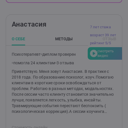
Анастасия
7 лет стажа
возраст 39 лет
О СЕБЕ
МЕТОДЫ
ОТЗЫВ
рейтинг 5/5
смотреть
Психотерапевт
диплом проверен
видео
помогла 24 клиентам
3 отзыва
Приветствую. Меня зовут Анастасия. В практике с
2018 года. По образованию психолог, коуч.Помогаю
клиентам в короткие сроки освобождаться от
проблем. Работаю в разных методах, модальностях.
После сессии часто клиенту становится значительно
лучше, появляется легкость, улыбка, инсайты.
Травмирующие события перестают беспокоить (
психологическая коррекция).А сессии коучинга
создают четкую серию шагов к желаемой цели (
коучинг).
Стоимость онлайн