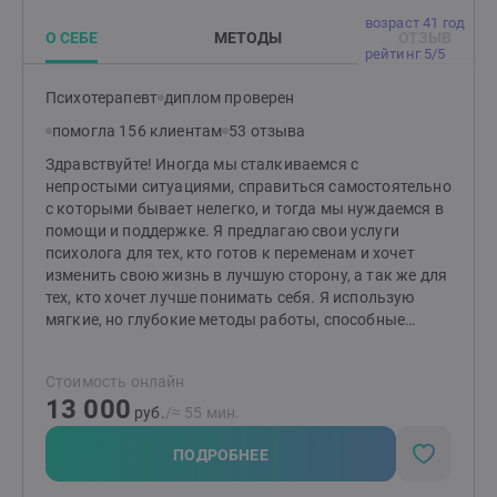
делать осознанный выбор, опираясь на
возраст 41 год
непоколебимую веру в собственную ценность. В
О СЕБЕ
МЕТОДЫ
ОТЗЫВ
своей частной практике я сочетаю мудрость
рейтинг 5/5
гештальт-подхода, эффективность когнитивно-
поведенческой терапии (КПТ) для работы с
Психотерапевт
диплом проверен
неврозами, глубину трансактного анализа и
помогла 156 клиентам
53 отзыва
целительную силу эриксоновского гипноза. Мой
профессиональный путь отмечен следующими
Здравствуйте! Иногда мы сталкиваемся с
ступенями: Первый Университет В.В.Макарова -
непростыми ситуациями, справиться самостоятельно
аккредитованный обучающий личный
с которыми бывает нелегко, и тогда мы нуждаемся в
терапевтАккредитованный Супервизор групп в
помощи и поддержке. Я предлагаю свои услуги
четырех частной парадигмеАккредитованный
психолога для тех, кто готов к переменам и хочет
индивидуальный супервизор по стандартам
изменить свою жизнь в лучшую сторону, а так же для
ОППЛСупервизор- Наставник по стандартам
тех, кто хочет лучше понимать себя. Я использую
ОППЛТеологическая семинария Livets Ord, Швеция –
мягкие, но глубокие методы работы, способные
Семейное консультирование (2011 г.)Международная
изменить ваше состояние уже с первой встреч! Я буду
Академия коучинга ICU (2018 г.)Московский институт
рада помочь вам!
Стоимость онлайн
Психоанализа – Гештальт-терапия (2020
13 000
г.)Московский институт психоанализа Бакалавр
руб.
/≈ 55 мин.
(2025 г.)Университет Практической Психологии (2021
г.) – Синтон-подход, Трансактный
ПОДРОБНЕЕ
аналитик.Международная Академия Психологии
Владимира Виноградова – Специалист по