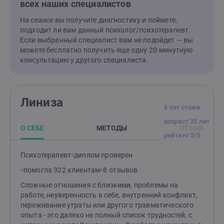
всех наших специалистов
про «исправить себя», а про возможность лучше
понять себя, выстроить более устойчивую опору
На сеансе вы получите диагностику и поймете,
внутри и начать жить немного свободнее и
подходит ли вам данный психолог/психотерапевт.
спокойнее. Если вам важно не просто «выдерживать»
Если выбранный специалист вам не подойдет — вы
жизнь, а начать чувствовать себя в ней более
можете бесплатно получить еще одну 20-минутную
свободно, устойчиво и по-настоящему живо — то я
консультацию у другого специалиста.
буду рада помочь вам пройти этот путь бережно и с
опорой на ваши реальные потребности. Хорошая
терапия меняет не только состояние, но и качество
жизни, отношений и контакта с собой.
Линиза
6 лет стажа
возраст 35 лет
О СЕБЕ
МЕТОДЫ
ОТЗЫВ
рейтинг 5/5
Психотерапевт
диплом проверен
помогла 322 клиентам
8 отзывов
Сложные отношения с близкими, проблемы на
работе, неуверенность в себе, внутренний конфликт,
переживание утраты или другого травматического
опыта - это далеко не полный список трудностей, с