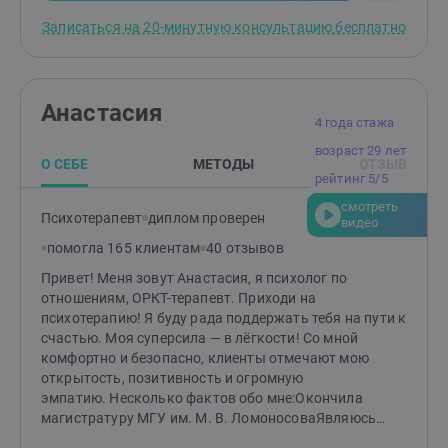
консультацию для определения целей и разработки
Записаться на 20-минутную консультацию бесплатно
индивидуального плана работы.
Анастасия
4 года стажа
возраст 29 лет
О СЕБЕ
МЕТОДЫ
ОТЗЫВ
рейтинг 5/5
смотреть
Психотерапевт
диплом проверен
видео
помогла 165 клиентам
40 отзывов
Привет! Меня зовут Анастасия, я психолог по
отношениям, ОРКТ-терапевт. Приходи на
психотерапию! Я буду рада поддержать тебя на пути к
счастью. Моя суперсила — в лёгкости! Со мной
комфортно и безопасно, клиенты отмечают мою
открытость, позитивность и огромную
эмпатию. Несколько фактов обо мне:Окончила
магистратуру МГУ им. М. В. ЛомоносоваЯвляюсь
членом Ассоциации коучинга ICI (International