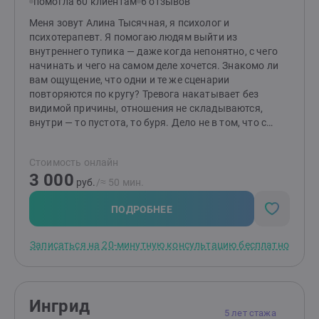
помогла 60 клиентам
6 отзывов
Меня зовут Алина Тысячная, я психолог и
психотерапевт. Я помогаю людям выйти из
внутреннего тупика — даже когда непонятно, с чего
начинать и чего на самом деле хочется. Знакомо ли
вам ощущение, что одни и те же сценарии
повторяются по кругу? Тревога накатывает без
видимой причины, отношения не складываются,
внутри — то пустота, то буря. Дело не в том, что с
вами что-то не так. Настоящие причины часто
скрыты глубже привычных мыслей. И туда можно
Стоимость онлайн
добраться — бережно и без насилия. Мой метод —
3 000
сочетание символдрамы и КПТ. Через образы мы
руб.
/≈ 50 мин.
обходим внутреннего критика и слышим то, о чём
молчат слова. А с помощью КПТ выстраиваем
ПОДРОБНЕЕ
конкретные шаги к изменениям. Глубина плюс опора.
Чувства плюс действия. Это не про советы и не про
Записаться на 20-минутную консультацию бесплатно
«просто поговорить». Это про реальные сдвиги — в
самоощущении, в отношениях, в способности
выбирать себя. Приходите таким, какой вы есть. С
любыми чувствами и с любым «не знаю». Разберёмся
Ингрид
вместе.
5 лет стажа