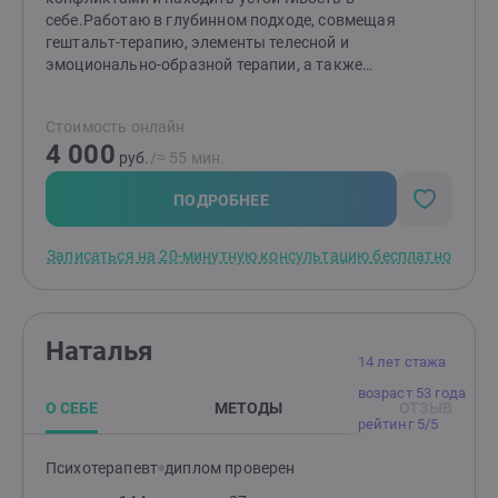
себе.Работаю в глубинном подходе, совмещая
гештальт-терапию, элементы телесной и
эмоционально-образной терапии, а также
клинический взгляд на личность.В терапии я
внимательна к контексту жизни клиента, к тому, что
Стоимость онлайн
скрыто за симптомами и привычными реакциями. В
4 000
центре моего внимания — не «что не так», а как
руб.
/≈ 55 мин.
именно человек научился жить, чтобы выжить, и как
теперь можно жить по-другому — в контакте с собой.
ПОДРОБНЕЕ
Записаться на 20-минутную консультацию бесплатно
Наталья
14 лет стажа
возраст 53 года
О СЕБЕ
МЕТОДЫ
ОТЗЫВ
рейтинг 5/5
Психотерапевт
диплом проверен