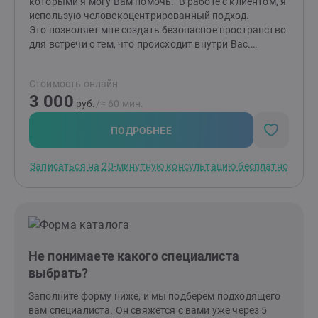
которыми я могу Вам помочь. В работе с клиентом, я
использую человекоцентрированный подход.
Это позволяет мне создать безопасное пространство
для встречи с тем, что происходит внутри Вас.
Помочь определить в чем затруднение, найти
решение. Так, чтобы в будущем справляться с ним
Стоимость онлайн
самостоятельно. С опорой на себя самого.
3 000
руб.
/≈ 60 мин.
ПОДРОБНЕЕ
Записаться на 20-минутную консультацию бесплатно
Не понимаете какого специалиста
выбрать?
Заполните форму ниже, и мы подберем подходящего
вам специалиста. Он свяжется с вами уже через 5