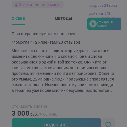
Ответит через 5 минут
возраст 34 года
рейтинг 5/5
О СЕБЕ
МЕТОДЫ
ОТЗЫВ
смотреть
видео
Психотерапевт
диплом проверен
помогла 412 клиентам
20 отзывов
Мои клиенты — это люди, которые долго пытаются
изменить свою жизнь, но словно снова и снова
оказываются в одной и той же точке. Они читают
книги, смотрят лекции, понимают причины своих
проблем, но изменений почти не происходит. Обычно
это умные, думающие люди, привыкшие справляться
самостоятельно. Именно поэтому они часто приходят
в терапию уже после многих безуспешных попыток
решить проблему собственными силами. Я работаю в
подходе терапии принятия и ответственности (ACT) —
Стоимость онлайн
современном научно обоснованном направлении
3 000
психотерапии. Для меня терапия — это не
руб.
/≈ 60 мин.
бесконечные разговоры, а совместная работа с
понятной целью, планом и постепенными
ПОДРОБНЕЕ