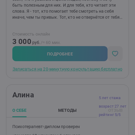
быть полезным для них. И для тебя, кто читает эти
слова. Я - тот, кто помогает тебе смотреть на себя
иначе, чем ты привык. Тот, кто не отвернётся от тебя
и в радости, и в горе, и в сложных чувствах. Тот, для
кого важнейшая ценность - это ты, какой ты есть
Стоимость онлайн
Человек с большой буквы "Ч". Дорогу осилит идущий.
3 000
И ты имеешь право идти. Быть может, обратившись
руб.
/≈ 60 мин.
ко мне, ты сможешь идти не так, как ты привык до
знакомства со мной.
ПОДРОБНЕЕ
Записаться на 20-минутную консультацию бесплатно
Алина
5 лет стажа
возраст 27 лет
О СЕБЕ
МЕТОДЫ
ОТЗЫВ
рейтинг 5/5
Психотерапевт
диплом проверен