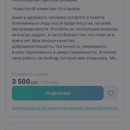
Психотерапевт
диплом проверен
помогла 68 клиентам
14 отзывов
Даже у здорового человека остаются в памяти
болезненные следы после предательства, насилия,
несправедливости. И ответы на эти больные вопросы
не всегда радуют. А часто бывает так, что ответов и
вовсе нет.Мои личные качества
доброжелательность, тактичность, уверенность
в себе, терпеливость и целеустремленность. Я люблю
свою работу за свободу, которая мне открылась. Мой
график гибкий и он меняется в зависимости
от запросов клиентов. Это позволяет мне находить
Стоимость онлайн
время, как для экстренной психологической помощи
3 500
клиенту, так и для себя.Я закончила ВЭГУ.
руб.
/≈ 60 мин.
Специальность: Психолог. Квалификация: Психолог,
преподаватель психологии. Обучалась в МГИ,
ПОДРОБНЕЕ
дополнительная специализация — гешталь терапевт.
Стаж работы с клиентами — 12 лет. 4 года
Записаться на 20-минутную консультацию бесплатно
проработала в школе педагогом психологом.
За время своей работы я провела более 7000
индивидуальных и семейных консультаций. Прошла
более 700 часов личной (индивидуальной