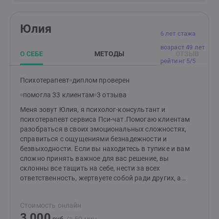
Юлия
6 лет стажа
возраст 49 лет
О СЕБЕ
МЕТОДЫ
ОТЗЫВ
рейтинг 5/5
Психотерапевт
диплом проверен
помогла 33 клиентам
3 отзыва
Меня зовут Юлия, я психолог-консультант и
психотерапевт сервиса Пси-чат.Помогаю клиентам
разобраться в своих эмоциональных сложностях,
справиться с ощущениями безнадежности и
безвыходности. Если вы находитесь в тупике и вам
сложно принять важное для вас решение, вы
склонны все тащить на себе, нести за всех
ответственность, жертвуете собой ради других, а
отношения портятся. Если вы поняли, что начитаете
страдать от стресса: ощущаете тревогу, подавленное
Стоимость онлайн
настроение, вас одолевает бессонница, чувство
3 000
пустоты по утрам - приходите, будем разбираться.С