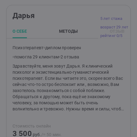
психологию эмоций и их влияние на поведение,
психологию тревоги и страха. Это помогает мне
Дарья
оказывать поддержку людям, которые испытывают
5 лет стажа
тревогу, страхи и помогать клиентам управлять
возраст 29 лет
эмоциями. Буду рада видеть вас на наших
О СЕБЕ
МЕТОДЫ
ОТЗЫВ
консультациях и помочь вам достичь личной
рейтинг 0/5
гармонии и психологического благополучия. Жду
ваших сообщений для записи на сессию.
Психотерапевт
диплом проверен
помогла 29 клиентам
2 отзыва
Здравствуйте, меня зовут Дарья. Я клинический
психолог и экзистенциально-гуманистический
психотерапевт. Если вы читаете это, скорее всего Вас
сейчас что-то остро беспокоит или , возможно, Вам
захотелось познакомиться с собой поближе.
Обращаться к другому, пока ещё не знакомому
человеку, за помощью может быть очень
волнительно и тревожно. Нужны время и силы, чтобы
на это решиться. Но это важный шаг на пути к
понимаю и осознанию себя, своих чувств и желаний,
Стоимость онлайн
ограничений и возможностей. Когда человек лучше
3 500
понимает себя и начинает жить учитывая это знание,
руб.
/≈ 50 мин.