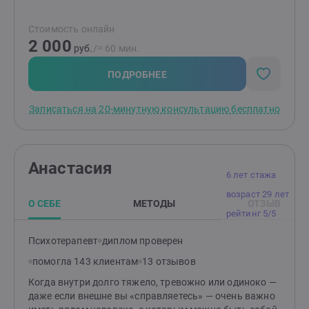
Помимо классического высшего психологического
образования ,прошла ряд курсов, тренингов. Рада
Стоимость онлайн
буду поделиться своими знаниями и быть полезной
2 000
тем, кто готов к изменениям!Чаще всего в работе
руб.
/≈ 60 мин.
использую гештальт-подход.
ПОДРОБНЕЕ
Записаться на 20-минутную консультацию бесплатно
Анастасия
6 лет стажа
возраст 29 лет
О СЕБЕ
МЕТОДЫ
ОТЗЫВ
рейтинг 5/5
Психотерапевт
диплом проверен
помогла 143 клиентам
13 отзывов
Когда внутри долго тяжело, тревожно или одиноко —
даже если внешне вы «справляетесь» — очень важно