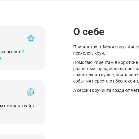
О себе
Приветствую. Меня зовут Анаст
 на основе
3
психолог, коуч.
в
Помогаю клиентам в короткие 
разных методах, модальностях.
значительно лучше, появляетс
события перестают беспокоить
А сессии коучинга создают чет
м помог на сайте