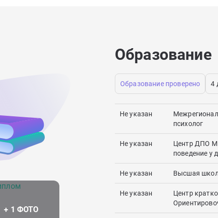
Образование
Образование проверено
4
Не указан
Межрегиональ
психолог
Не указан
Центр ДПО М
поведение у 
Не указан
Высшая школа
Не указан
Центр кратко
Ориентировоч