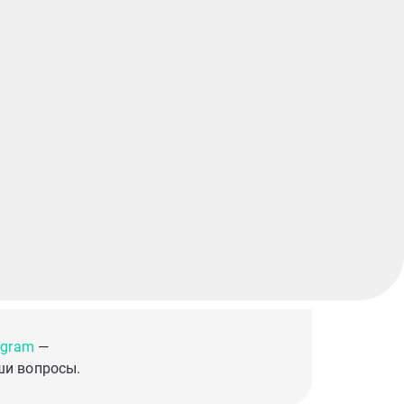
egram
—
ши вопросы.