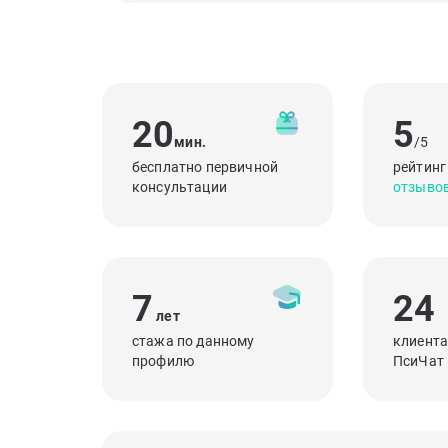
20
5
мин.
/5
бесплатно первичной
рейтинг
консультации
отзыво
7
24
лет
стажа по данному
клиента
профилю
ПсиЧат