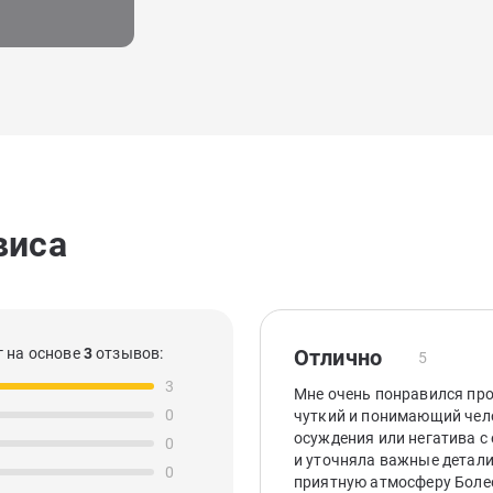
виса
 на основе
3
отзывов:
Отлично
5
3
Мне очень понравился про
0
чуткий и понимающий чело
осуждения или негатива с
0
и уточняла важные детали
0
приятную атмосферу Более