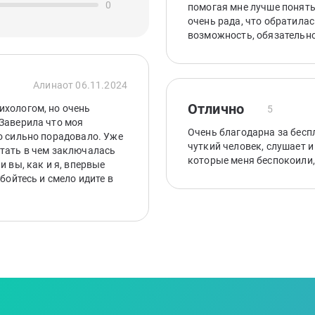
0
помогая мне лучше понять
очень рада, что обратилас
возможность, обязательно
Алина
от 06.11.2024
Отлично
ихологом, но очень
5
 Заверила что моя
Очень благодарна за бесп
о сильно порадовало. Уже
чуткий человек, слушает и
отать в чем заключалась
которые меня беспокоили,
и вы, как и я, впервые
бойтесь и смело идите в