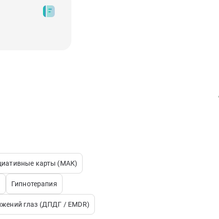
циативные карты (МАК)
)
Гипнотерапия
ижений глаз (ДПДГ / EMDR)