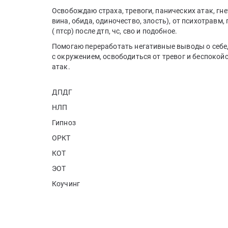
Освобождаю страха, тревоги, панических атак, г
вина, обида, одиночество, злость), от психотравм
( птср) после дтп, чс, сво и подобное.
Помогаю переработать негативные выводы о себе,
с окружением, освободиться от тревог и беспокой
атак.
ДПДГ
НЛП
Гипноз
ОРКТ
КОТ
ЭОТ
Коучинг