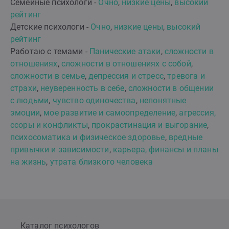
Семейные психологи -
Очно
,
низкие цены
,
высокий
рейтинг
Детские психологи -
Очно
,
низкие цены
,
высокий
рейтинг
Работаю с темами -
Панические атаки
,
сложности в
отношениях
,
сложности в отношениях с собой
,
сложности в семье
,
депрессия и стресс
,
тревога и
страхи
,
неуверенность в себе
,
сложности в общении
с людьми
,
чувство одиночества
,
непонятные
эмоции
,
мое развитие и самоопределение
,
агрессия,
ссоры и конфликты
,
прокрастинация и выгорание
,
психосоматика и физическое здоровье
,
вредные
привычки и зависимости
,
карьера, финансы и планы
на жизнь
,
утрата близкого человека
Каталог психологов