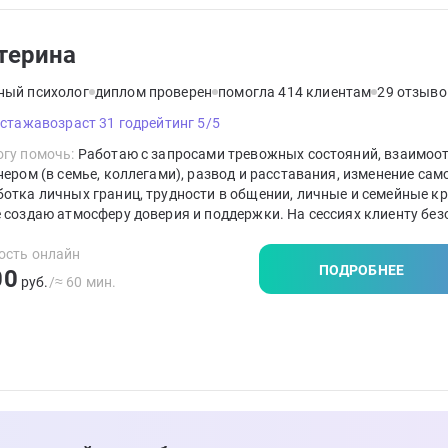
терина
ный психолог
диплом проверен
помогла 414 клиентам
29 отзыво
 стажа
возраст 31 год
рейтинг 5/5
гу помочь:
Работаю с запросами тревожных состояний, взаимоо
нером (в семье, коллегами), развод и расставания, изменение сам
отка личных границ, трудности в общении, личные и семейные кр
 создаю атмосферу доверия и поддержки. На сессиях клиенту без
тно, спокойно. В ходе терапии применяю дыхательные техники,
ационные упражнения, телесно-ориентированные практики, арт-
ость онлайн
ПОДРОБНЕЕ
00
евтические упражнения.
руб.
/≈ 60 мин.