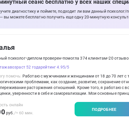
минутный сеанс бесплатно у всех наших специ
лучите диагностику и поймете, подходит ли вам данный психолог/
 — вы можете бесплатно получить еще одну 20-минутную консульт
алья
ный психолог
диплом проверен
помогла 374 клиентам
20 отзыво
стажа
возраст 52 года
рейтинг 4.95/5
гу помочь:
Работаю с мужчинами и женщинами от 18 до 70 лет с 
огическими проблемами, как создание, развитие, сохранение отн
переживание расторжения отношений. Кроме того, я работаю с 
енки, уверенности в себе и самореализации. Мои основные прин
- сотрудничество с человеком, безусловное уважение к его лично
 к его потенциалу, способствование его раскрытию.
ость онлайн
ПОДРОБНЕЕ
00
руб.
/≈ 60 мин.