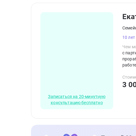
Ека
Семей
10 лет
Чем мо
с парт
прораб
работе
комфор
релакс
Стоим
3 0
терап
Записаться на 20-минутную
консультацию бесплатно