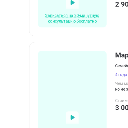
2 9
принци
Записаться на 20-минутную
консультацию бесплатно
Ма
Семей
4 года
Чем мо
но не 
Стоим
3 0