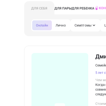
КОН
ДЛЯ СЕБЯ
ДЛЯ ПАРЫ
ДЛЯ РЕБЕНКА
Онлайн
Лично
Симптомы
Дм
Семей
5 лет 
Чем мо
Когда 
совме
следую
квалиф
терапи
Стоим