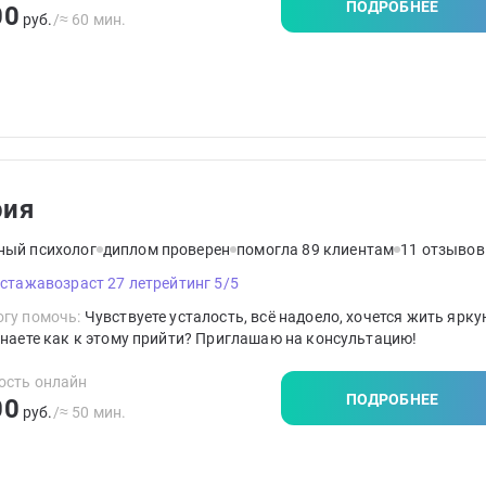
ПОДРОБНЕЕ
00
пу: "Прежде всего - не навреди".
руб.
/≈ 60 мин.
рия
ный психолог
диплом проверен
помогла 89 клиентам
11 отзывов
 стажа
возраст 27 лет
рейтинг 5/5
гу помочь:
Чувствуете усталость, всё надоело, хочется жить ярку
знаете как к этому прийти? Приглашаю на консультацию!
ость онлайн
ПОДРОБНЕЕ
00
руб.
/≈ 50 мин.