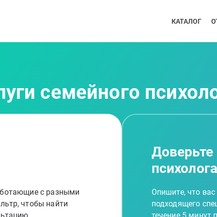
КАТАЛОГ
О
луги семейного психоло
Доверьте
психолог
работающие с разными
Опишите, что вас
льтр, чтобы найти
подходящего спец
льтацию
течение 5 минут