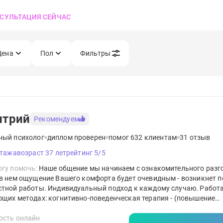
СУЛЬТАЦИЯ СЕЙЧАС
Цена
Пол
Фильтры
итрий
Рекомендуем
ный психолог
диплом проверен
помог 632 клиентам
31 отзыв
стажа
возраст 37 лет
рейтинг 5/5
гу помочь:
Наше общение мы начинаем с ознакомительного разг
в нем ощущение Вашего комфорта будет очевидным - возникнет п
стной работы. Индивидуальный подход к каждому случаю. Работ
щих методах: когнитивно-поведенческая терапия - (повышение
икации в методе КПТ более 500 часов ), гештальт - терапия, семе
я, коучинг. Работа всегда с учётом особенностей клиента. Руков
ость онлайн