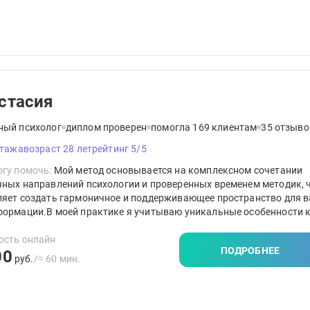
стасия
ный психолог
диплом проверен
помогла 169 клиентам
35 отзыво
стажа
возраст 28 лет
рейтинг 5/5
гу помочь:
Мой метод основывается на комплексном сочетании
чных направлений психологии и проверенных временем методик, 
ляет создать гармоничное и поддерживающее пространство для 
формации.В моей практике я учитываю уникальные особенности 
а. Я стараюсь создать индивидуальный подход к решению ваших 
ость онлайн
ПОДРОБНЕЕ
00
руб.
/≈ 60 мин.