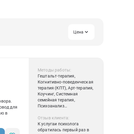
Цена
Методы работы:
Гештальт-терапия,
Когнитивно-поведенческая
терапия (КПТ), Арт-терапия,
Коучинг, Системная
семейная терапия,
овора.
Психоанализ
овод для
(классический)
аю в
Отзыв клиента:
К услугаи психолога
йная
обратилась первый раз в
одствуюсь