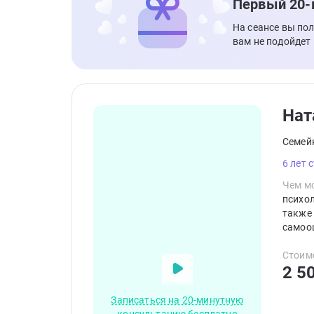
Первый 20-
На сеансе вы по
вам не подойдет
Нат
Семей
6 лет 
Чем мо
психол
также 
самооц
работе
любовь
Стоим
2 5
Записаться на 20-минутную