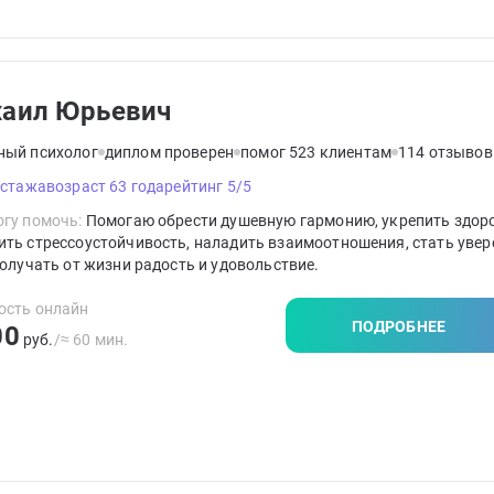
аил Юрьевич
ный психолог
диплом проверен
помог 523 клиентам
114 отзывов
 стажа
возраст 63 года
рейтинг 5/5
гу помочь:
Помогаю обрести душевную гармонию, укрепить здоро
ть стрессоустойчивость, наладить взаимоотношения, стать увер
получать от жизни радость и удовольствие.
ость онлайн
ПОДРОБНЕЕ
00
руб.
/≈ 60 мин.