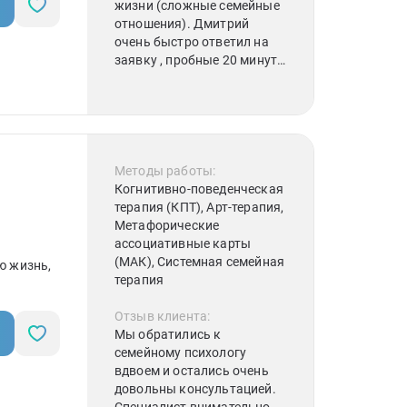
жизни (сложные семейные
отношения). Дмитрий
очень быстро ответил на
заявку , пробные 20 минут
понравились и в тот же
день была назначена
пераая сессия. Дмитрий
внимательно выслушивает
и может объяснить
действия человека (почему
Методы работы:
он повëл себя так в какой-
Когнитивно-поведенческая
то ситуации). Во время
терапия (КПТ), Арт-терапия,
общения он " подсвечивает"
Метафорические
такие моменты, когда всё
ассоциативные карты
встаёт на свои места. В
(МАК), Системная семейная
ю жизнь,
результаье я начала
терапия
смотреть на слова и
действия мужа под другим
Отзыв клиента:
углом (лучше понимать его
Мы обратились к
что ли). Это существенно
семейному психологу
повлияло на наши
вдвоем и остались очень
отношения с лучшей
довольны консультацией.
стороны. Работой