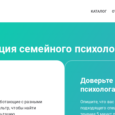
КАТАЛОГ
О
ция семейного психол
Доверьте
психолог
работающие с разными
Опишите, что вас
льтр, чтобы найти
подходящего спец
льтацию
течение 5 минут