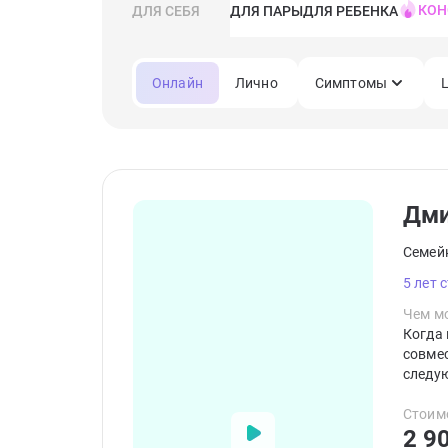
КОН
ДЛЯ СЕБЯ
ДЛЯ ПАРЫ
ДЛЯ РЕБЕНКА
Онлайн
Лично
Симптомы
Дм
Семей
5 лет 
Чем мо
Когда 
совме
следую
квалиф
терапи
Стоим
2 9
принци