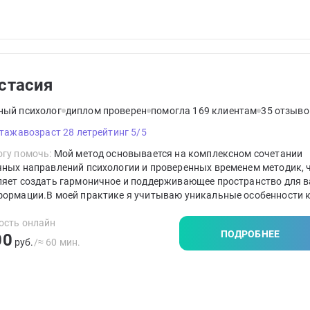
стасия
ный психолог
диплом проверен
помогла 169 клиентам
35 отзыво
стажа
возраст 28 лет
рейтинг 5/5
гу помочь:
Мой метод основывается на комплексном сочетании
чных направлений психологии и проверенных временем методик, 
ляет создать гармоничное и поддерживающее пространство для 
формации.В моей практике я учитываю уникальные особенности 
а. Я стараюсь создать индивидуальный подход к решению ваших 
ость онлайн
ПОДРОБНЕЕ
00
руб.
/≈ 60 мин.