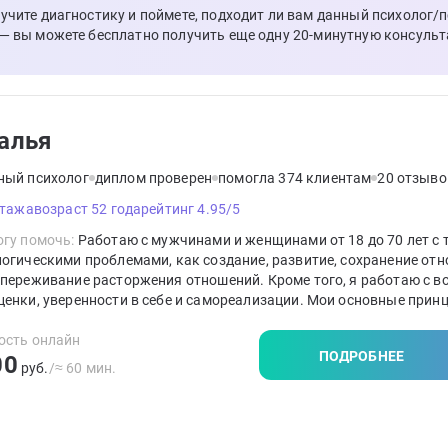
лучите диагностику и поймете, подходит ли вам данный психолог/
 — вы можете бесплатно получить еще одну 20-минутную консульт
алья
ный психолог
диплом проверен
помогла 374 клиентам
20 отзыво
стажа
возраст 52 года
рейтинг 4.95/5
гу помочь:
Работаю с мужчинами и женщинами от 18 до 70 лет с 
огическими проблемами, как создание, развитие, сохранение отн
переживание расторжения отношений. Кроме того, я работаю с 
енки, уверенности в себе и самореализации. Мои основные прин
- сотрудничество с человеком, безусловное уважение к его лично
 к его потенциалу, способствование его раскрытию.
ость онлайн
ПОДРОБНЕЕ
00
руб.
/≈ 60 мин.