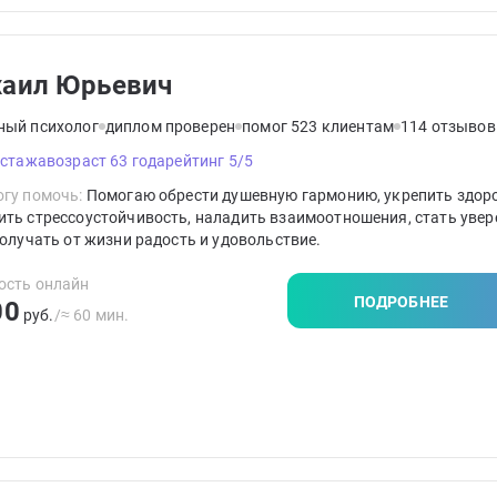
аил Юрьевич
ный психолог
диплом проверен
помог 523 клиентам
114 отзывов
 стажа
возраст 63 года
рейтинг 5/5
гу помочь:
Помогаю обрести душевную гармонию, укрепить здоро
ть стрессоустойчивость, наладить взаимоотношения, стать увер
получать от жизни радость и удовольствие.
ость онлайн
ПОДРОБНЕЕ
00
руб.
/≈ 60 мин.