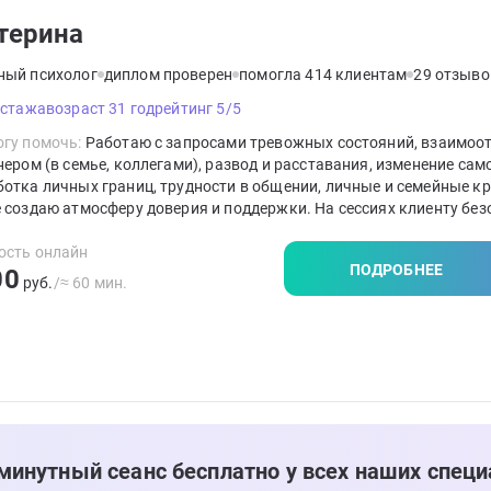
терина
ный психолог
диплом проверен
помогла 414 клиентам
29 отзыво
 стажа
возраст 31 год
рейтинг 5/5
гу помочь:
Работаю с запросами тревожных состояний, взаимоо
нером (в семье, коллегами), развод и расставания, изменение сам
отка личных границ, трудности в общении, личные и семейные кр
 создаю атмосферу доверия и поддержки. На сессиях клиенту без
тно, спокойно. В ходе терапии применяю дыхательные техники,
ационные упражнения, телесно-ориентированные практики, арт-
ость онлайн
ПОДРОБНЕЕ
00
евтические упражнения.
руб.
/≈ 60 мин.
минутный сеанс бесплатно у всех наших специ