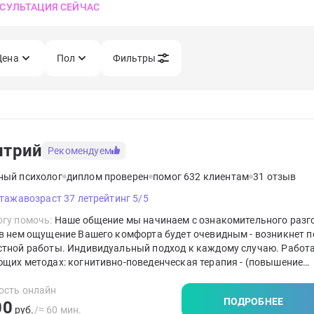
СУЛЬТАЦИЯ СЕЙЧАС
Цена
Пол
Фильтры
итрий
Рекомендуем
ный психолог
диплом проверен
помог 632 клиентам
31 отзыв
стажа
возраст 37 лет
рейтинг 5/5
гу помочь:
Наше общение мы начинаем с ознакомительного разг
в нем ощущение Вашего комфорта будет очевидным - возникнет п
стной работы. Индивидуальный подход к каждому случаю. Работ
щих методах: когнитивно-поведенческая терапия - (повышение
икации в методе КПТ более 500 часов ), гештальт - терапия, семе
я, коучинг. Работа всегда с учётом особенностей клиента. Руков
ость онлайн
ПОДРОБНЕЕ
00
пу: "Прежде всего - не навреди".
руб.
/≈ 60 мин.