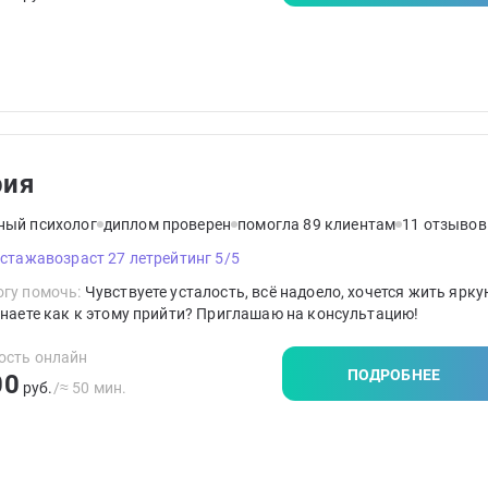
рия
ный психолог
диплом проверен
помогла 89 клиентам
11 отзывов
 стажа
возраст 27 лет
рейтинг 5/5
гу помочь:
Чувствуете усталость, всё надоело, хочется жить ярку
знаете как к этому прийти? Приглашаю на консультацию!
ость онлайн
ПОДРОБНЕЕ
00
руб.
/≈ 50 мин.