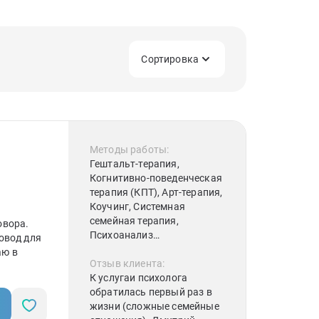
Сортировка
Методы работы:
Гештальт-терапия,
Когнитивно-поведенческая
терапия (КПТ), Арт-терапия,
Коучинг, Системная
семейная терапия,
овора.
Психоанализ
овод для
(классический)
аю в
Отзыв клиента:
К услугаи психолога
йная
обратилась первый раз в
одствуюсь
жизни (сложные семейные