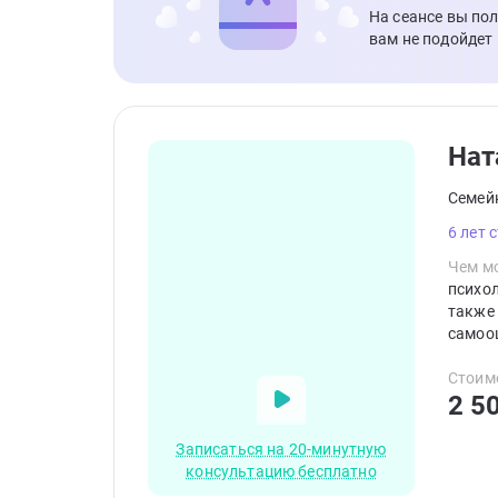
На сеансе вы по
вам не подойдет
Нат
Семей
6 лет 
Чем мо
психол
также 
самооц
работе
любовь
Стоим
2 5
Записаться на 20-минутную
консультацию бесплатно