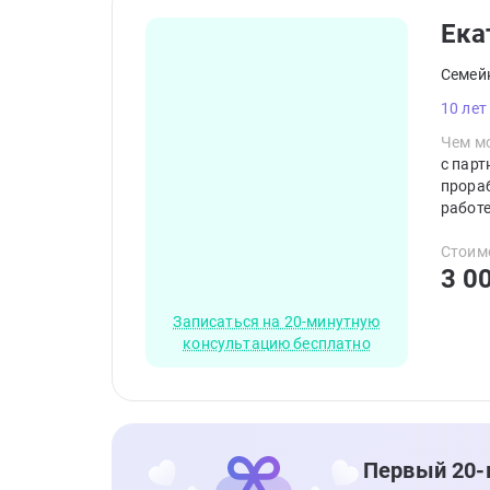
Ека
Семей
10 лет
Чем мо
с парт
прораб
работе
комфор
релакс
Стоим
3 0
терап
Записаться на 20-минутную
консультацию бесплатно
Первый 20-