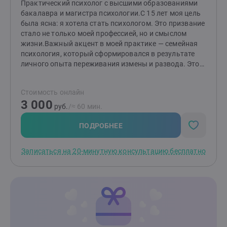
Практический психолог с высшими образованиями
бакалавра и магистра психологии.С 15 лет моя цель
была ясна: я хотела стать психологом. Это призвание
стало не только моей профессией, но и смыслом
жизни.Важный акцент в моей практике — семейная
психология, который сформировался в результате
личного опыта переживания измены и развода. Этот
непростой период научил меня многому и дал
возможность глубже понять тонкости человеческих
Стоимость онлайн
отношений, а также заглянуть в «формулу»
3 000
любви.Помимо этого, я помогаю людям справляться
руб.
/≈ 60 мин.
с посттравматическим стрессовым расстройством
(ПТСР), неопределенностью в жизни и повышенной
ПОДРОБНЕЕ
тревожностью, низкой самооценкой. Я понимаю, как
эти состояния могут влиять на качество жизни и
Записаться на 20-минутную консультацию бесплатно
отношения с окружающими. Также я работаю с
клиентами, сталкивающимися с агрессивным
поведением — как у себя, так и у близких. Вместе мы
находим способы управления эмоциями и
реакциями.Сегодня я опираюсь как на накопленные
теоретические и практические знания, так и на свой
опыт, чтобы помочь людям справиться со
сложностями в себе, в отношениях с партнером или