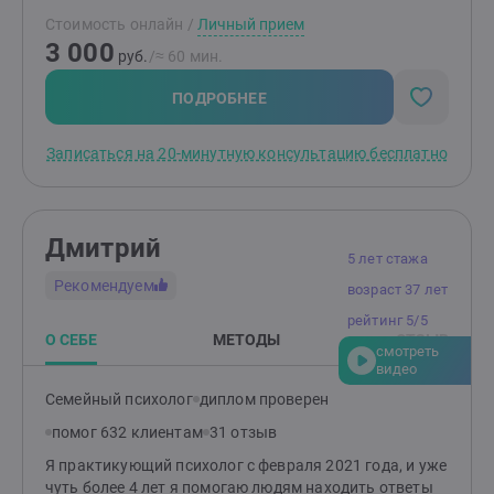
кого важнейшая ценность - это ты, какой ты есть
Стоимость онлайн
/
Личный прием
Человек с большой буквы "Ч". Дорогу осилит идущий.
3 000
И ты имеешь право идти. Быть может, обратившись
руб.
/≈ 60 мин.
ко мне, ты сможешь идти не так, как ты привык до
знакомства со мной.
ПОДРОБНЕЕ
Записаться на 20-минутную консультацию бесплатно
Дмитрий
5 лет стажа
Рекомендуем
возраст 37 лет
рейтинг 5/5
О СЕБЕ
МЕТОДЫ
ОТЗЫВ
смотреть
видео
Семейный психолог
диплом проверен
помог 632 клиентам
31 отзыв
Я практикующий психолог с февраля 2021 года, и уже
чуть более 4 лет я помогаю людям находить ответы