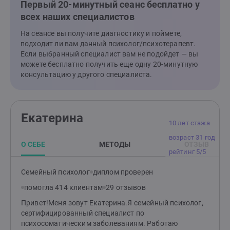
Первый 20-минутный сеанс бесплатно у
ребенком. Я знаю, как построить гармонию и счастье
всех наших специалистов
в семейной жизни и в вашем внутреннем
мире.Давайте сделаем это вместе!Я здесь, чтобы
На сеансе вы получите диагностику и поймете,
поддержать вас на вашем пути к лучшей жизни.
подходит ли вам данный психолог/психотерапевт.
Если выбранный специалист вам не подойдет — вы
можете бесплатно получить еще одну 20-минутную
консультацию у другого специалиста.
Екатерина
10 лет стажа
возраст 31 год
О СЕБЕ
МЕТОДЫ
ОТЗЫВ
рейтинг 5/5
Семейный психолог
диплом проверен
помогла 414 клиентам
29 отзывов
Привет!Меня зовут Екатерина.Я семейный психолог,
сертифицированный специалист по
психосоматическим заболеваниям. Работаю