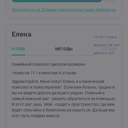
Знаю, как важно и непросто сохранить близость,
уважение и тепло в долгих отношениях. Запишитесь
Записаться на 20-минутную консультацию бесплатно
на бесплатную 20-минутную встречу - и, возможно,
уже после неё вы почувствуете, что жить стало легче,
спокойнее и осмысленнее, чем было вчера.
Елена
12 лет стажа
возраст 56 лет
О СЕБЕ
МЕТОДЫ
ОТЗЫВ
рейтинг 5/5
Семейный психолог
диплом проверен
помогла 111 клиентам
4 отзыва
Здравствуйте. Меня зовут Елена, я клинический
психолог и психотерапевт. Если вам больно, трудно и
вы не видите дороги дальше я рядом. Главный и
самый важный шаг - решить обратиться за помощью.
И этот шаг, ваш. Мой - создать пространство, где вам
будет спокойно и безопасно раскрыться. Дальше мы
этот путь пойдем вместе.