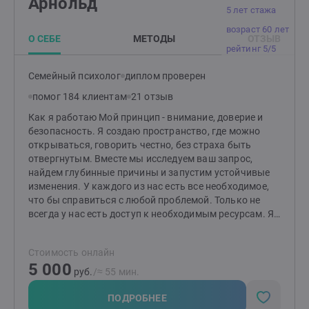
Арнольд
5 лет стажа
возраст 60 лет
О СЕБЕ
МЕТОДЫ
ОТЗЫВ
рейтинг 5/5
Семейный психолог
диплом проверен
помог 184 клиентам
21 отзыв
Как я работаю Мой принцип - внимание, доверие и
безопасность. Я создаю пространство, где можно
открываться, говорить честно, без страха быть
отвергнутым. Вместе мы исследуем ваш запрос,
найдем глубинные причины и запустим устойчивые
изменения. У каждого из нас есть все необходимое,
что бы справиться с любой проблемой. Только не
всегда у нас есть доступ к необходимым ресурсам. Я
научу вас самостоятельно справляться со своими
проблемами, используя собственные ресурсы. У меня
Стоимость онлайн
богатый жизненный путь. Я был инженером,
5 000
исследователем, предпринимателем, работал в науке,
руб.
/≈ 55 мин.
преподавал в университете, руководил бизнесом. Я
женат более 35 лет, отец двух взрослых сыновей.
ПОДРОБНЕЕ