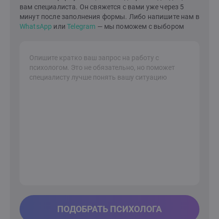
вам специалиста. Он свяжется с вами уже через 5
обретете стабильность и уверенность.Клиенты
минут после заполнения формы. Либо напишите нам в
отмечают мою отзывчивость, бережность в работе,
WhatsApp
или
Telegram
— мы поможем с выбором
эмпатичность. Соблюдаю нормы этического кодекса,
регулярно работаю с супервизором и повышаю свои
профессиональные знания. На сессиях можно
выражаться матерными словами, проявлять все
свои эмоции, говорить открыто и откровенно.
ПОДОБРАТЬ ПСИХОЛОГА