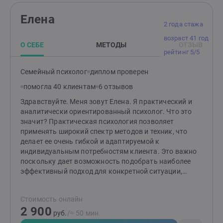
Елена
2 года стажа
возраст 41 год
О СЕБЕ
МЕТОДЫ
ОТЗЫВ
рейтинг 5/5
Семейный психолог
диплом проверен
помогла 40 клиентам
6 отзывов
Здравствуйте. Меня зовут Елена. Я практический и
аналитически ориентированный психолог. Что это
значит? Практическая психология позволяет
применять широкий спектр методов и техник, что
делает ее очень гибкой и адаптируемой к
индивидуальным потребностям клиента. Это важно
поскольку дает возможность подобрать наиболее
эффективный подход для конкретной ситуации,
помочь быстрее и точнее достигнуть желаемых
результатов. Такие методы способствуют гибкому
Стоимость онлайн
взаимодействию, развитию самосознания и навыков
2 900
для решения жизненных задач, что в итоге повышает
руб.
/≈ 50 мин.
качество жизни и эмоциональное благополучие. В