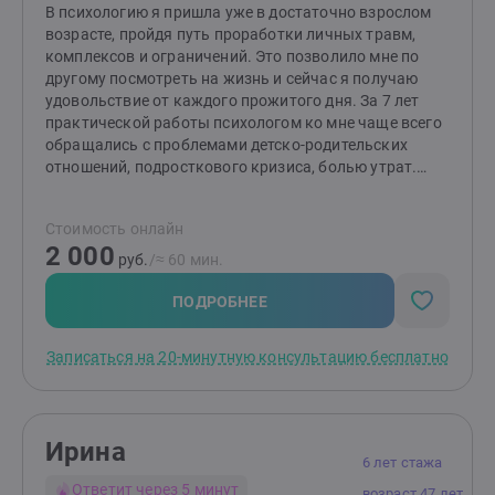
В психологию я пришла уже в достаточно взрослом
возрасте, пройдя путь проработки личных травм,
комплексов и ограничений. Это позволило мне по
другому посмотреть на жизнь и сейчас я получаю
удовольствие от каждого прожитого дня. За 7 лет
практической работы психологом ко мне чаще всего
обращались с проблемами детско-родительских
отношений, подросткового кризиса, болью утрат.
Помимо классического высшего психологического
образования ,прошла ряд курсов, тренингов. Рада
Стоимость онлайн
буду поделиться своими знаниями и быть полезной
2 000
тем, кто готов к изменениям!Чаще всего в работе
руб.
/≈ 60 мин.
использую гештальт-подход.
ПОДРОБНЕЕ
Записаться на 20-минутную консультацию бесплатно
Ирина
6 лет стажа
Ответит через 5 минут
возраст 47 лет