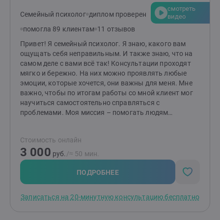
методах. Комбинирую техники для достижения
смотреть
наилучшего результата именно для вас. Что вас
Семейный психолог
диплом проверен
видео
ждёт? Эффективные инструменты, глубокая
помогла 89 клиентам
11 отзывов
поддержка и новый взгляд на привычные проблемы.
Вместе мы найдём ответы и сделаем вашу жизнь
Привет! Я семейный психолог. Я знаю, какого вам
легче, гармоничнее и счастливее. Готовы к первым
ощущать себя неправильным. И также знаю, что на
шагам? Создайте заявку, и мы начнём ваш путь к
самом деле с вами всё так! Консультации проходят
переменам!
мягко и бережно. На них можно проявлять любые
эмоции, которые хочется, они важны для меня. Мне
важно, чтобы по итогам работы со мной клиент мог
научиться самостоятельно справляться с
проблемами. Моя миссия – помогать людям
выстраивать здоровые и комфортные
взаимоотношения между друг другом! Если методы
Стоимость онлайн
работы вам отзываются, то буду рада видеть вас на
3 000
консультациях. Я работаю индивидуально и в паре от
руб.
/≈ 50 мин.
16 лет (с согласия родителей). НЕ работаю с: теми, кто
не верит в психологию; теми, кого заставили прийти;
ПОДРОБНЕЕ
тяжёлыми психиатрическими диагнозами; любыми
зависимостями, кроме зависимости между
Записаться на 20-минутную консультацию бесплатно
партнёрами в отношениях.