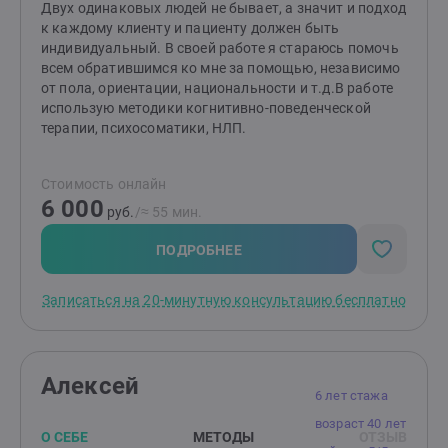
отношениями, конфликты, обидыПовторяющиеся
Двух одинаковых людей не бывает, а значит и подход
семейные сценарииСложности в построении
к каждому клиенту и пациенту должен быть
отношенийЛюбовная зависимость (утрата себя
индивидуальный. В своей работе я стараюсь помочь
в отношениях)Расставание, измена
всем обратившимся ко мне за помощью, независимо
партнераСложности в проявлении внимания, заботы,
от пола, ориентации, национальности и т.д.В работе
любви к партнеру или детям* Сексологические
использую методики когнитивно-поведенческой
вопросыМы перестали хотеть друг другаПроблемы с
терапии, психосоматики, НЛП.
эрекцией, ожидание неудачиБыстро заканчиваюНет
оргазма / Не могу закончитьСтеснение,
Стоимость онлайн
скованностьНесовместимость желания с
6 000
партнеромНавязчивые мысли, желанияНаучиться
руб.
/≈ 55 мин.
любить свое телоПорнозависимость,
мастурбацияПозднее начало половой жизни*
ПОДРОБНЕЕ
Значительные перемены в жизниПотеря/смерть
близкого человекаСложные переживания более года
Записаться на 20-минутную консультацию бесплатно
после смерти близкого человекаПотеря работы,
дохода, имущества, переездТяжёлые жизненные
ситуации, кризисыРазвод, расставание с
партнеромВесть о тяжелом/неизлечимом диагнозе*
Алексей
Психологические травмы во взрослом возрасте, в
6 лет стажа
том числеопасные для жизни, или воспринимаемые
возраст 40 лет
таковыми, ситуацииавтомобильные аварии, пожары,
О СЕБЕ
МЕТОДЫ
ОТЗЫВ
терактыэмоциональное, физическое, сексуальное