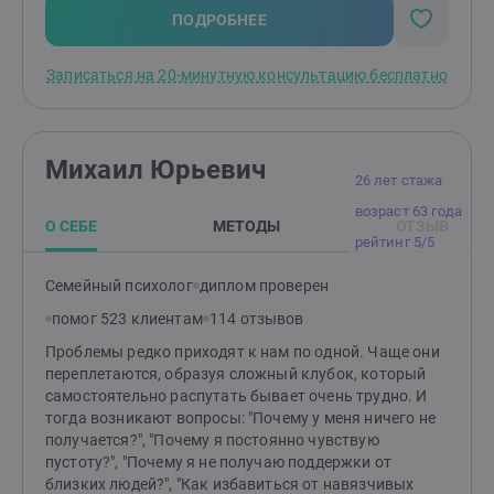
своей практике я использую следующий набор
ПОДРОБНЕЕ
методик. КПТ (когнитивно‑поведенческая терапия),
ACT (терапия принятия и ответственности) и CFT
Записаться на 20-минутную консультацию бесплатно
(терапия, сфокусированная на сострадании для
краткосрочных запросов. Здесь много домашних
заданий и работы с мыслями и повторяющимися
сценариями. Для более долгосрочной работы я
Михаил Юрьевич
применяю юнгианский анализ (как аналитически
26 лет стажа
ориентированное консультирование). Этот метод
возраст 63 года
более мягкий, бережный, без домашних заданий.
О СЕБЕ
МЕТОДЫ
ОТЗЫВ
Юнгианский анализ — глубинный разговорный
рейтинг 5/5
подход, который помогает понять внутренние
причины повторяющихся сценариев, тревоги, апатии,
Семейный психолог
диплом проверен
сложностей в отношениях и кризисов выбора. В
помог 523 клиентам
114 отзывов
работе мы исследуем не только текущие события и
мысли, но и бессознательные процессы: чувства,
Проблемы редко приходят к нам по одной. Чаще они
внутренние конфликты, защитные стратегии, а также
переплетаются, образуя сложный клубок, который
язык образов - сны, фантазии, ассоциации. Цель
самостоятельно распутать бывает очень трудно. И
метода усилить контакт с собой, вернуть ощущение
тогда возникают вопросы: "Почему у меня ничего не
опоры и целостности, расширить свободу выбора и
получается?", "Почему я постоянно чувствую
найти личный смысл происходящего. Это основной
пустоту?", "Почему я не получаю поддержки от
метод моей работы, в котором я постоянно
близких людей?", "Как избавиться от навязчивых