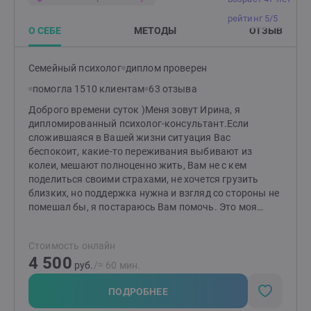
рейтинг 5/5
О СЕБЕ
МЕТОДЫ
ОТЗЫВ
Семейный психолог
диплом проверен
помогла 1510 клиентам
63 отзыва
Доброго времени суток )Меня зовут Ирина, я
дипломированный психолог-консультант.Если
сложившаяся в Вашей жизни ситуация Вас
беспокоит, какие-то переживания выбивают из
колеи, мешают полноценно жить, Вам не с кем
поделиться своими страхами, не хочется грузить
близких, но поддержка нужна и взгляд со стороны не
помешал бы, я постараюсь Вам помочь. Это моя
профессия. Это моя любимая профессия.Я соблюдаю
профессиональную этику: работа ведётся
Стоимость онлайн
конфиденциально, бережно и безоценочно.Гармонии
4 500
Вам и Вашим близким )
руб.
/≈ 60 мин.
ПОДРОБНЕЕ