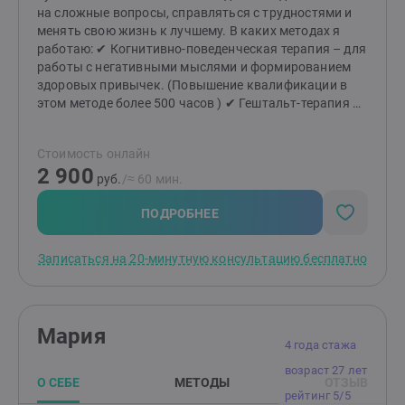
на сложные вопросы, справляться с трудностями и
менять свою жизнь к лучшему. В каких методах я
работаю: ✔ Когнитивно-поведенческая терапия – для
работы с негативными мыслями и формированием
здоровых привычек. (Повышение квалификации в
этом методе более 500 часов ) ✔ Гештальт-терапия –
для глубокого понимания своих чувств, желаний и
построения гармоничных отношений. ✔ Семейная
Стоимость онлайн
терапия – для разрешения конфликтов и укрепления
2 900
семейных связей. ✔ Коучинг – для постановки и
руб.
/≈ 60 мин.
достижения целей, раскрытия вашего потенциала.
Как мы начнём работу? Мы начнём с
ПОДРОБНЕЕ
ознакомительной беседы. Это время для вас – чтобы
почувствовать комфорт, задать вопросы и понять,
Записаться на 20-минутную консультацию бесплатно
как я могу быть полезен. Если вы ощутите доверие и
безопасность, мы сможем двигаться дальше в поиске
решений. Почему именно ко мне? — Индивидуальный
подход. Каждая история уникальна, и я строю работу,
Мария
опираясь на ваши особенности и потребности. —
4 года стажа
Безопасное пространство. Я придерживаюсь
возраст 27 лет
принципа: "Прежде всего – не навреди." Ваши чувства,
О СЕБЕ
МЕТОДЫ
ОТЗЫВ
границы и желания всегда в приоритете. — Гибкость в
рейтинг 5/5