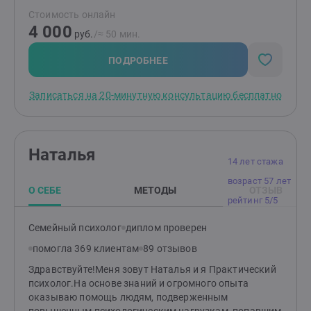
онлайн. Работаю как сексолог с женщинами,
Стоимость онлайн
консультирую пары, помогаю наладить отношения.
4 000
Работаю в полимодальном подходе, использую
руб.
/≈ 50 мин.
техники когнитивно-поведенческой терапии,
гештальт-терапии, эмоционально-образную терапию,
ПОДРОБНЕЕ
трансперсональный коучинг. Постоянно продолжаю
обучение и повышаю квалификацию, нахожусь в
Записаться на 20-минутную консультацию бесплатно
личной терапии и прохожу супервизию. Непрерывный
опыт работы с 2019 года, 3000+ часов проведенных
сессий. Обращайтесь, буду рада вам помочь!
Наталья
14 лет стажа
возраст 57 лет
О СЕБЕ
МЕТОДЫ
ОТЗЫВ
рейтинг 5/5
Семейный психолог
диплом проверен
помогла 369 клиентам
89 отзывов
Здравствуйте!Меня зовут Наталья и я Практический
психолог.На основе знаний и огромного опыта
оказываю помощь людям, подверженным