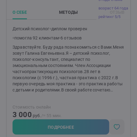
возраст 64 года
О СЕБЕ
МЕТОДЫ
ОТЗЫВ
рейтинг 5/5
Детский психолог
диплом проверен
помогла 92 клиентам
6 отзывов
Здравствуйте. Буду рада познакомиться с Вами.Меня
зовут Галина Евгеньевна.Я – детский психолог,
психолог-консультант, специалист по
эмоциональным состояниям. Член Ассоциации
частнопрактикующих психологов.28 лет в
психологии (с 1996 г.), частная практика с 2022 г.В
первую очередь моя практика - это практика работы
с детьми и родителями.В своей работе сочетаю
когнитивно-поведенческую терапию (КПТ), гештальт-
подход и арт-терапию. Помощниками являются
Стоимость онлайн
подход К. Роджерса.Я постоянно совершенствую
3 000
свои навыки - осваиваю новые методы и техники,
руб.
/≈ 55 мин.
прохожу дополнительное обучение, заканчиваю
курсы повышения квалификации.Большой опыт
ПОДРОБНЕЕ
работы в команде психологов-практиков в Центре