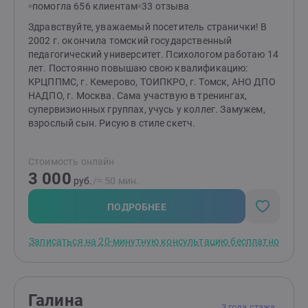
помогла 656 клиентам
33 отзыва
лучшее. И ещё я веду психологическую волонтёрскую
деятельность — это помогает мне оставаться живой,
Здравствуйте, уважаемый посетитель странички! В
честной и не превращаться в «бездушного
2002 г. окончила томский государственный
эксперта».До встречи на бесплатной 20минутной
педагогический университет. Психологом работаю 14
консультации.
лет. Постоянно повышаю свою квалификацию:
КРЦППМС, г. Кемерово, ТОИПКРО, г. Томск, АНО ДПО
НАДПО, г. Москва. Сама участвую в тренингах,
супервизионных группах, учусь у коллег. Замужем,
взрослый сын. Рисую в стиле скетч.
Стоимость онлайн
3 000
руб.
/≈ 50 мин.
ПОДРОБНЕЕ
Записаться на 20-минутную консультацию бесплатно
Галина
3 года стажа