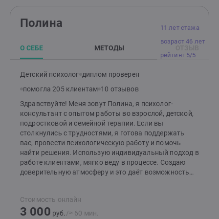
Полина
11 лет стажа
возраст 46 лет
О СЕБЕ
МЕТОДЫ
ОТЗЫВ
рейтинг 5/5
Детский психолог
диплом проверен
помогла 205 клиентам
10 отзывов
Здравствуйте! Меня зовут Полина, я психолог-
консультант с опытом работы во взрослой, детской,
подростковой и семейной терапии. Если вы
столкнулись с трудностями, я готова поддержать
вас, провести психологическую работу и помочь
найти решения. Использую индивидуальный подход в
работе клиентами, мягко веду в процессе. Создаю
доверительную атмосферу и это даёт возможность
клиентам чувствовать себя комфортно и свободно
проявляться. Моя специализация терапия
Стоимость онлайн
осознаванием, гештальт-терапия, кроме этого я
3 000
использую элементы когнитивно-поведенческой, арт-
руб.
/≈ 60 мин.