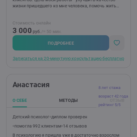
консультациях и помогу вам достичь личной
жизни пришедшего ко мне человека, помочь жить
гармонии и психологического благополучия. Жду
жизнь Свою, поймать и осознать чувство свободы,
ваших сообщений для записи на сессию.
наполненности и самоуправляемости своей жизни.
Стоимость онлайн
Пробудить интерес к себе и окружающему миру.
3 000
руб.
/≈ 50 мин.
ПОДРОБНЕЕ
Записаться на 20-минутную консультацию бесплатно
Анастасия
8 лет стажа
возраст 42 года
О СЕБЕ
МЕТОДЫ
ОТЗЫВ
рейтинг 5/5
Детский психолог
диплом проверен
помогла 992 клиентам
14 отзывов
В психологию я пришла уже в достаточно взрослом