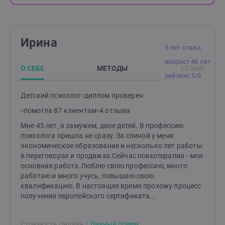
Ирина
5 лет стажа
возраст 48 лет
О СЕБЕ
МЕТОДЫ
ОТЗЫВ
рейтинг 5/5
Детский психолог
диплом проверен
помогла 87 клиентам
4 отзыва
Мне 45 лет, я замужем, двое детей. В профессию
психолога пришла не сразу. За спиной у меня
экономическое образование и несколько лет работы
в переговорах и продажах.Сейчас психотерапия - моя
основная работа.Люблю свою профессию, много
работаю и много учусь, повышаю свою
квалификацию. В настоящее время прохожу процесс
получения европейского сертификата
психотерапевта. Регулярно прохожу супервизии,
интервизии и личную терапию.Мои хобби - это горы,
Стоимость онлайн
/
Личный прием