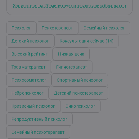
психолого-педагогической, медицинской и
Записаться на 20-минутную консультацию бесплатно
социальной помощи.Каждая ситуация уникальна, но
в большинстве случаев удаётся найти подходящие
решения при последовательной работе. Я остаюсь с
вами до результата, который вас
Психолог
Психотерапевт
Семейный психолог
удовлетворит.Работаю очень бережно, всегда
способна принять всю вашу боль, сомнения,
Детский психолог
Консультация сейчас (14)
негативные мысли и чувства.
Высокий рейтинг
Низкая цена
Травматерапевт
Гипнотерапевт
Психосоматолог
Спортивный психолог
Нейропсихолог
Детский психотерапевт
Кризисный психолог
Онкопсихолог
Репродуктивный психолог
Семейный психотерапевт