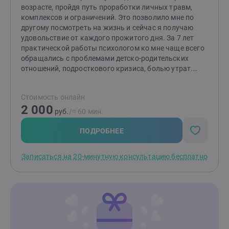
возрасте, пройдя путь проработки личных травм,
комплексов и ограничений. Это позволило мне по
другому посмотреть на жизнь и сейчас я получаю
удовольствие от каждого прожитого дня. За 7 лет
практической работы психологом ко мне чаще всего
обращались с проблемами детско-родительских
отношений, подросткового кризиса, болью утрат.
Помимо классического высшего психологического
образования ,прошла ряд курсов, тренингов. Рада
Стоимость онлайн
буду поделиться своими знаниями и быть полезной
2 000
тем, кто готов к изменениям!Чаще всего в работе
руб.
/≈ 60 мин.
использую гештальт-подход.
ПОДРОБНЕЕ
Записаться на 20-минутную консультацию бесплатно