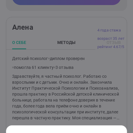
уточняющие вопросы. Мы совместно формулируем
запрос и желаемые результаты нашей работы. Буду
рада знакомству!
Алена
4 года стажа
возраст 35 лет
О СЕБЕ
МЕТОДЫ
ОТЗЫВ
рейтинг 4.67/5
Детский психолог
диплом проверен
помогла 61 клиенту
3 отзыва
Здравствуйте, я частный психолог. Работаю со
взрослыми и с детьми. Очно и онлайн. Закончила
Институт Практической Психологии и Психоанализа,
прошла практику в Российской детской клинической
больнице, работала на телефоне доверия в течение
года, более года вела приём очно и онлайн в
психологической консультации при институте, далее
перешла в частную практику. Моя специализация —
консультативная психология и психоаналитически-
ориентированная психотерапия; игровая терапия,