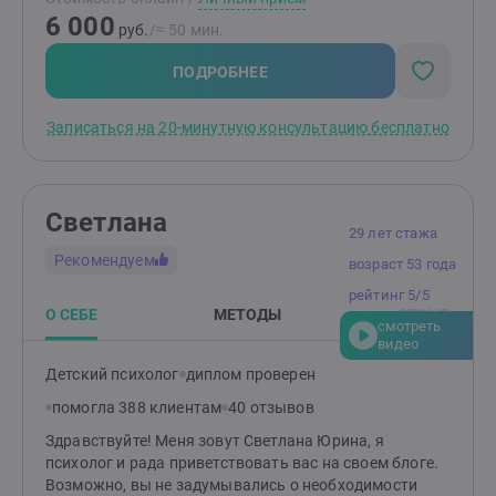
рисунок, спорт
6 000
руб.
/≈ 50 мин.
ПОДРОБНЕЕ
Записаться на 20-минутную консультацию бесплатно
Светлана
29 лет стажа
Рекомендуем
возраст 53 года
рейтинг 5/5
О СЕБЕ
МЕТОДЫ
ОТЗЫВ
смотреть
видео
Детский психолог
диплом проверен
помогла 388 клиентам
40 отзывов
Здравствуйте! Меня зовут Светлана Юрина, я
психолог и рада приветствовать вас на своем блоге.
Возможно, вы не задумывались о необходимости