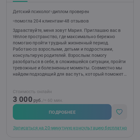
помощь),так и в протяженном формате, когда
человек настроен на более глубокие изменения в
Детский психолог
диплом проверен
жизни. У меня есть один недостаток - мне не
интересно работать только ради денег. И не буду
помогла 204 клиентам
48 отзывов
полезна тем кто хочет чтоб за них решили.Жизнь
Здравствуйте, меня зовут Мария. Приглашаю вас в
меняется, когда мы меняемся сами.Приглашаю тех,
тёплое пространство, где максимально бережно
кто хочет и готов сделать свою жизнь лучше.
помогаю пройти трудный жизненный период.
Работаю со взрослыми, детьми и подростками,
консультирую родителей. Взрослым: помогу
разобраться в себе, в сложившейся ситуации, пройти
тревожные и болезненные моменты. Совместно мы
найдем подходящий для вас путь, который поможет
изменить ситуацию и сделает вашу жизнь спокойнее.
Детям и подросткам: помогу разобраться со
Стоимость онлайн
страхами, вспышками гнева, эмоциональной
3 000
чувствительностью и ранимостью, обрести
руб.
/≈ 60 мин.
уверенность, улучшить отношения с окружающими.
Родителям: помогу разобраться в причинах
ПОДРОБНЕЕ
возникших трудностей и найти эффективные способы
по их устранению. Подскажу, как улучшить
Записаться на 20-минутную консультацию бесплатно
отношения и понять своего ребенка.