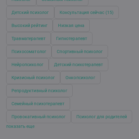
удовлетворит.Работаю очень бережно, всегда
способна принять всю вашу боль, сомнения,
Детский психолог
Консультация сейчас (15)
негативные мысли и чувства.
Высокий рейтинг
Низкая цена
Травматерапевт
Гипнотерапевт
Психосоматолог
Спортивный психолог
Нейропсихолог
Детский психотерапевт
Кризисный психолог
Онкопсихолог
Репродуктивный психолог
Семейный психотерапевт
Провокативный психолог
Психолог для родителей
показать еще