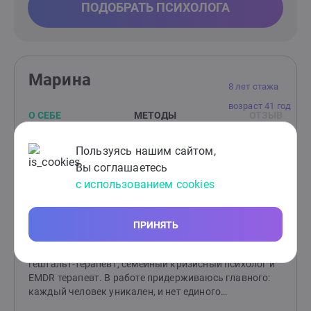
ПОДОБРАТЬ ПСИХОЛОГА
Марина
8 лет стажа
возраст 41 год
О СЕБЕ
МЕТОДЫ
ОТЗЫВ
рейтинг 5/5
Пользуясь нашим сайтом,
Детский психолог
диплом проверен
Вы соглашаетесь
помогла 139 клиентам
7 отзывов
с использованием cookies
Приветствую!Меня зовут Марина АлександровнаЕсли
вам сейчас тревожно, пусто или внутри уже давно
"зреет" некомфортное состояние, вы устали
ПРИНЯТЬ
притворяться, что всё в порядке — вы уже сделали
первый шаг к себе.Я — дипломированный психолог,
гештальт-терапевт, семейный кризисный психолог и
EMDR терапевт. В работе придерживаюсь главного:
каждый человек уникален, и нет единого
«правильного» способа помочь. Поэтому на