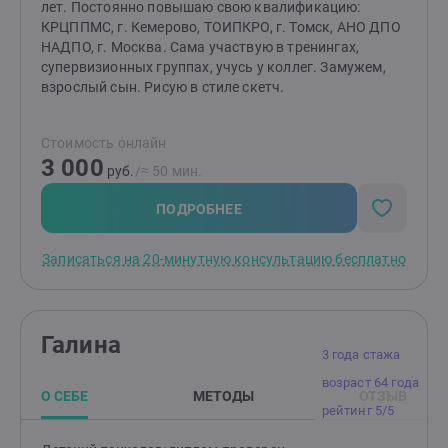
консультации.
лет. Постоянно повышаю свою квалификацию:
КРЦППМС, г. Кемерово, ТОИПКРО, г. Томск, АНО ДПО
НАДПО, г. Москва. Сама участвую в тренингах,
супервизионных группах, учусь у коллег. Замужем,
взрослый сын. Рисую в стиле скетч.
Стоимость онлайн
3 000
руб.
/≈ 50 мин.
ПОДРОБНЕЕ
Записаться на 20-минутную консультацию бесплатно
Галина
3 года стажа
возраст 64 года
О СЕБЕ
МЕТОДЫ
ОТЗЫВ
рейтинг 5/5