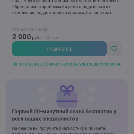
практической работы психологом ко мне чаще всего
обращались с проблемами детско-родительских
отношений, подросткового кризиса, болью утрат.
Помимо классического высшего психологического
образования ,прошла ряд курсов, тренингов. Рада
Стоимость онлайн
буду поделиться своими знаниями и быть полезной
2 000
тем, кто готов к изменениям!Чаще всего в работе
руб.
/≈ 60 мин.
использую гештальт-подход.
ПОДРОБНЕЕ
Записаться на 20-минутную консультацию бесплатно
Первый 20-минутный сеанс бесплатно у
всех наших специалистов
На сеансе вы получите диагностику и поймете,