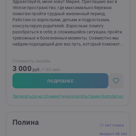
Здравствуйте, меня зовут Мария. Приглашаю вас в
меняется, когда мы меняемся сами.Приглашаю тех,
тёплое пространство, где максимально бережно
кто хочет и готов сделать свою жизнь лучше.
помогаю пройти трудный жизненный период.
Работаю со взрослыми, детьми и подростками,
консультирую родителей. Взрослым: помогу
разобраться в себе, в сложившейся ситуации, пройти
тревожные и болезненные моменты. Совместно мы
найдем подходящий для вас путь, который поможет
изменить ситуацию и сделает вашу жизнь спокойнее.
Детям и подросткам: помогу разобраться со
Стоимость онлайн
страхами, вспышками гнева, эмоциональной
3 000
чувствительностью и ранимостью, обрести
руб.
/≈ 60 мин.
уверенность, улучшить отношения с окружающими.
Родителям: помогу разобраться в причинах
ПОДРОБНЕЕ
возникших трудностей и найти эффективные способы
по их устранению. Подскажу, как улучшить
Записаться на 20-минутную консультацию бесплатно
отношения и понять своего ребенка.
Полина
11 лет стажа
возраст 46 лет