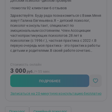
Детский психолог
диплом проверен
помогла 92 клиентам
6 отзывов
Здравствуйте. Буду рада познакомиться с Вами.Меня
зовут Галина Евгеньевна.Я – детский психолог,
психолог-консультант, специалист по
эмоциональным состояниям. Член Ассоциации
частнопрактикующих психологов.28 лет в
психологии (с 1996 г.), частная практика с 2022 г.В
первую очередь моя практика - это практика работы
с детьми и родителями.В своей работе сочетаю
когнитивно-поведенческую терапию (КПТ), гештальт-
подход и арт-терапию. Помощниками являются
Стоимость онлайн
подход К. Роджерса.Я постоянно совершенствую
3 000
свои навыки - осваиваю новые методы и техники,
руб.
/≈ 55 мин.
прохожу дополнительное обучение, заканчиваю
курсы повышения квалификации.Большой опыт
ПОДРОБНЕЕ
работы в команде психологов-практиков в Центре
психолого-педагогической, медицинской и
Записаться на 20-минутную консультацию бесплатно
социальной помощи.Каждая ситуация уникальна, но
в большинстве случаев удаётся найти подходящие
решения при последовательной работе. Я остаюсь с
вами до результата, который вас
Психолог
Семейный психолог