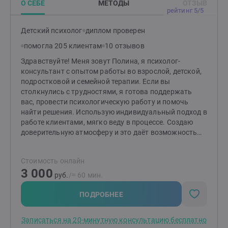
О СЕБЕ
МЕТОДЫ
ОТЗЫВ
рейтинг 5/5
Детский психолог
диплом проверен
помогла 205 клиентам
10 отзывов
Здравствуйте! Меня зовут Полина, я психолог-
консультант с опытом работы во взрослой, детской,
подростковой и семейной терапии. Если вы
столкнулись с трудностями, я готова поддержать
вас, провести психологическую работу и помочь
найти решения. Использую индивидуальный подход в
работе клиентами, мягко веду в процессе. Создаю
доверительную атмосферу и это даёт возможность
клиентам чувствовать себя комфортно и свободно
проявляться. Моя специализация терапия
Стоимость онлайн
осознаванием, гештальт-терапия, кроме этого я
3 000
использую элементы когнитивно-поведенческой, арт-
руб.
/≈ 60 мин.
терапии, расстановки, терапию принятия и
обязательств и другие техники и методы. Работаю в
ПОДРОБНЕЕ
краткосрочном подходе (до 10 консультаций), как
правило результат виден уже после 5-7 встреч. В
Записаться на 20-минутную консультацию бесплатно
рамках работы над запросом мы выделяем