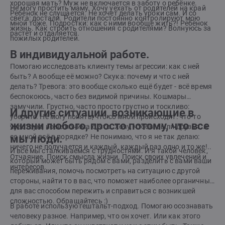
хорошая мать? Муж не включается в заботу о ребёнке.
Не могу простить маму. Хочу уехать от родителей на край
Ребёнок не слушается. Не хочет делать уроки сам. И со
света: достали. Родители постоянно контролируют мою
мной тоже. Подростки: как с ними вообще жить?! Ребёнок
жизнь. Как строить отношения с родителями? Волнуюсь за
растёт и отдаляется.
пожилых родителей.
В индивидуальной работе.
Помогаю исследовать клиенту темы агрессии: как с ней
быть? А вообще её можно? Скука: почему и что с ней
делать? Тревога: это вообще сколько ещё будет - всё время
беспокоюсь, часто без видимой причины. Кошмары
замучили. Грустно, часто просто грустно и тоскливо:
И другие ситуации, возникающие в
уберите. Не могу понять, что со мной происходит: что-то
жизни любого, просто потому, что все
чувствую, но не понимаю, что. Хочу, чтобы были друзья. А
со мной всё в порядке? Не понимаю, что я не так делаю:
мы люди.
ничего не получается и каждый, каждый раз одно и то же!..
И все мы сталкиваемся с трудностями. И я такой человек,
Отчаяние. Поиск смысла жизни. Поиск своих увлечений и
который может быть рядом с вами, разделить с вами ваши
интересов.
переживания, помочь посмотреть на ситуацию с другой
стороны, найти то в вас, что поможет наиболее органичным
для вас способом пережить и справиться с возникшей
сложностью. Обращайтесь :)
В работе использую гештальт-подход. Помогаю осознавать
человеку разное. Например, что он хочет. Или как этого