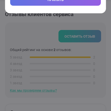
Отзывы клиентов сервиса
ОСТАВИТЬ ОТЗЫВ
Общий рейтинг на основе
2
отзывов:
5 звезд
2
4 звезд
0
3 звезд
0
2 звезд
0
1 звезд
0
Как мы проверяем отзывы?