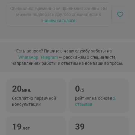
Специалист временно не принимает заявки. Вы
можете подобрать другого специалиста в
нашем катологе
Есть вопрос? Пишите в нашу службу заботы на
WhatsApp
Telegram
— расскажем о специалисте,
направлениях работы и ответим на все ваши вопросы.
20
0
мин.
/5
бесплатно первичной
рейтинг на основе
2
консультации
отзывов
19
39
лет