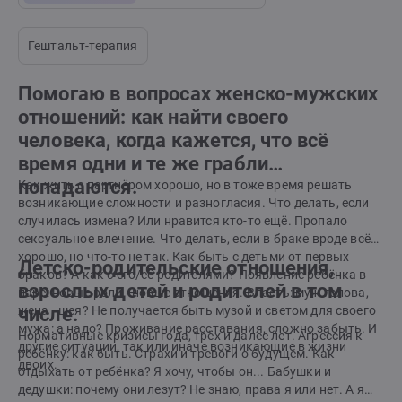
Гештальт-терапия
Помогаю в вопросах женско-мужских
отношений: как найти своего
человека, когда кажется, что всё
время одни и те же грабли
попадаются.
Как жить с партнёром хорошо, но в тоже время решать
возникающие сложности и разногласия. Что делать, если
случилась измена? Или нравится кто-то ещё. Пропало
сексуальное влечение. Что делать, если в браке вроде всё
хорошо, но что-то не так. Как быть с детьми от первых
Детско-родительские отношения,
браков? А как с его/её родителями? Появление ребёнка в
взрослых детей и родителей в том
паре: новые роли - новые отношения. Власть: муж голова,
жена - шея? Не получается быть музой и светом для своего
числе.
мужа: а надо? Проживание расставания, сложно забыть. И
Нормативные кризисы года, трёх и далее лет. Агрессия к
другие ситуации, так или иначе возникающие в жизни
ребёнку: как быть. Страхи и тревоги о будущем. Как
двоих.
отдыхать от ребёнка? Я хочу, чтобы он... Бабушки и
дедушки: почему они лезут? Не знаю, права я или нет. А я