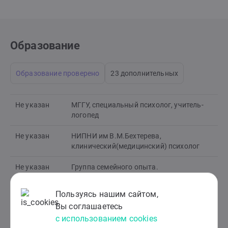
Образование
Образование проверено
23 дополнительных
Не указан
МГГУ, специальный психолог, учитель-
логопед
Не указан
НИПНИ им В.М.Бехтерева,
клинический(медицинский) психолог
Не указан
Группа семейного опыта.
Не указан
Кризисные состояния как объект
Пользуясь нашим сайтом,
психотерапии. Позитивная
Вы соглашаетесь
психотерапия.
с использованием cookies