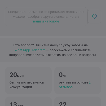
Специалист временно не принимает заявки. Вы
можете подобрать другого специалиста в
нашем катологе
Есть вопрос? Пишите в нашу службу заботы на
WhatsApp
Telegram
— расскажем о специалисте,
направлениях работы и ответим на все ваши вопросы.
20
0
мин.
/5
бесплатно первичной
рейтинг на основе
2
консультации
отзывов
13
22
лет