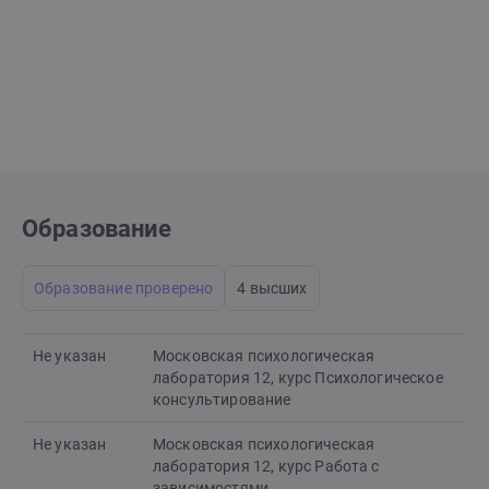
жизненных изменений — и в ситуациях, связанных с
заболеваниями, в том числе хроническими и онкологией,
как для самих людей, так и для их близких. Работаю с
психосоматическими проявлениями и восстановлением
контакта с телом. Иногда в жизни наступают моменты,
когда привычные опоры перестают работать. В терапии мы
не спешим с ответами, а постепенно находим то, на что
можно опереться, чтобы жить свою жизнь более осознанно
и по-настоящему.
Образование
Образование проверено
4 высших
Не указан
Московская психологическая
лаборатория 12, курс Психологическое
консультирование
Не указан
Московская психологическая
лаборатория 12, курс Работа с
зависимостями