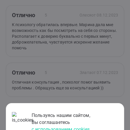
Отлично
5
Олеся
от 08.12.2023
К психологу обратилась впервые. Марина дала мне
возможность как бы посмотреть на себя со стороны.
Располагает к доверию буквально с первых минут,
доброжелательна, чувствуется искренне желание
помочь
Отлично
5
Злата
от 07.12.2023
Отличная консультация , психолог помог выявить
проблемы . Обращусь еще за консультацией ))
Отлично
5
Марина
от 06.12.2023
Пользуясь нашим сайтом,
Вы соглашаетесь
Очень довольна беседой с ней, на душе стало легко,
успокоилась. После разговора я поняла что мне не
с использованием cookies