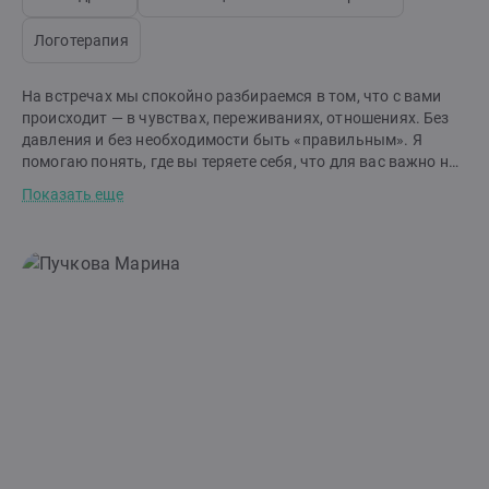
Логотерапия
На встречах мы спокойно разбираемся в том, что с вами
происходит — в чувствах, переживаниях, отношениях. Без
давления и без необходимости быть «правильным». Я
помогаю понять, где вы теряете себя, что для вас важно на
самом деле и на что можно опереться. Постепенно
Показать еще
становится яснее, что вы чувствуете, чего хотите и как
можно по-другому строить отношения — с собой и с
другими. Я работаю в экзистенциально-аналитическом
подходе с опорой на феноменологию. Это значит, что в
центре внимания — ваш опыт и ваша жизнь, а не готовые
схемы и советы. В работе мы возвращаемся к важным
вещам: ощущению опоры и безопасности, отношению к
себе и своим чувствам, умению быть собой и выстраивать
границы, поиску смысла и своего пути. Ко мне можно
обратиться, если есть тревога, вина или стыд, сложности в
отношениях, выгорание, потеря смысла или ощущение, что
вы запутались и потеряли опору. Также я сопровождаю в
переживаниях утраты — смерти близких, расставаний,