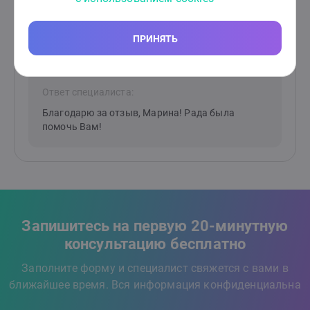
хватало, о чем мне теперь стоит задуматься, как
решить и побороть эти проблемы в себе. А также
поверить, что с ними возможно разобраться, если
ПРИНЯТЬ
пойти дальше. Спасибо Пучкова Марина!!!
Ответ специалиста:
Благодарю за отзыв, Марина! Рада была
помочь Вам!
Запишитесь на первую 20-минутную
консультацию бесплатно
Заполните форму и специалист свяжется с вами в
ближайшее время. Вся информация конфиденциальна