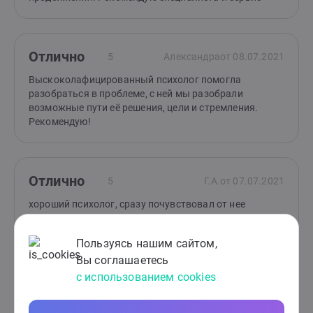
Отлично
5
Александра
от 08.07.2021
Выскоколафицированный психолог помогла
разобраться в проблеме, с ней мы разобрали
возможные пути её решения, цели и стремления.
Рекомендую!
Отлично
5
Г.А.
от 07.07.2021
хороший психолог, сразу почувствовал от нее
поддержку. научила справляться с моей тревогой по
учебе. отдельное спасибо за книгу по теме, я уже
Пользуясь нашим сайтом,
пробежался глазами и нашел ответ на один давний
Вы соглашаетесь
вопрос...
с использованием cookies