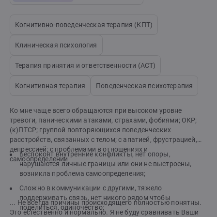
Когнитивно-поведенческая терапия (КПТ)
Клиническая психология
Терапия принятия и ответственности (АСТ)
Когнитивная терапия
Поведенческая психотерапия
Ко мне чаще всего обращаются при высоком уровне
тревоги, паническими атаками, страхами, фобиями; ОКР;
(к)ПТСР; группой повторяющихся поведенческих
расстройств, связанных с телом; с апатией, фрустрацией,
депрессией; с проблемами в отношениях и
Беспокоят внутренние конфликты, нет опоры,
самоопределении
нарушаются личные границы или они не выстроены,
возникла проблема самоопределения;
Сложно в коммуникации с другими, тяжело
поддерживать связь, нет никого рядом чтобы
... Не всегда причины происходящего полностью понятны.
поделиться, одиночество;
Это естественно и нормально. Я не буду сравнивать Ваши