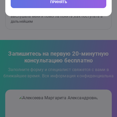
Отлично
ПРИНЯТЬ
5
Полина
от 07.07.2021
Мне все очень понравилось ,психолог внимательно
выслушала меня и помогла понять ,как поступать в
дальнейшем
Запишитесь на первую 20-минутную
консультацию бесплатно
Заполните форму и специалист свяжется с вами в
ближайшее время. Вся информация конфиденциальна