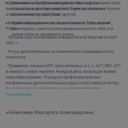
переживания с проблемами других. Моя задача
Бесконечный клубок негативных мыслей, в жизни стало
заключается в другом— вместе с Вами справиться с болью
слишком много переживаний, страхов, за одним
и жизненными трудностями.
стрессом сразу наступает другой;
• Высшее образование по специальности "Психология",
Проблемы идентичности, отношения к себе, низкая
РУДН.
самооценка, кажется невозможным понять себя, и в
целом сложно проживать жизнь.
• Прошла курс когнитивно-поведенческой терапии в 2020-
2021 г.
• Учусь дополнительно на клинического (медицинского)
психолога.
• Применяю техники КПТ третьей волны, в т.ч. ACT, DBT, CFT
и немного схема-терапии. Каждый день посвящаю время
самообразованию. Посещаю профессиональные
конференции, дополнительные курсы и регулярно участвую
в интервизиях с коллегами, и с супервизором при
необходимости.
Показать еще