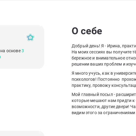
О себе
Добрый день! Я - Ирина, практ
 на основе
3
На моих сессиях вы получите т
в
бережное и внимательное отно
решении ваших проблем и изуч
Я много учусь, как в университ
психологов! Постоянно прохож
практику, провожу консультац
Мой главный посыл - расширит
которые мешают нам придти к 
возможности, другие двери! Ча
видим этого за ограничениями