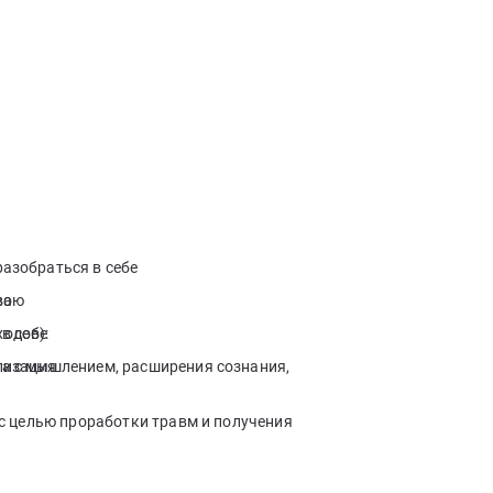
разобраться в себе
ваю
во
ходов):
в себе
та с мышлением, расширения сознания,
лизация
я с целью проработки травм и получения