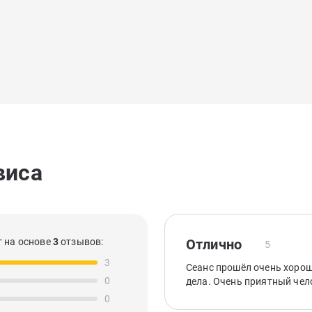
виса
 на основе
3
отзывов:
Отлично
5
3
Сеанс прошёл очень хорош
0
дела. Очень приятный чел
0