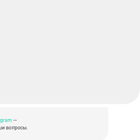
egram
—
ши вопросы.