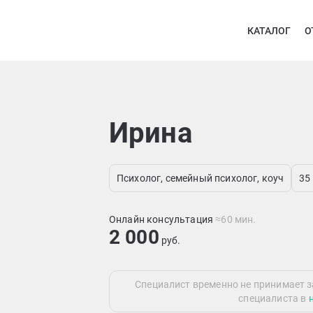
КАТАЛОГ
О
Ирина
Психолог, семейный психолог, коуч
35
Онлайн консультация
≈60 мин.
2 000
руб.
Специалист временно не принимает з
специалиста в