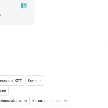
и
терапия (КПТ)
Коучинг
апия
гианский анализ
Когнитивная терапия