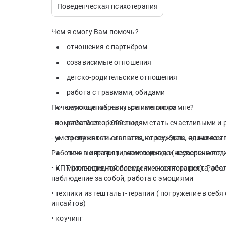
Поведенческая психотерапия
Чем я смогу Вам помочь?
отношения с партнёром
созависимые отношения
детско-родительские отношения
работа с травмами, обидами
Почему стоит обратиться именно ко мне?
самооценка и внутренняя опора
- помогла более 1000 людям стать счастливыми и 
работа со зрелостью
- умею слушать и слышать, не осуждаю, не навязы
тревожность и апатия, страх, боль, одиночест
Работаю в интегративном подходе (несколько под
личные границы, самооценка и неуверенность 
• КПТ (когнитивной-поведенческая терапия). Рабо
мотивация, проблемы личностного роста, реа
наблюдение за собой, работа с эмоциями
• техники из гештальт-терапии ( погружение в себ
инсайтов)
• коучинг