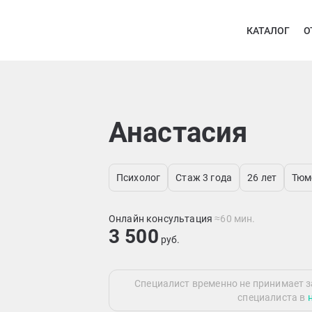
КАТАЛОГ
О
Анастасия
Психолог
Стаж 3 года
26 лет
Тюм
Онлайн консультация
≈60 мин.
3 500
руб.
Специалист временно не принимает з
специалиста в