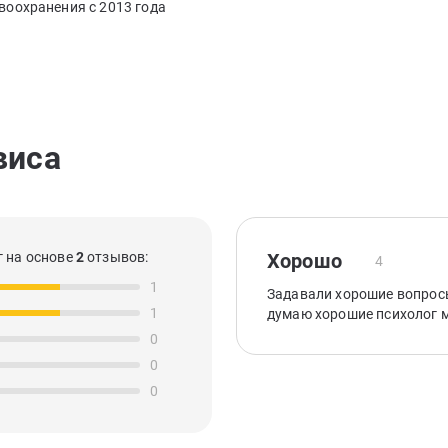
воохранения с 2013 года
виса
 на основе
2
отзывов:
Хорошо
4
1
Задавали хорошие вопросы
1
думаю хорошие психолог 
0
0
0