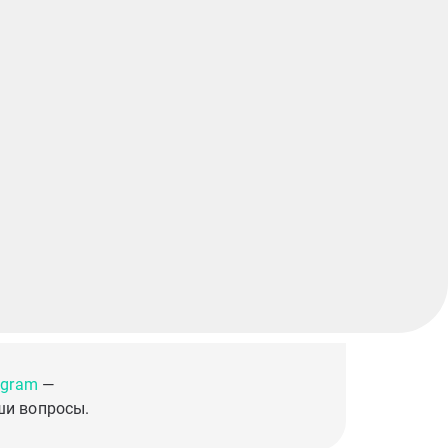
egram
—
ши вопросы.