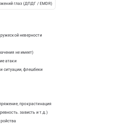
ижений глаз (ДПДГ / EMDR)
пружеской неверности
начения не имеет)
ие атаки
и ситуации, флешбеки
апряжение, прокрастинация
евность. зависть и т.д.)
тройства