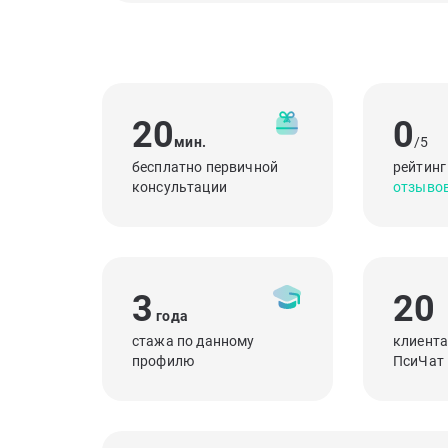
20
0
мин.
/5
бесплатно первичной
рейтинг
консультации
отзыво
3
20
года
стажа по данному
клиента
профилю
ПсиЧат