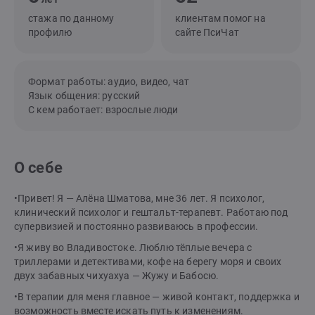
стажа по данному
клиентам помог на
профилю
сайте ПсиЧат
Формат работы: аудио, видео, чат
Язык общения: русский
С кем работает: взрослые люди
О себе
•Привет! Я — Алёна Шматова, мне 36 лет. Я психолог,
клинический психолог и гештальт-терапевт. Работаю под
супервизией и постоянно развиваюсь в профессии.
•Я живу во Владивостоке. Люблю тёплые вечера с
триллерами и детективами, кофе на берегу моря и своих
двух забавных чихуахуа — Жужу и Бабосю.
•В терапии для меня главное — живой контакт, поддержка и
возможность вместе искать путь к изменениям.