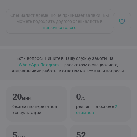
Специалист временно не принимает заявки. Вы
можете подобрать другого специалиста в
нашем катологе
Есть вопрос? Пишите в нашу службу заботы на
WhatsApp
Telegram
— расскажем о специалисте,
направлениях работы и ответим на все ваши вопросы.
20
0
мин.
/5
бесплатно первичной
рейтинг на основе
2
консультации
отзывов
5
52
лет