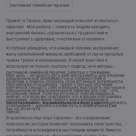
Системная семейная терапия
Привет, я Галина, практикующий психолог и гештальт-
терапевт. Моя работа – помогать людям находить
внутренний баланс, справляться с трудностями и
выстраивать здоровые, счастливые отношения.
Я глубоко убеждена, что каждый человек заслуживает
жить наполненной жизнью, свободной от груза прошлых
травм, тревог и непонимания. В своей практике я
использую не только гештальт-подход, но и методы
системной семейной терапии, работаю с травмами,
Моя цель – не просто дать вам инструменты для решения
эмоциональной зависимостью и сложностями в
проблем, а помочь осознать свои истинные потребности,
партнёрских отношениях. Также я прошла обучение
научиться слышать себя и близких, выстроить прочные и
эмоционально-фокусированной терапии для пар – это
искренние связи. Если вы устали от повторяющихся
значит, что если вы чувствуете, что в ваших отношениях
сценариев, чувствуете тревогу или непонимание в
наступил кризис, мы сможем найти выход вместе.
Ваша гармония – в ваших руках, и я буду рада поддержать
отношениях – давайте начнём путь к изменениям уже
вас на этом пути.
сейчас.
Я практикую гештальт-терапию— это направление
психологии, которое помогает осознавать свои чувства,
потребности и поведение в настоящем моменте. Вместо