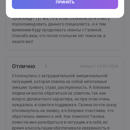
отпустит. Но, если стоит вопрос поиска гармонии,
ПРИНЯТЬ
желание распутать комок из разного рода
жизненных обстоятельств, не ожидая, что это
произойдут тут же, то в этом сложном пути я могу
порекомендовать данного специалиста. А я тем
временем буду продолжать сеансы с Галиной.
Спасибо вам, что после стольких лет поисков, я
нашла вас!
Отлично
5
Асель
от 10.05.2024
Столкнулась с затруднительной эмоциональной
ситуацией, которая повела за собой негативные
эмоции: тревогу, страх, растерянность. К близким
людям не могла обратиться за советом, так как
вопрос деликатного характера, но при этом очень
нуждалась в совете и поддержке. Галина почти сразу
откликнулась на заявку, и я безумно счастлива, что
обратилась именно к ней. Как психолог Галина
помогла мне разобраться в ситуации и в себе, во
время консультации обеспечивала уверенность в