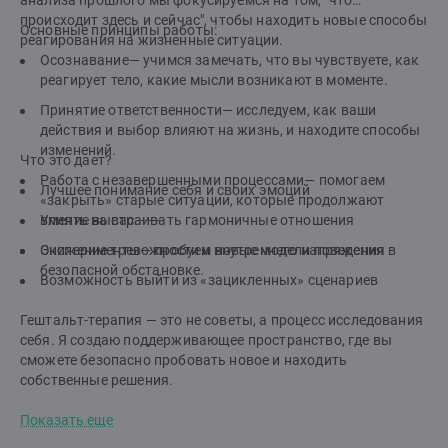
анализа прошлого мы фокусируемся на том, "что
происходит здесь и сейчас", чтобы находить новые способы
Основные принципы работы:
реагирования на жизненные ситуации.
Осознавание— учимся замечать, что вы чувствуете, как
реагирует тело, какие мысли возникают в моменте.
Принятие ответственности— исследуем, как ваши
действия и выбор влияют на жизнь, и находите способы
изменений.
Что это дает?
Работа с незавершенными процессами— помогаем
Лучшее понимание себя и своих эмоций
«закрыть» старые ситуации, которые продолжают
влиять на вас. - - -
Умение выстраивать гармоничные отношения
Эксперименты— пробуем новые модели поведения в
Снижение тревожности и внутреннего напряжения
безопасной обстановке.
Возможность выйти из «зацикленных» сценариев
Гештальт-терапия — это не советы, а процесс исследования
себя. Я создаю поддерживающее пространство, где вы
сможете безопасно пробовать новое и находить
собственные решения.
Показать еще