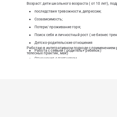
Возраст: дети школьного возраста ( от 10 лет), по
последствия тревожности, депрессии;
Созависимость;
Потери/ проживание горя;
Поиск себя и личностный рост ( не бизнес тре
Детско-родительские отношения
Работаю в интегративном подходе с применением р
Работа с семьей ( родитель+ ребенок)
телесных практик, мак)
Отношения с партнером