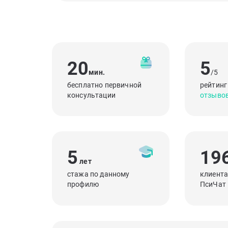
20
5
мин.
/5
бесплатно первичной
рейтинг
консультации
отзыво
5
19
лет
стажа по данному
клиента
профилю
ПсиЧат