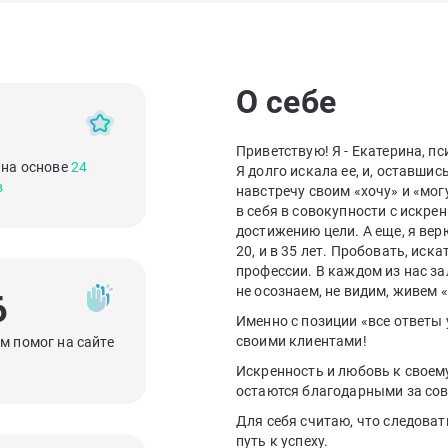
О себе
Приветствую! Я - Екатерина, п
 на основе
24
Я долго искала ее, и, оставшис
в
навстречу своим «хочу» и «могу
в себя в совокупности с искре
достижению цели. А еще, я верю
20, и в 35 лет. Пробовать, иск
профессии. В каждом из нас за
не осознаем, не видим, живем 
6
Именно с позиции «все ответы у
своими клиентами!
м помог на сайте
Искренность и любовь к своем
остаются благодарными за сов
Для себя считаю, что следова
путь к успеху.