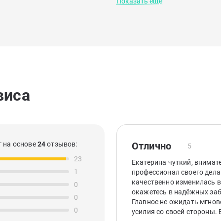
Показать еще
виса
 на основе
24
отзывов:
Отлично
5
23
Екатерина чуткий, внимат
1
профессионал своего дела
качественно изменилась в
0
окажетесь в надёжных за
0
Главное не ожидать мгнов
0
усилия со своей стороны.