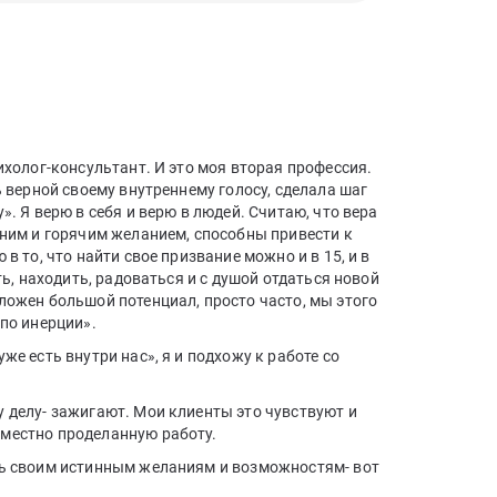
сихолог-консультант. И это моя вторая профессия.
ь верной своему внутреннему голосу, сделала шаг
». Я верю в себя и верю в людей. Считаю, что вера
нним и горячим желанием, способны привести к
 в то, что найти свое призвание можно и в 15, и в
ать, находить, радоваться и с душой отдаться новой
ложен большой потенциал, просто часто, мы этого
«по инерции».
же есть внутри нас», я и подхожу к работе со
у делу- зажигают. Мои клиенты это чувствуют и
местно проделанную работу.
ть своим истинным желаниям и возможностям- вот