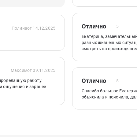
Отлично
5
Полина
от 14.12.2025
Екатерина, замечательный
разных жизненных ситуаци
смотреть на происходящее
Максим
от 09.11.2025
Отлично
проделанную работу.
5
ои ощущения и заранее
Спасибо большое Екатерин
объяснила и пояснила, да