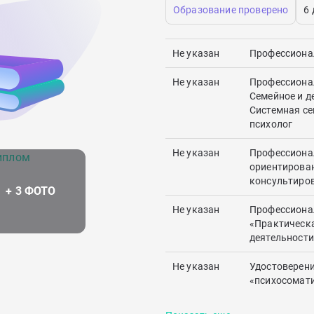
Образование проверено
6
Не указан
Профессионал
Не указан
Профессионал
Семейное и д
Системная с
психолог
Не указан
Профессионал
ориентирован
консультиро
Не указан
Профессионал
«Практическа
деятельности
Не указан
Удостоверен
«психосомати