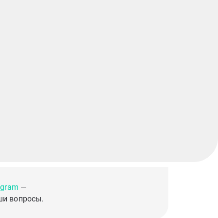
egram
—
ши вопросы.