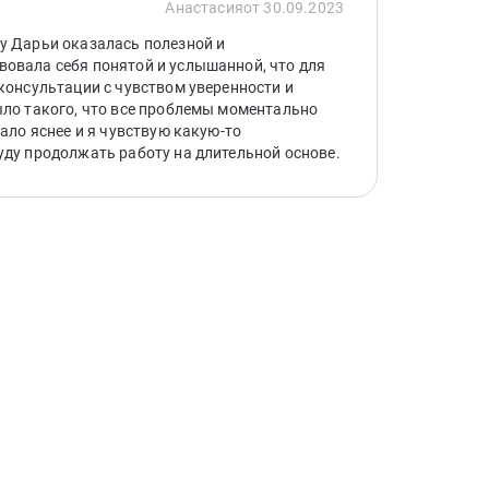
Анастасия
от 30.09.2023
у Дарьи оказалась полезной и
овала себя понятой и услышанной, что для
 консультации с чувством уверенности и
ыло такого, что все проблемы моментально
тало яснее и я чувствую какую-то
уду продолжать работу на длительной основе.