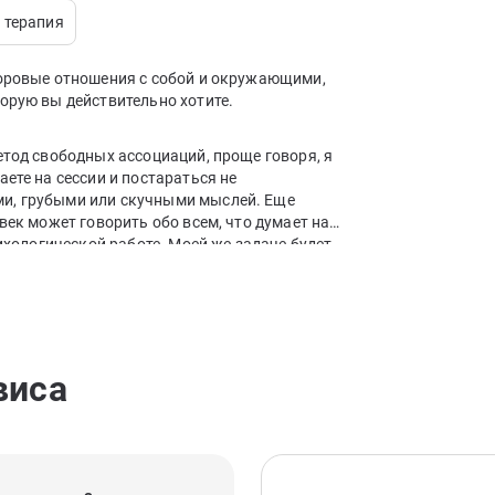
 терапия
доровые отношения с собой и окружающими,
орую вы действительно хотите.
етод свободных ассоциаций, проще говоря, я
ете на сессии и постараться не
и, грубыми или скучными мыслей. Еще
век может говорить обо всем, что думает на
сихологической работе. Моей же задаче будет
лы тому, что вы говорите, через это обретая
ние, восприятии мира, особенностях ваших
виса