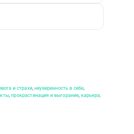
евога и страхи
,
неуверенность в себе
,
икты
,
прокрастинация и выгорание
,
карьера,