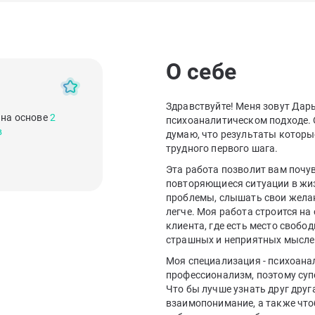
О себе
Здравствуйте! Меня зовут Дар
 на основе
2
психоаналитическом подходе. О
в
думаю, что результаты которы
трудного первого шага.
Эта работа позволит вам почу
повторяющиеся ситуации в жиз
проблемы, слышать свои желан
легче. Моя работа строится на
клиента, где есть место сво
страшных и неприятных мысле
Моя специализация - психоана
профессионализм, поэтому суп
Что бы лучше узнать друг друг
взаимопонимание, а также что