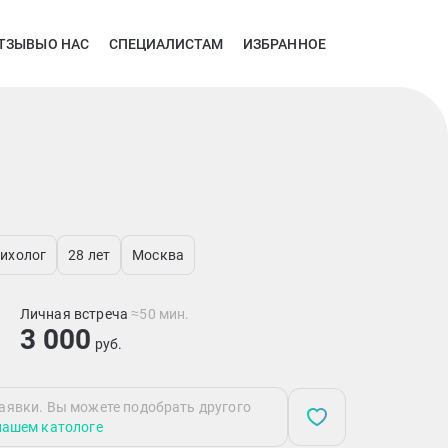
ТЗЫВЫ
О НАС
СПЕЦИАЛИСТАМ
ИЗБРАННОЕ
сихолог
28 лет
Москва
Личная встреча
≈50 мин.
3 000
руб.
аявки. Вы можете подобрать другого
нашем катологе