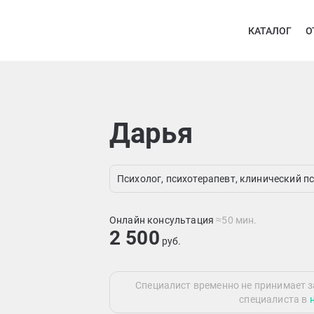
КАТАЛОГ
О
Дарья
Психолог, психотерапевт, клинический п
Онлайн консультация
≈50 мин.
2 500
руб.
Специалист временно не принимает з
специалиста в