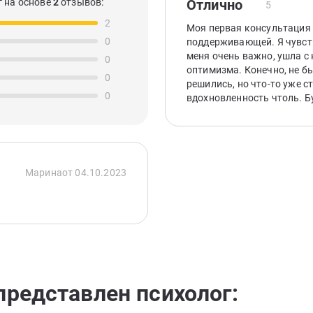
 на основе
2
отзывов:
Отлично
5
2
Моя первая консультация 
0
поддерживающей. Я чувств
меня очень важно, ушла с
0
оптимизма. Конечно, не б
0
решились, но что-то уже с
0
вдохновленность чтоль. Б
Марина
от 04.10.2023
представлен психолог: