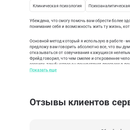
Клиническая психология
Психоаналитическая
Убеждена, что смогу помочь вам обрести более з
понимание себя и возможность жить ту жизнь, кот
Основной метод который я использую в работе - м
предложу вам говорить абсолютно все, что вы дума
отказываться от озвучивания кажущихся нелепым
Фрейд говорил, что чем смелее и откровеннее чело
сессиях, тем быстрее он почувствует прогресс в п
анализировать, связывать и придавать новые смыс
Показать еще
более глубокое представление о вашем самоощуще
взаимоотношений с другими.
Отзывы клиентов сер