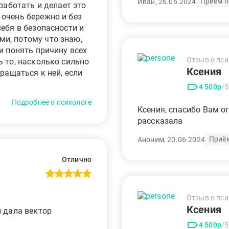
Приём п
Иван, 26.06.2024
работать и делает это
очень бережно и без
ебя в безопасности и
и, потому что знаю,
и понять причину всех
Отзыв о пси
 то, насколько сильно
Ксения
ращаться к ней, если
4 500р
/
Подробнее о психологе
Ксения, спасибо Вам ог
рассказала
Приё
Аноним, 20.06.2024
Отлично
Отзыв о пси
Ксения
и дала вектор
4 500р
/