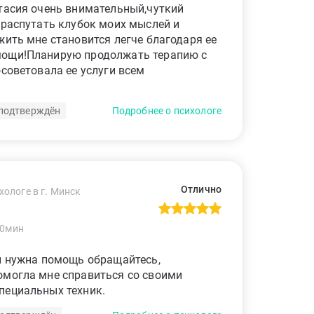
тасия очень внимательный,чуткий
 распутать клубок моих мыслей и
жить мне становится легче благодаря ее
мощи!Планирую продолжать терапию с
осоветовала ее услуги всем
подтверждён
Подробнее о психологе
Отлично
хологе в г. Минск
50мин
и нужна помощь обращайтесь,
омогла мне справиться со своими
пециальных техник.