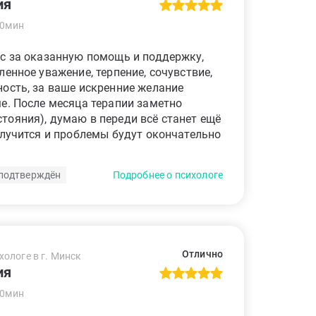
ия
50мин
с за оказанную помощь и поддержку,
ленное уважение, терпение, сочувствие,
ость, за ваше искренние желание
е. После месяца терапии заметно
ояния), думаю в переди всё станет ещё
олучится и проблемы будут окончательно
подтверждён
Подробнее о психологе
Отлично
хологе в г. Минск
ия
50мин