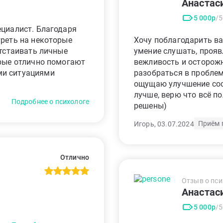
Анастас
5 000р
/
ециалист. Благодаря
треть на некоторые
Хочу поблагодарить ва
отстаивать личные
умение слушать, прояв
орые отлично помогают
вежливость и осторожн
ми ситуациями
разобраться в проблем
ощущаю улучшение сост
лучше, верю что всё п
Подробнее о психологе
решены)
Приём 
Игорь, 03.07.2024
Отлично
Отзыв о пси
Анастас
5 000р
/