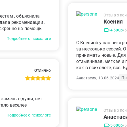
Отзыв о пси
естам , объяснила
Ксения
 дала рекомендации .
искренно на помощь
4 500р
/
Подробнее о психологе
С Ксенией у нас выстр
за несколько сессий. 
принимать новые. Для
отзывчивая, мягкая и 
как в психологе, все. 
Отлично
Пр
Анастасия, 13.06.2024
 камень с души, нет
тало веселее
Отзыв о пси
Подробнее о психологе
Анастас
5 000р
/