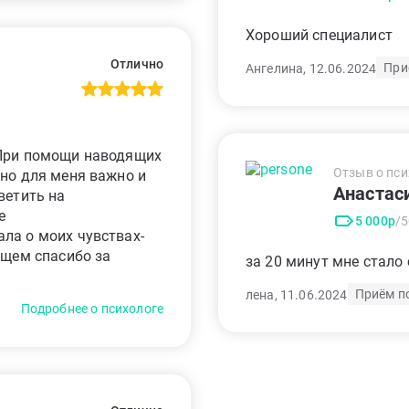
Хороший специалист
Отлично
При
Ангелина, 12.06.2024
 При помощи наводящих
Отзыв о пси
тно для меня важно и
Анастас
ветить на
е
5 000р
/
ла о моих чувствах-
бщем спасибо за
за 20 минут мне стало
Приём п
лена, 11.06.2024
Подробнее о психологе