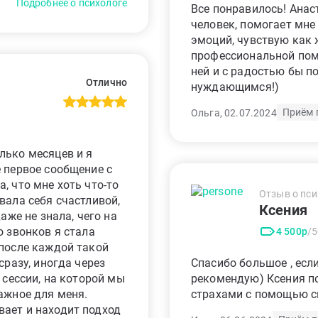
Подробнее о психологе
Все понравилось! Анас
человек, помогает мне
эмоций, чувствую как 
профессиональной по
ней и с радостью бы п
Отлично
нуждающимся!)
Приём 
Ольга, 02.07.2024
лько месяцев и я
е первое сообщение с
, что мне хоть что-то
Отзыв о пси
вала себя счастливой,
Ксения
аже не знала, чего на
о звонков я стала
4 500р
/
 после каждой такой
сразу, иногда через
Спасибо большое , есл
 сессии, на которой мы
рекомендую) Ксения п
ажное для меня.
страхами с помощью с
ает и находит подход