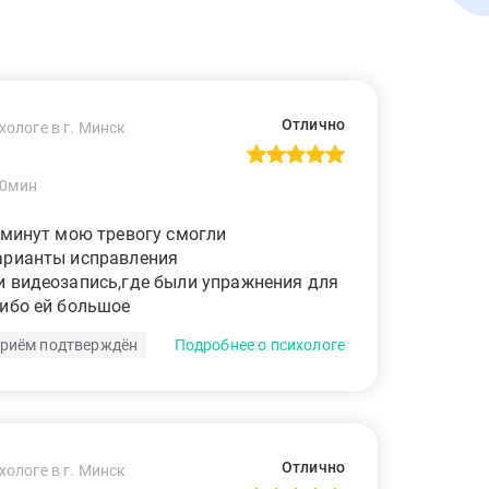
Отлично
хологе в г. Минск
50мин
 минут мою тревогу смогли
арианты исправления
и видеозапись,где были упражнения для
сибо ей большое
риём подтверждён
Подробнее о психологе
Отлично
хологе в г. Минск