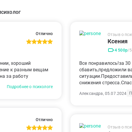
ПСИХОЛОГ
Отлично
Отзыв о пси
Ксения
4 500р
/
ении, хороший
Все понравилось!за 30
шение к разным вещам
сбавить,предложили в
на за работу
ситуации.Предоставил
снижения стресса.Спа
Подробнее о психологе
П
Александра, 05.07.2024
Отлично
Отзыв о пси