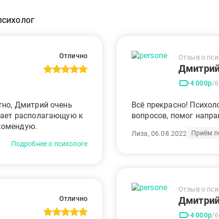
ПСИХОЛОГ
Отлично
Отзыв о пси
Дмитри
4 000р
/
тно, Дмитрий очень
Всё прекрасно! Психол
дает располагающую к
вопросов, помог напра
комендую.
Приём п
Лиза, 06.08.2022
Подробнее о психологе
Отзыв о пси
Дмитри
Отлично
4 000р
/