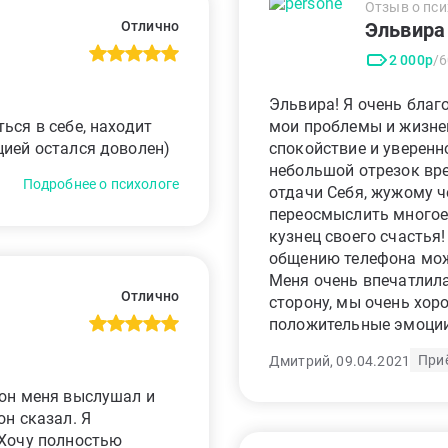
Отзыв о пси
Эльвира
Отлично
2 000р
/
Эльвира! Я очень благ
ься в себе, находит
мои проблемы и жизне
цией остался доволен)
спокойствие и уверенно
небольшой отрезок вре
Подробнее о психологе
отдачи Себя, жужому ч
переосмыслить многое,
кузнец своего счастья
общению телефона можн
Меня очень впечатлил
Отлично
сторону, мы очень хор
положительные эмоции!
При
Дмитрий, 09.04.2021
 он меня выслушал и
он сказал. Я
 Хочу полностью