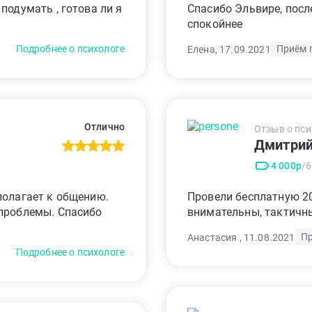
подумать , готова ли я
Спасибо Эльвире, посл
спокойнее
Подробнее о психологе
Приём 
Елена, 17.09.2021
Отлично
Отзыв о пси
Дмитри
4 000р
/
полагает к общению.
Провели бесплатную 2
 проблемы. Спасибо
внимательны, тактичны
Пр
Анастасия , 11.08.2021
Подробнее о психологе