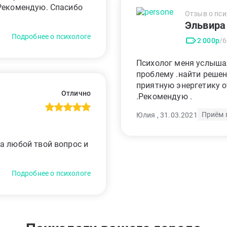
 Рекомендую. Спасибо
Отзыв о пси
Эльвира
Подробнее о психологе
2 000р
/
Психолог меня услышал
проблему .найти решен
приятную энергетику о
Отлично
.Рекомендую .
Приём 
Юлия , 31.03.2021
а любой твой вопрос и
Подробнее о психологе