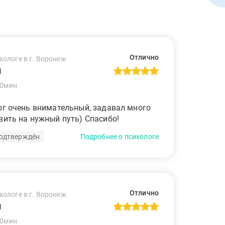
Отлично
хологе в г. Воронеж
й
60мин
ог очень внимательный, задавал много
вить на нужный путь) Спасибо!
одтверждён
Подробнее о психологе
Отлично
хологе в г. Воронеж
й
60мин