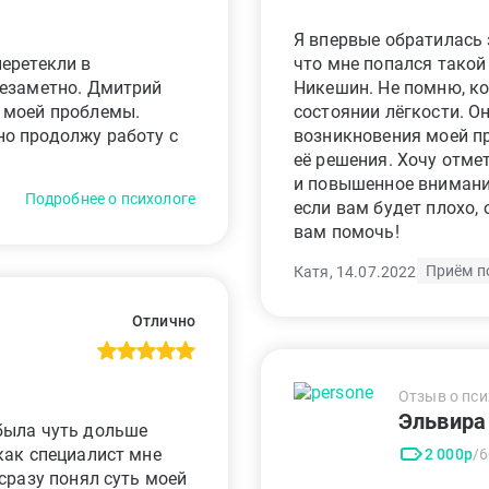
Я впервые обратилась 
еретекли в
что мне попался такой
незаметно. Дмитрий
Никешин. Не помню, ко
 моей проблемы.
состоянии лёгкости. О
о продолжу работу с
возникновения моей п
её решения. Хочу отм
и повышенное внимание
Подробнее о психологе
если вам будет плохо,
вам помочь!
Приём п
Катя, 14.07.2022
Отлично
Отзыв о пси
Эльвира
была чуть дольше
как специалист мне
2 000р
/
сразу понял суть моей