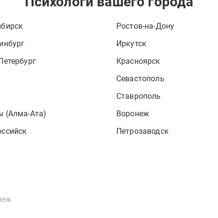
Психологи вашего города
ибирск
Ростов-на-Дону
инбург
Иркутск
Петербург
Красноярск
Севастополь
Ставрополь
 (Алма-Ата)
Воронеж
оссийск
Петрозаводск
неж