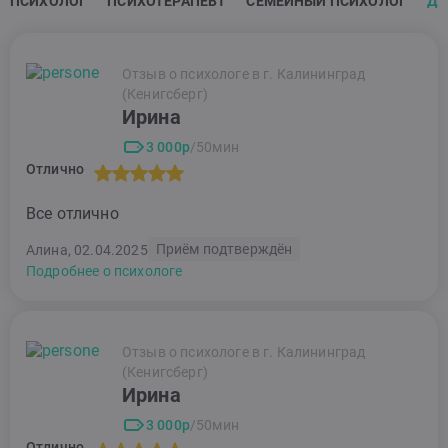
ПСИХОЛОГ
ПСИХОТЕРАПЕВТ
СЕМЕЙНЫЙ ПСИХОЛОГ
ДЕ
Отзыв о психологе в г. Калининград
(Кенигсберг)
Ирина
3 000р
/50мин
Отлично
Все отлично
Приём подтверждён
Алина, 02.04.2025
Подробнее о психологе
Отзыв о психологе в г. Калининград
(Кенигсберг)
Ирина
3 000р
/50мин
Отлично