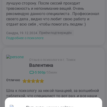
лучшую сторону. После сессий проходит
тревожность и непонимание вещей. Очень
рекомендую данного специалиста . Профессионал
своего дела , видно что любит свою работу и
отдает всю себя , чтобы помогать людям :)
Приём подтверждён
Сандра, 19.12.2024
Подробнее о психологе
Отзыв о психологе в г. Томск
Валентина
5 500р
/55мин
Отлично
Шла к психологу за некой панацеей, за волшебной
таблеткой, что специалист то вот раз..и все наши
проблемы с мужем поймёт и решит.. Нахожусь
сейчас в декрете и появление ребёнка очень