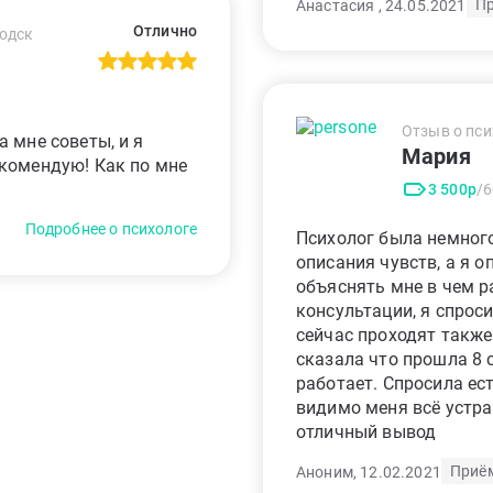
Пр
Анастасия , 24.05.2021
Отлично
водск
Отзыв о пси
 мне советы, и я
Мария
комендую! Как по мне
3 500р
/
Подробнее о психологе
Психолог была немного
описания чувств, а я о
объяснять мне в чем р
консультации, я спрос
сейчас проходят такж
сказала что прошла 8 с
работает. Спросила ес
видимо меня всё устра
отличный вывод
Приё
Аноним, 12.02.2021