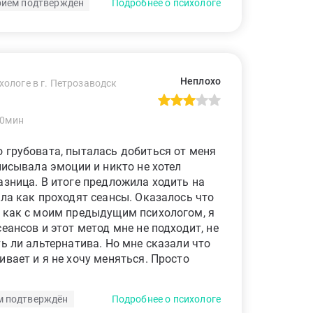
иём подтверждён
Подробнее о психологе
Неплохо
хологе в г. Петрозаводск
60мин
 грубовата, пыталась добиться от меня
писывала эмоции и никто не хотел
азница. В итоге предложила ходить на
ила как проходят сеансы. Оказалось что
е как с моим предыдущим психологом, я
еансов и этот метод мне не подходит, не
ть ли альтернатива. Но мне сказали что
ивает и я не хочу меняться. Просто
м подтверждён
Подробнее о психологе