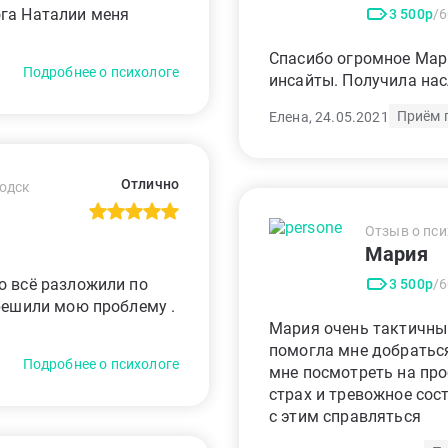
ога Наталии меня
3 500р
/
Спасибо огромное Мари
Подробнее о психологе
инсайты. Получила на
Приём 
Елена, 24.05.2021
Отлично
водск
Отзыв о пси
Мария
о всё разложили по
3 500р
/
 решили мою проблему .
Мария очень тактичны
помогла мне добраться
Подробнее о психологе
мне посмотреть на про
страх и тревожное сос
с этим справляться