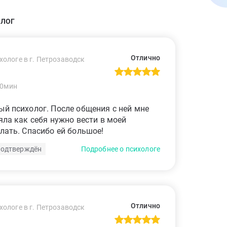
ОЛОГ
Отлично
хологе в г. Петрозаводск
60мин
ый психолог. После общения с ней мне
яла как себя нужно вести в моей
елать. Спасибо ей большое!
подтверждён
Подробнее о психологе
Отлично
хологе в г. Петрозаводск