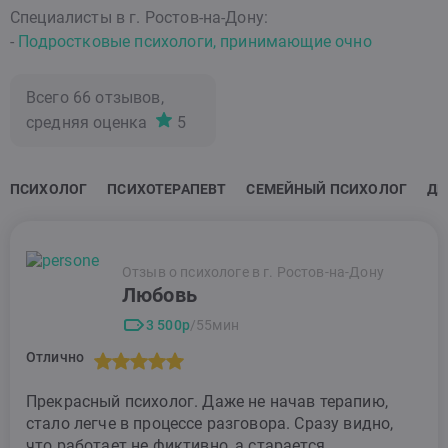
Специалисты в г. Ростов-на-Дону:
-
Подростковые психологи, принимающие очно
Всего
66
отзывов,
средняя оценка
5
ПСИХОЛОГ
ПСИХОТЕРАПЕВТ
СЕМЕЙНЫЙ ПСИХОЛОГ
ДЕ
Отзыв о психологе в г. Ростов-на-Дону
Любовь
3 500р
/55мин
Отлично
Прекрасный психолог. Даже не начав терапию,
стало легче в процессе разговора. Сразу видно,
что работает не фиктивно, а старается