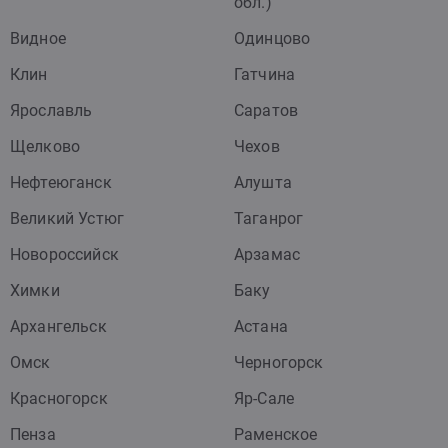
обл.)
Видное
Одинцово
Клин
Гатчина
Ярославль
Саратов
Щелково
Чехов
Нефтеюганск
Алушта
Великий Устюг
Таганрог
Новороссийск
Арзамас
Химки
Баку
Архангельск
Астана
Омск
Черногорск
Красногорск
Яр-Сале
Пенза
Раменское